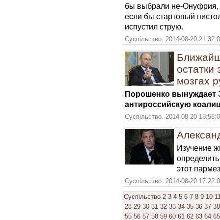
бы выбрали не-Онуфрия, 
если бы стартовый пистол
испустил струю.
Суспільство. 2014-08-20 21:32:
Ближайши
остатки 
мозгах р
Порошенко вынуждает 
антироссийскую коалиц
Суспільство. 2014-08-20 18:58:
Александ
Изучение ж
определить 
этот пармез
Суспільство. 2014-08-20 17:22:
Суспільство
2
3
4
5
6
7
8
9
10
1
28
29
30
31
32
33
34
35
36
37
38
55
56
57
58
59
60
61
62
63
64
65