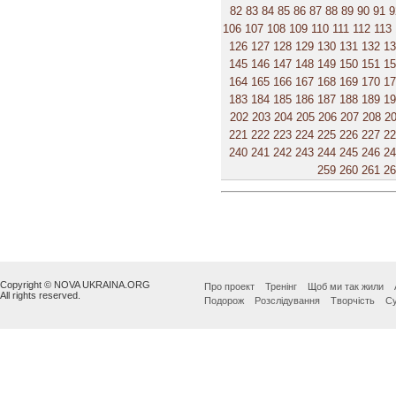
82
83
84
85
86
87
88
89
90
91
9
106
107
108
109
110
111
112
113
126
127
128
129
130
131
132
1
145
146
147
148
149
150
151
1
164
165
166
167
168
169
170
1
183
184
185
186
187
188
189
1
202
203
204
205
206
207
208
2
221
222
223
224
225
226
227
2
240
241
242
243
244
245
246
2
259
260
261
2
Copyright © NOVA UKRAINA.ORG
Про проект
Тренінг
Щоб ми так жили
All rights reserved.
Подорож
Розслідування
Творчість
Су