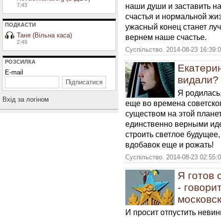
наши души и заставить на
7:43
счастья и нормальной жиз
ПОДКАСТИ
ужасный конец станет луч
Таня (Вільна каса)
вернем наше счастье.
2:49
Суспільство. 2014-08-23 16:39:
РОЗСИЛКА
Екатерин
E-mail
видали?
Я родилась,
Вхiд за логiном
еще во времена советско
существом на этой плане
единственно верными иде
строить светлое будущее,
вдобавок еще и рожать!
Суспільство. 2014-08-23 02:55:
Я готов 
- говори
московс
И просит отпустить неви