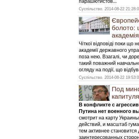
парашютистов...
Суспільство. 2014-08-22 21:28:
Європей
болото: 
академія
Чіткої відповіді поки що н
академії державного упра
поза нею. Взагалі, чи дор
такий поважний навчальни
огляду на події, що відбу
Суспільство. 2014-08-22 19:53:
Под мин
капитул
В конфликте с агресси
Путина нет военного в
смотрит на карту Украины
действий, и масштаб гум
тем активнее становится
заинтересованных сторон