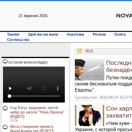
21 березня 2015
Тренінг
Щоб ми так жили
Аналітика
Регіони
Освіта
Суспільство
RSS
Последн
ОСТАННI ВЛАСНI ВIДЕО
безнаде
Путин поеде
своим бесноватым поддан
Европы".
Суспільство. 2014-08-23 19:37:
Сон карл
Ігор Когут відкриває третій
набір до школи "Нова Україна"
захватит
(ВІДЕО)
13:56
«Чем хуже –
Мета створення проекту
Украине, с которой просы
NovaUkraina.org (ВІДЕО)