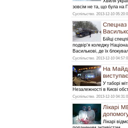
Хвиля украї
зовсім не та, що була на
Суспільство. 2013-12-10 05:20:
Спецназ 
Василько
Бійці спецп
подвір’я коледжу Націона
Василькові, де їх блокува
Суспільство. 2013-12-10 04:57:
На Майда
виступа
У таборі мі
Незалежності в Києві обст
Суспільство. 2013-12-10 04:31:
Лікарі М
допомогу
Лікарі від
пораненим активістам