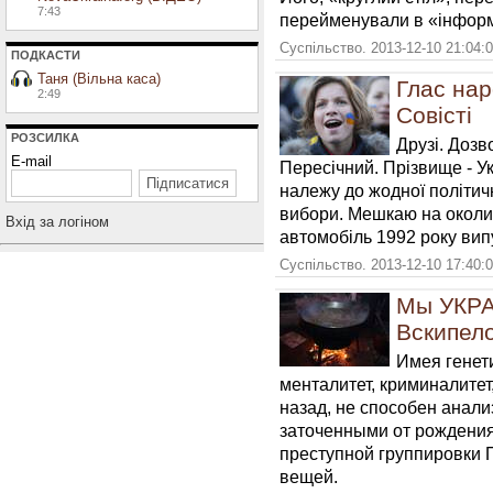
7:43
перейменували в «інформа
Суспільство. 2013-12-10 21:04:
ПОДКАСТИ
Таня (Вільна каса)
Глас нар
2:49
Совісті
РОЗСИЛКА
Друзі. Дозв
E-mail
Пересічний. Прізвище - Ук
належу до жодної політичн
вибори. Мешкаю на околиц
Вхiд за логiном
автомобіль 1992 року випу
Суспільство. 2013-12-10 17:40:
Мы УКРА
Вскипело
Имея генет
менталитет, криминалитет
назад, не способен анали
заточенными от рождения
преступной группировки
вещей.