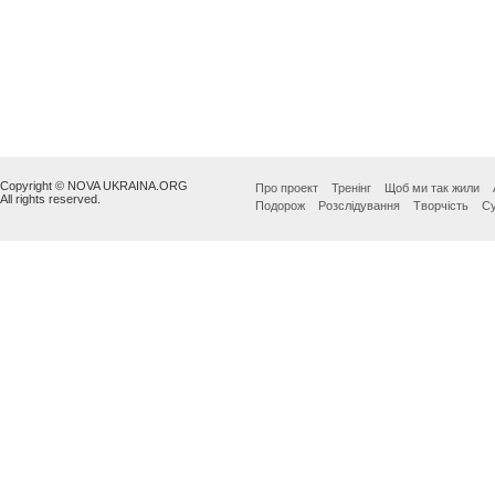
Copyright © NOVA UKRAINA.ORG
Про проект
Тренінг
Щоб ми так жили
All rights reserved.
Подорож
Розслідування
Творчість
Су