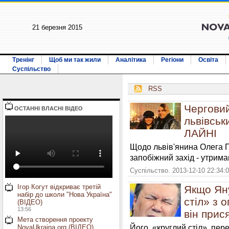
21 березня 2015
Тренінг
Щоб ми так жили
Аналітика
Регіони
Освіта
Суспільство
RSS
Черговий
ОСТАННI ВЛАСНI ВIДЕО
львівськ
ЛАЙНІ
Щодо львів'янина Олега 
запобіжний захід - утрима
Суспільство. 2013-12-10 22:34:
Ігор Когут відкриває третій
Якщо Яну
набір до школи "Нова Україна"
стіл» з 
(ВІДЕО)
13:56
він прис
Мета створення проекту
Його, «круглий стіл», пер
NovaUkraina.org (ВІДЕО)