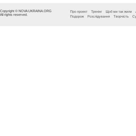
Copyright © NOVA UKRAINA.ORG
Про проект
Тренінг
Щоб ми так жили
All rights reserved.
Подорож
Розслідування
Творчість
Су