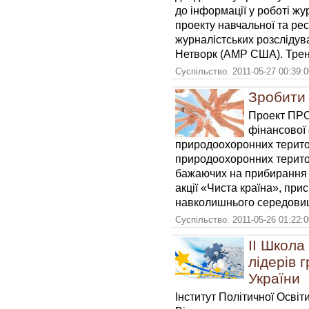
до інформації у роботі ж
проекту навчальної та рес
журналістських розслідув
Нетворк (АМР США). Трені
Суспільство. 2011-05-27 00:39:
Зробити 
Проект ПРО
фінансової 
природоохоронних територ
природоохоронних територ
бажаючих на прибирання 
акції «Чиста країна», пр
навколишнього середови
Суспільство. 2011-05-26 01:22:
ІІ Школа
лідерів 
України
Інститут Політичної Осві