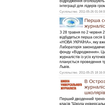
Відродження оголошують н
інтеграції для лідерів гр
Суспільство. 2011-05-26 01:04:
Перша с
журналі
З 28 травня по 2 червня 2
відбудеться перша сесія 
«НОВА УКРАЇНА», яку вже 
Лабораторія законодавчих
фонду «Відродження». Ць
журналістів із усіх куточ
планується проведення трь
Львів.
Суспільство. 2011-05-25 18:16:
В Остроз
журналіс
школярі
Перший дводенний тренінг
класів “Школа універсаль