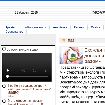
21 березня 2015
Тренінг
Щоб ми так жили
Аналітика
Регіони
Освіта
Суспільство
RSS
Еко-свят
ОСТАННI ВЛАСНI ВIДЕО
довкілл
разом»
Представництво Організац
Міністерством екології і 
партнерами запрошують в
Всесвітнього дня довкіл
Ігор Когут відкриває третій
програмі заходу - церем
набір до школи "Нова Україна"
міжнародного конкурсу 
(ВІДЕО)
13:56
майбутнє!», концерт «Зву
Мета створення проекту
виставка малюнків та екол
NovaUkraina.org (ВІДЕО)