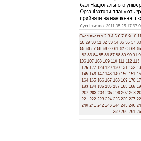
базі Національного універ
Організатори планують зро
прийняти на навчання школ
Суспільство. 2011-05-25 17:37:
Суспільство
2
3
4
5
6
7
8
9
10
1
28
29
30
31
32
33
34
35
36
37
38
55
56
57
58
59
60
61
62
63
64
65
82
83
84
85
86
87
88
89
90
91
9
106
107
108
109
110
111
112
113
126
127
128
129
130
131
132
1
145
146
147
148
149
150
151
1
164
165
166
167
168
169
170
1
183
184
185
186
187
188
189
1
202
203
204
205
206
207
208
2
221
222
223
224
225
226
227
2
240
241
242
243
244
245
246
2
259
260
261
2