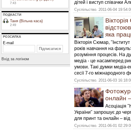
дітей і виступ співачки Ал
7:43
Суспільство. 2011-06-04 19:54:
ПОДКАСТИ
Вікторія
Таня (Вільна каса)
2:49
відстоюв
яка прац
РОЗСИЛКА
Вікторія Сюмар, "Інститут
E-mail
років навчання на факуль
розуміння процесів. На д
Вхiд за логiном
медіа - це насамперед ри
умови. Такі думки медіа-е
сесії 7-го міжнародного ф
Суспільство. 2011-06-03 16:18:
Фотожурн
онлайн –
Асоціація "
України" запрошує до чер
для принт та онлайн – від 
Суспільство. 2011-06-01 02:29: