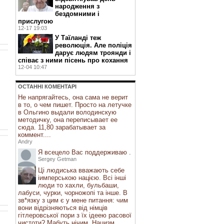
народження з
бездомними і
прислугою
12-17 19:03
У Таїланді теж
революція. Але поліція
дарує людям троянди і
співає з ними пісень про кохання
12-04 10:47
ОСТАННI КОМЕНТАРI
Не напрягайтесь, она сама не верит
в то, о чем пишет. Просто на летучке
в Ольгино выдали володинскую
методичку, она переписывает ее
сюда. 11,80 зарабатывает за
коммент....
Andry
Я всецело Вас поддерживаю .
Sergey Getman
Ці людиська вважають себе
іимперською нацією. Всі інші
люди то хахли, бульбаши,
лабуси, чурки, чорножопі та інше. В
зв*язку з цим є у мене питання: чим
вони відрізняються від німців
гітлеровської пори з їх ідеею расової
чистоти? Мабуть нічим. Нацизм ...