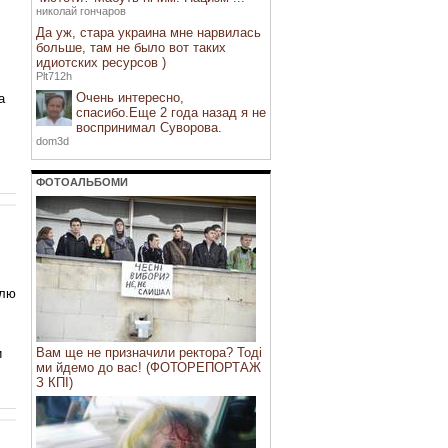
николай гончаров
Да уж, стара украина мне нарвилась
больше, там не было вот таких
идиотских ресурсов )
Plt712h
Очень интересно,
а
спасибо.Еще 2 года назад я не
воспринимал Суворова.
dom3d
ФОТОАЛЬБОМИ
млю
Вам ще не призначили ректора? Тоді
и
ми йдемо до вас! (ФОТОРЕПОРТАЖ
З КПІ)