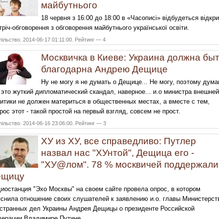
майбутнього
18 червня з 16:00 до 18:00 в «Часописі» відбудеться відкр
тріч-обговорення з обговорення майбутнього української освіти.
ільство. 2014-06-17 01:11:00. Рейтинг — 4
Москвичка в Киеве: Украина должна бы
благодарна Андрею Дещице
Ну не могу я не думать о Дещице... Не могу, поэтому дума
 это жуткий дипломатический скандал, наверное... и.о министра внешней
итики не должен материться в общественных местах, а вместе с тем,
рос этот - такой простой на первый взгляд, совсем не прост.
ільство. 2014-06-16 23:06:00. Рейтинг — 3
ХУ из ХУ, все справедливо: Путлер
назвал нас "ХУнтой", Дещица его -
"ХУ@лом". 78 % москвичей поддержали
ещицу
иостанция "Эхо Москвы" на своем сайте провела опрос, в котором
снила отношение своих слушателей к заявлению и.о. главы Министерст
странных дел Украины Андрея Дещицы о президенте Российской
ерации Владимире Путине.