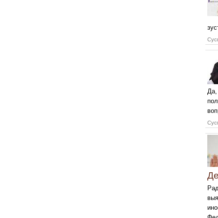
зус
Сусп
Да,
пол
воп
Сусп
Д
Рад
выя
ино
Фед