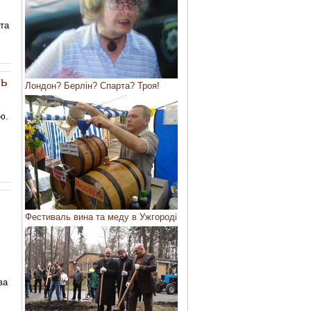
ита
ть
Лондон? Берлін? Спарта? Троя!
ю.
Фестиваль вина та меду в Ужгороді
ва