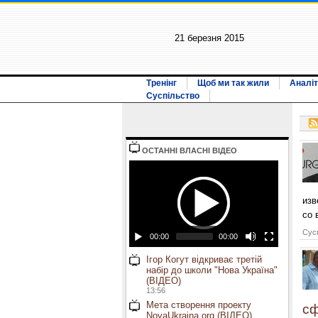
21 березня 2015
Тренінг
Щоб ми так жили
Аналіт
Суспільство
ОСТАННI ВЛАСНI ВIДЕО
изв
со 
Сусп
00:00
00:00
Ігор Когут відкриває третій
набір до школи "Нова Україна"
(ВІДЕО)
13:56
Мета створення проекту
сф
NovaUkraina.org (ВІДЕО)