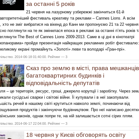
за останні 5 років
21 червня на лазурному узбережжі закінчиться 61-й
авторитетніший фестиваль креативу та реклами – Cannes Lions. А всім
, хто не зміг вибратися на вікенд до Канн ми пропонуємо 21 та 22 червня
існо поглянути на те як змінилася епоха в рекламі за останні п’ять років т
еглянути The Best of Cannes Lions 2009-2013. Саме в ці дні в кінотеатрі
нопанорама» пройде презентація найкращих рекламних робіт фестивалю:
великому екрані промайнуть «Золоті» леви та володарі «Гран-прі».
ільство. 2014-06-18 01:40:00. Рейтинг — 3
Сказ про землю в місті, права мешканців
багатоквартирних будинків і
відповідальність депутатів
ля – це територія, ресурс, гроші, джерело корупції і заробітку. Через зе
икали сусідські сварки і світові війни. Її купували і в неї закопували.
ьшість речей в нашому світі крутиться навколо землі, починаючи від
ощування продуктів і закінчуючи будівництвом. Про неї написано десятк
аїнських законів, однак попри те, на ній залишається сотні сірих плям.
ільство. 2014-06-17 22:04:00. Рейтинг — 3
18 червня у Києві обговорять освіту