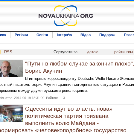
ика
Регіони
Освіта
Інтерв‘ю
Відео
Подорож
Розс
RSS
Сортувати за
датою
рейтингом
"Путин в любом случае закончит плохо",
Борис Акунин
В интервью корреспонденту Deutsche Welle Никите Жолкв
естный писатель Борис Акунин сравнил сегодняшнюю ситуацию в Росси
временем между двумя русскими революциями.
ільство. 2014-06-19 18:31:00. Рейтинг — 3
Одесситы идут во власть: новая
политическая партия призвана
выполнить волю Майдана -
ормировать «человекоподобное» государство