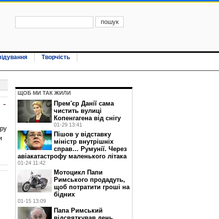
лідування
Творчість
ЩОБ МИ ТАК ЖИЛИ
 -
Прем'єр Данії сама
чистить вулиці
Копенгагена від снігу
01-29 13:41
еру
Пішов у відставку
и
міністр внутрішніх
справ… Румунії. Через
авіакатастрофу маленького літака
01-24 11:42
Мотоцикл Папи
Римського продадуть,
щоб потратити гроші на
бідних
01-15 13:09
Папа Римський
відсвяткував день