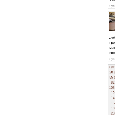
Сусп
дей
про
моз
все
Сусп
Сус
28
55
82
106
12
14
16
18
20