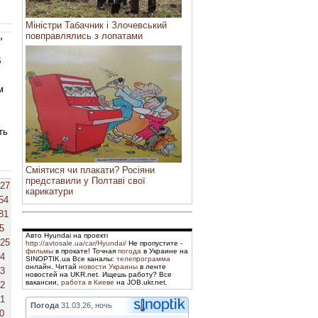
Міністри Табачник і Злочевський
повправлялись з лопатами
"
б
м
ть
Сміятися чи плакати? Росіяни
представили у Полтаві свої
27
карикатури
54
81
5
Авто Hyundai на проекті
25
http://avtosale.ua/car/Hyundai/
Не пропустите -
фильмы
в прокате! Точная
погода
в Украине на
4
SINOPTIK.ua Все каналы:
телепрограмма
онлайн. Читай
новости Украины
в ленте
3
новостей на UKR.net. Ищешь работу? Все
вакансии,
работа в Киеве
на JOB.ukr.net.
2
1
Погода
31.03.26, ночь
0