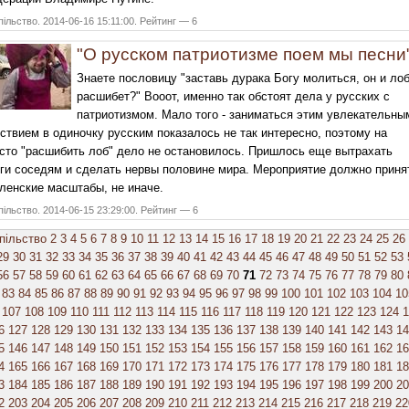
ільство. 2014-06-16 15:11:00. Рейтинг — 6
"О русском патриотизме поем мы песни
Знаете пословицу "заставь дурака Богу молиться, он и ло
расшибет?" Вооот, именно так обстоят дела у русских с
патриотизмом. Мало того - заниматься этим увлекательны
ствием в одиночку русским показалось не так интересно, поэтому на
сто "расшибить лоб" дело не остановилось. Пришлось еще вытрахать
ги соседям и сделать нервы половине мира. Мероприятие должно приня
ленские масштабы, не иначе.
ільство. 2014-06-15 23:29:00. Рейтинг — 6
пільство
2
3
4
5
6
7
8
9
10
11
12
13
14
15
16
17
18
19
20
21
22
23
24
25
26
29
30
31
32
33
34
35
36
37
38
39
40
41
42
43
44
45
46
47
48
49
50
51
52
53
56
57
58
59
60
61
62
63
64
65
66
67
68
69
70
71
72
73
74
75
76
77
78
79
80
83
84
85
86
87
88
89
90
91
92
93
94
95
96
97
98
99
100
101
102
103
104
10
107
108
109
110
111
112
113
114
115
116
117
118
119
120
121
122
123
124
1
6
127
128
129
130
131
132
133
134
135
136
137
138
139
140
141
142
143
14
5
146
147
148
149
150
151
152
153
154
155
156
157
158
159
160
161
162
16
4
165
166
167
168
169
170
171
172
173
174
175
176
177
178
179
180
181
18
3
184
185
186
187
188
189
190
191
192
193
194
195
196
197
198
199
200
20
2
203
204
205
206
207
208
209
210
211
212
213
214
215
216
217
218
219
22