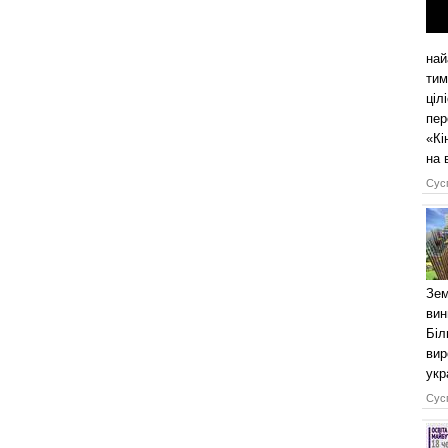
най
тим
ціл
пер
«Кі
на 
Сусп
Зем
вин
Біл
вир
укр
Сусп