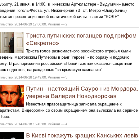
убботу, 21 июня, в 14:00, в киевском Арт-кластере «Выдубичи» (место
ведения Гоголь-Феста, ул. Инженерная 7В, ст. Метро «Выдубичи»)
тоится презентация новой политической силы - партии "ВОЛЯ".
ільство. 2014-06-19 17:00:00. Рейтинг — 2
Триста путинских поганцев под грифом
«Секретно»
Триста голов разномастного российского отребья были
ведены мартовским Путлером в ранг "героев" - по образу и подобию
ему. В распоряжении российской «Новой газеты» оказался секретный
сок подонков, награжденных "за крымскую кампанию".
ільство. 2014-06-18 19:49:00. Рейтинг — 3
Путин - настоящий Саурон из Мордора,
уверена Валерия Новодворская
Известная правозащитница записала обращение к
аратистам. Видеоролик со своим обращением она выложила на сервисе
Tube.
ільство. 2014-06-18 15:45:00. Рейтинг — 4
В Києві покажуть кращих Канських левів