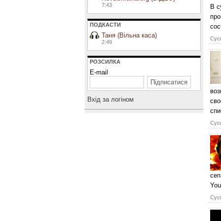
7:43
В с
про
ПОДКАСТИ
сос
Таня (Вільна каса)
Сусп
2:49
РОЗСИЛКА
E-mail
воз
Вхiд за логiном
сво
спи
Сусп
сеп
You
Сусп