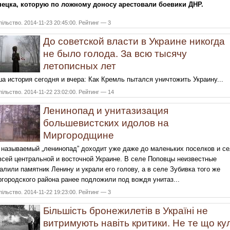
ецка, которую по ложному доносу арестовали боевики ДНР.
ільство. 2014-11-23 20:45:00. Рейтинг — 3
До советской власти в Украине никогда
не было голода. За всю тысячу
летописных лет
а история сегодня и вчера: Как Кремль пытался уничтожить Украину...
ільство. 2014-11-22 23:02:00. Рейтинг — 14
Ленинопад и унитазизация
большевистских идолов на
Миргородщине
 называемый „ленинопад” доходит уже даже до маленьких поселков и с
всей центральной и восточной Украине. В селе Поповцы неизвестные
алили памятник Ленину и украли его голову, а в селе Зубивка того же
городского района ранее подложили под вождя унитаз...
ільство. 2014-11-22 19:23:00. Рейтинг — 3
Більшість бронежилетів в Україні не
витримують навіть критики. Не те що ку