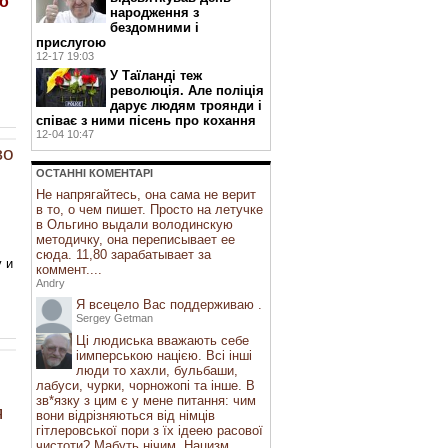
о
народження з
бездомними і
прислугою
12-17 19:03
У Таїланді теж
революція. Але поліція
дарує людям троянди і
співає з ними пісень про кохання
12-04 10:47
во
ОСТАННI КОМЕНТАРI
Не напрягайтесь, она сама не верит
в то, о чем пишет. Просто на летучке
в Ольгино выдали володинскую
методичку, она переписывает ее
сюда. 11,80 зарабатывает за
у и
коммент....
Andry
Я всецело Вас поддерживаю .
Sergey Getman
Ці людиська вважають себе
іимперською нацією. Всі інші
люди то хахли, бульбаши,
лабуси, чурки, чорножопі та інше. В
зв*язку з цим є у мене питання: чим
я
вони відрізняються від німців
гітлеровської пори з їх ідеею расової
чистоти? Мабуть нічим. Нацизм ...