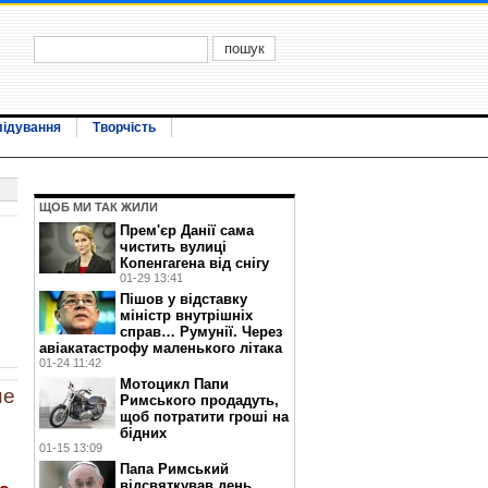
лідування
Творчість
ЩОБ МИ ТАК ЖИЛИ
Прем'єр Данії сама
чистить вулиці
Копенгагена від снігу
01-29 13:41
Пішов у відставку
міністр внутрішніх
справ… Румунії. Через
авіакатастрофу маленького літака
01-24 11:42
Мотоцикл Папи
не
Римського продадуть,
щоб потратити гроші на
бідних
01-15 13:09
Папа Римський
відсвяткував день