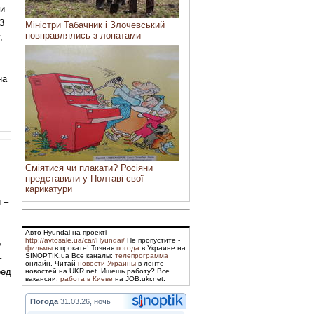
чи
3
Міністри Табачник і Злочевський
повправлялись з лопатами
,
на
Сміятися чи плакати? Росіяни
представили у Полтаві свої
карикатури
 –
Авто Hyundai на проекті
http://avtosale.ua/car/Hyundai/
Не пропустите -
о
фильмы
в прокате! Точная
погода
в Украине на
SINOPTIK.ua Все каналы:
телепрограмма
–
онлайн. Читай
новости Украины
в ленте
ред
новостей на UKR.net. Ищешь работу? Все
вакансии,
работа в Киеве
на JOB.ukr.net.
Погода
31.03.26, ночь