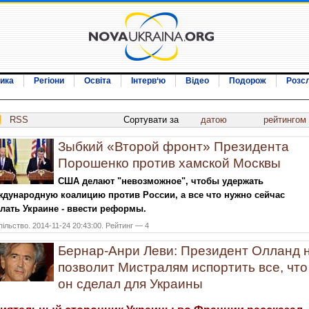
ика
Регіони
Освіта
Інтерв‘ю
Відео
Подорож
Розс
RSS
Сортувати за
датою
рейтингом
Зыбкий «Второй фронт» Президента
Порошенко против хамской Москвы
США делают "невозможное", чтобы удержать
дународную коалицию против России, а все что нужно сейчас
лать Украине - ввести реформы.
ільство. 2014-11-24 20:43:00. Рейтинг — 4
Бернар-Анри Леви: Президент Олланд 
позволит Мистралям испортить все, что
он сделал для Украины