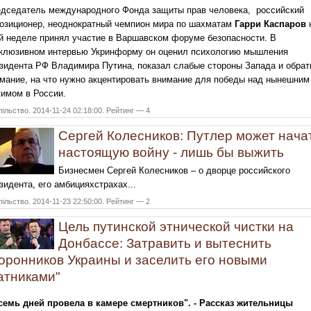
дседатель международного Фонда защиты прав человека, российский
озиционер, неоднократный чемпион мира по шахматам
Гарри Каспаров
й неделе принял участие в Варшавском форуме безопасности. В
клюзивном интервью Укринформу он оценил психологию мышления
зидента РФ Владимира Путина, показал слабые стороны Запада и обрат
мание, на что нужно акцентировать внимание для победы над нынешним
имом в России.
ільство. 2014-11-24 02:18:00. Рейтинг — 4
Сергей Колесников: Путлер может нача
настоящую войну - лишь бы выжить
Бизнесмен Сергей Колесников – о дворце российского
зидента, его амбицияхстрахах...
ільство. 2014-11-23 22:50:00. Рейтинг — 2
Цель путинской этнической чистки на
Донбассе: Затравить и вытеснить
оронников Украины и заселить его новыми
атниками"
семь дней провела в камере смертников". - Рассказ жительницы