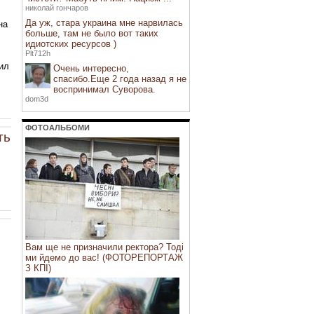
николай гончаров
Да уж, стара украина мне нарвилась
на
больше, там не было вот таких
идиотских ресурсов )
Plt712h
ил
Очень интересно,
спасибо.Еще 2 года назад я не
воспринимал Суворова.
dom3d
ФОТОАЛЬБОМИ
ть
Вам ще не призначили ректора? Тоді
ми йдемо до вас! (ФОТОРЕПОРТАЖ
З КПІ)