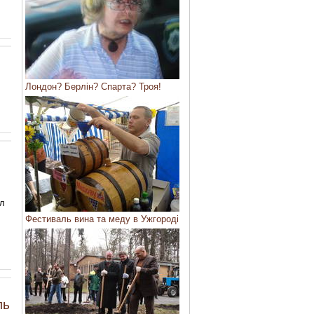
Лондон? Берлін? Спарта? Троя!
ел
Фестиваль вина та меду в Ужгороді
ль