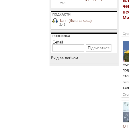
Вл
7:43
че
не
ПОДКАСТИ
Ми
Таня (Вільна каса)
2:49
Сусп
РОЗСИЛКА
E-mail
Вхiд за логiном
мон
под
ста
за 
так
Сусп
от