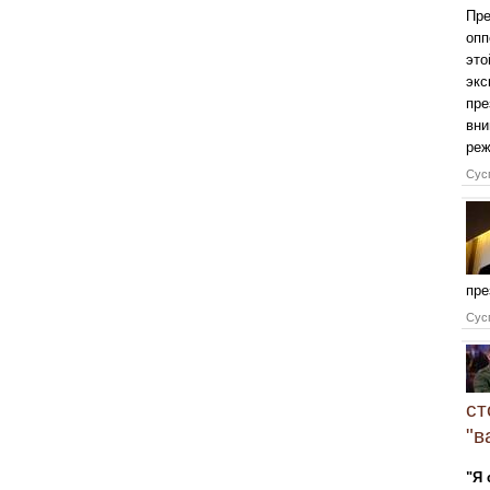
Пре
опп
это
экс
пре
вни
реж
Сусп
пре
Сусп
ст
"в
"Я 