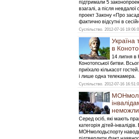
підтримали 5 законопроек
взагалі, а після невдалої
проект Закону «Про засад
фактично відсутні в сесійні
Суспільство. 2012-07-16 19:06:
Україна 
в Коното
14 липня в 
Конотопської битви. Всьо
приїхало кількасот гостей
і лише одна телекамера.
Суспільство. 2012-07-16 16:51:
МОНмоло
інваліда
неможли
Серед осіб, які мають пра
категорія дітей-інвалідів.
МОНмолодьспорту наводит
підтвердити факт наявност