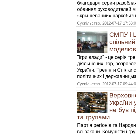
благодаря серии разобла
обвинял руководителей м
«крышевании» наркобизн
Суспільство. 2012-07-17 17:53:
СМПУ і Ц
спільний
моделюв
"Ігри влади" - це серія тр
діяльнісних ігор, розроб
України. Тренінги Спілки
політичних і державницьк
Суспільство. 2012-07-17 09:44:
Верховне
України 
не був п
та групами
Партія регіонів та Народ
всі закони. Комуністи і 