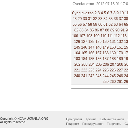
Суспільство. 2012-07-15 01:17:
Суспільство
2
3
4
5
6
7
8
9
10
1
28
29
30
31
32
33
34
35
36
37
38
55
56
57
58
59
60
61
62
63
64
65
82
83
84
85
86
87
88
89
90
91
9
106
107
108
109
110
111
112
113
126
127
128
129
130
131
132
1
145
146
147
148
149
150
151
1
164
165
166
167
168
169
170
1
183
184
185
186
187
188
189
1
202
203
204
205
206
207
208
2
221
222
223
224
225
226
227
2
240
241
242
243
244
245
246
2
259
260
261
2
Copyright © NOVA UKRAINA.ORG
Про проект
Тренінг
Щоб ми так жили
All rights reserved.
Подорож
Розслідування
Творчість
Су