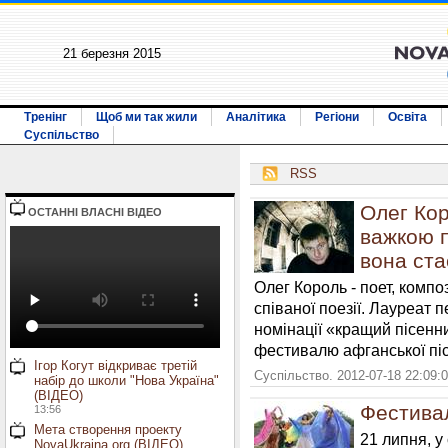
21 березня 2015
Тренінг
Щоб ми так жили
Аналітика
Регіони
Освіта
Суспільство
RSS
Олег Кор
ОСТАННI ВЛАСНI ВIДЕО
важкою п
вона ст
Олег Король - поет, компо
співаної поезії. Лауреат
номінації «кращий пісенн
фестивалю афганської піс
Ігор Когут відкриває третій
Суспільство. 2012-07-18 22:09:
набір до школи "Нова Україна"
(ВІДЕО)
Фестивал
13:56
Мета створення проекту
21 липня, у 
NovaUkraina.org (ВІДЕО)