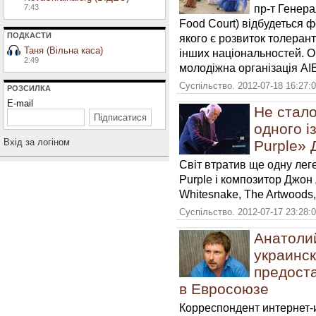
пр-т Генера
7:43
Food Court) відбудеться ф
ПОДКАСТИ
якого є розвиток толеран
Таня (Вільна каса)
інших національностей. 
2:49
молодіжна організація AIE
Суспільство. 2012-07-18 16:27:
РОЗСИЛКА
E-mail
Не стало
одного і
Вхiд за логiном
Purple»
Світ втратив ще одну лег
Purple і композитор Джон
Whitesnake, The Artwoods, 
Суспільство. 2012-07-17 23:28:
Анатоли
украинск
предост
в Евросоюзe
Корреспондент интернет-