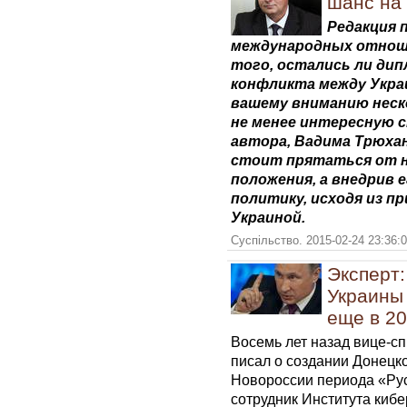
шанс на
Редакция 
международных отнош
того, остались ли ди
конфликта между Украи
вашему вниманию неск
не менее интересную 
автора, Вадима Трюхан
стоит прятаться от н
положения, а внедрив 
политику, исходя из п
Украиной.
Суспільство. 2015-02-24 23:36:
Эксперт
Украины
еще в 20
Восемь лет назад вице-
писал о создании Донецк
Новороссии периода «Рус
сотрудник Института киб