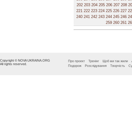
202
203
204
205
206
207
208
2
221
222
223
224
225
226
227
2
240
241
242
243
244
245
246
2
259
260
261
2
Copyright © NOVA UKRAINA.ORG
Про проект
Тренінг
Щоб ми так жили
All rights reserved.
Подорож
Розслідування
Творчість
Су