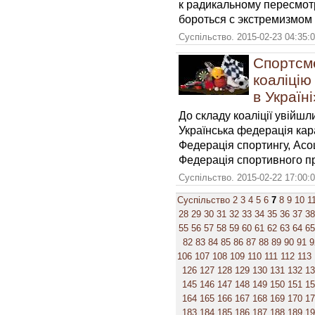
к радикальному пересмотр
бороться с экстремизмом 
Суспільство. 2015-02-23 04:35:
Спортсме
коаліці
в Україні
До складу коаліції увійш
Українська федерація кар
Федерація спортингу, Асо
Федерація спортивного п
Суспільство. 2015-02-22 17:00:
Суспільство
2
3
4
5
6
7
8
9
10
1
28
29
30
31
32
33
34
35
36
37
38
55
56
57
58
59
60
61
62
63
64
65
82
83
84
85
86
87
88
89
90
91
9
106
107
108
109
110
111
112
113
126
127
128
129
130
131
132
1
145
146
147
148
149
150
151
1
164
165
166
167
168
169
170
1
183
184
185
186
187
188
189
1