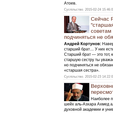
Атоев.
Суспільство. 2015-02-24 15:46:
Сейчас 
"старшая
советам
подчиняться не об
Андрей Кортунов:
Навер
старший брат… У них ест
Старший брат — это тот, 
старшую сестру ты уважа
но подчиняться не обяза
«старшая сестра».
Суспільство. 2015-02-23 14:22:
Верховн
пересмо
Наиболее п
шейх
аль-Азхара
Ахмед а
духовной академии и унив