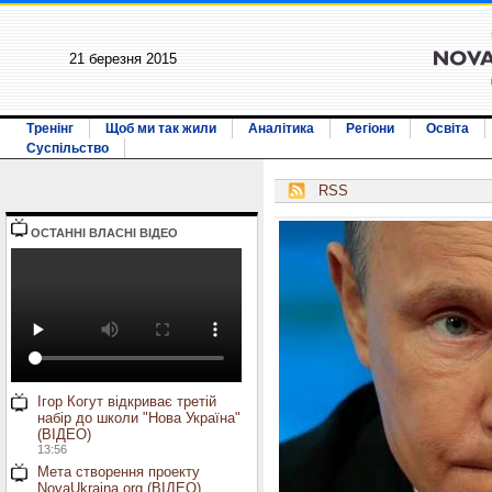
21 березня 2015
Тренінг
Щоб ми так жили
Аналітика
Регіони
Освіта
Суспільство
RSS
ОСТАННI ВЛАСНI ВIДЕО
Ігор Когут відкриває третій
набір до школи "Нова Україна"
(ВІДЕО)
13:56
Мета створення проекту
NovaUkraina.org (ВІДЕО)