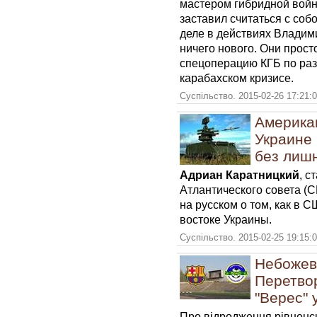
мастером гибридной войн
заставил считаться с собо
деле в действиях Владими
ничего нового. Они прост
спецоперацию КГБ по раз
карабахском кризисе.
Суспільство. 2015-02-26 17:21:
Америка
Украине 
без лиш
Адриан Каратницкий
, с
Атлантического совета (
на русском
о том, как в
востоке Украины.
Суспільство. 2015-02-25 19:15:
Небожеві
Перетво
"Верес" 
Про відродження рівненс