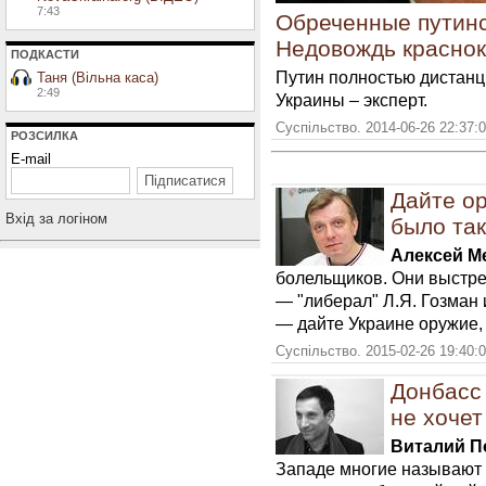
7:43
Обреченные путинс
Недовождь краснок
ПОДКАСТИ
Путин полностью дистанц
Таня (Вільна каса)
2:49
Украины – эксперт.
Суспільство. 2014-06-26 22:37:
РОЗСИЛКА
E-mail
Дайте ор
Вхiд за логiном
было так
Алексей М
болельщиков. Они выстре
— "либерал" Л.Я. Гозман и
— дайте Украине оружие,
Суспільство. 2015-02-26 19:40:
Донбасс 
не хочет
Виталий П
Западе многие называют