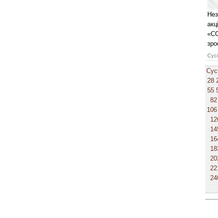
Нез
акц
«СО
зро
Сусп
Сус
28
55
82
106
12
14
16
18
20
22
24