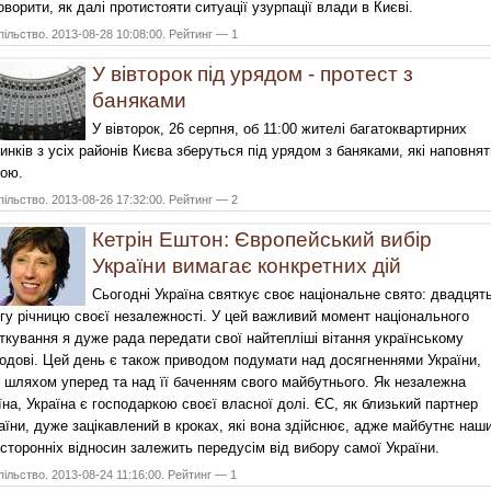
оворити, як далі протистояти ситуації узурпації влади в Києві.
ільство. 2013-08-28 10:08:00. Рейтинг — 1
У вівторок під урядом - протест з
баняками
У вівторок, 26 серпня, об 11:00 жителі багатоквартирних
инків з усіх районів Києва зберуться під урядом з баняками, які наповнят
ою.
ільство. 2013-08-26 17:32:00. Рейтинг — 2
Кетрін Ештон: Європейський вибір
України вимагає конкретних дій
Сьогодні Україна святкує своє національне свято: двадцят
гу річницю своєї незалежності. У цей важливий момент національного
ткування я дуже рада передати свої найтепліші вітання українському
одові. Цей день є також приводом подумати над досягненнями України,
 шляхом уперед та над її баченням свого майбутнього. Як незалежна
їна, Україна є господаркою своєї власної долі. ЄС, як близький партнер
аїни, дуже зацікавлений в кроках, які вона здійснює, адже майбутнє наш
сторонніх відносин залежить передусім від вибору самої України.
ільство. 2013-08-24 11:16:00. Рейтинг — 1