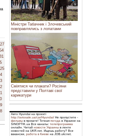
ра
Міністри Табачник і Злочевський
повправлялись з лопатами
27
54
81
5
25
4
3
Сміятися чи плакати? Росіяни
2
представили у Полтаві свої
1
карикатури
0
9
8
Авто Hyundai на проекті
http://avtosale.ua/car/Hyundai/
Не пропустите -
фильмы
в прокате! Точная
погода
в Украине на
SINOPTIK.ua Все каналы:
телепрограмма
онлайн. Читай
новости Украины
в ленте
новостей на UKR.net. Ищешь работу? Все
вакансии,
работа в Киеве
на JOB.ukr.net.