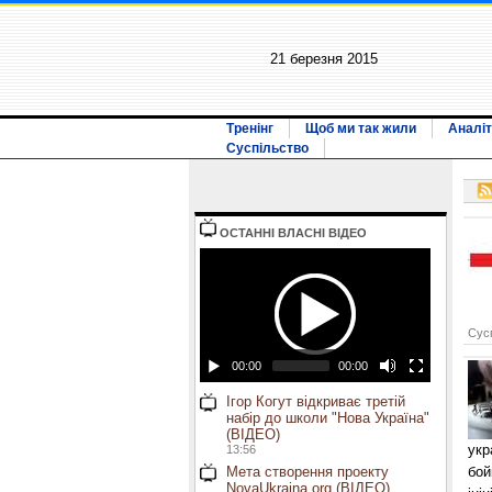
21 березня 2015
Тренінг
Щоб ми так жили
Аналіт
Суспільство
ОСТАННI ВЛАСНI ВIДЕО
Сусп
00:00
00:00
Ігор Когут відкриває третій
набір до школи "Нова Україна"
(ВІДЕО)
укр
13:56
Мета створення проекту
бой
NovaUkraina.org (ВІДЕО)