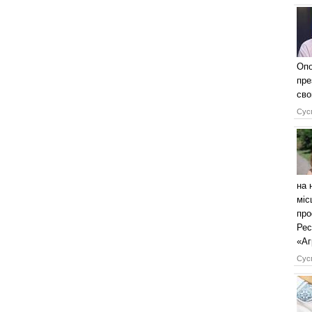
Опо
пре
сво
Сусп
на 
міс
про
Рес
«Аг
Сусп