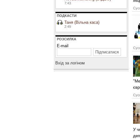
іні
7:43
Сусп
ПОДКАСТИ
Таня (Вільна каса)
2:49
РОЗСИЛКА
E-mail
Сусп
Вхiд за логiном
"Ме
євр
Сусп
У ч
деп