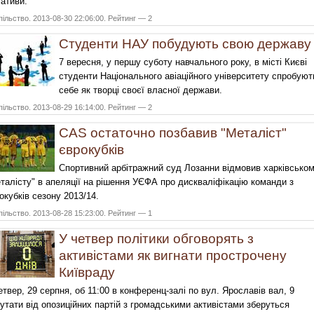
ціативи.
ільство. 2013-08-30 22:06:00. Рейтинг — 2
Студенти НАУ побудують свою державу
7 вересня, у першу суботу навчального року, в місті Києві
студенти Національного авіаційного університету спробуют
себе як творці своєї власної держави.
ільство. 2013-08-29 16:14:00. Рейтинг — 2
CAS остаточно позбавив "Металіст"
єврокубків
Спортивний арбітражний суд Лозанни відмовив харківсько
талісту" в апеляції на рішення УЄФА про дискваліфікацію команди з
окубків сезону 2013/14.
ільство. 2013-08-28 15:23:00. Рейтинг — 1
У четвер політики обговорять з
активістами як вигнати прострочену
Київраду
етвер, 29 серпня, об 11:00 в конференц-залі по вул. Ярославів вал, 9
утати від опозиційних партій з громадськими активістами зберуться