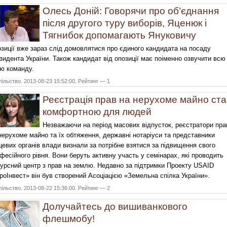
Олесь Доній: Говорячи про об’єднання
після другого туру виборів, Яценюк і
Тягнибок допомагають Януковичу
зиції вже зараз слід домовлятися про єдиного кандидата на посаду
зидента України. Також кандидат від опозиції має поіменно озвучити всю
ю команду.
ільство. 2013-08-23 15:52:00. Рейтинг — 1
Реєстрація прав на нерухоме майно ста
комфортною для людей
Незважаючи на період масових відпусток, реєстратори пра
нерухоме майно та їх обтяження, державні нотаріуси та представники
цевих органів влади визнали за потрібне взятися за підвищення свого
фесійного рівня. Вони беруть активну участь у семінарах, які проводить
урсний центр з прав на землю. Недавно за підтримки Проекту USAID
роІнвест» він був створений Асоціацією «Земельна спілка України».
ільство. 2013-08-22 15:36:00. Рейтинг — 2
Долучайтесь до вишиванкового
флешмобу!