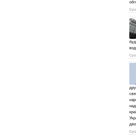
обг
Сусп
буд
вод
Сусп
дру
свя
нар
над
кра
Укр
дво
Сусп