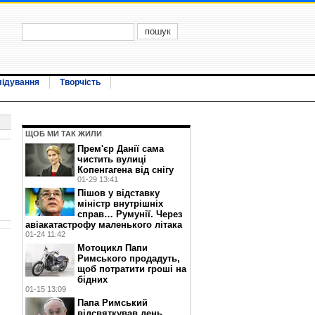
лідування
Творчість
ЩОБ МИ ТАК ЖИЛИ
Прем'єр Данії сама
чистить вулиці
Копенгагена від снігу
01-29 13:41
Пішов у відставку
міністр внутрішніх
справ… Румунії. Через
авіакатастрофу маленького літака
01-24 11:42
Мотоцикл Папи
Римського продадуть,
щоб потратити гроші на
бідних
01-15 13:09
Папа Римський
відсвяткував день