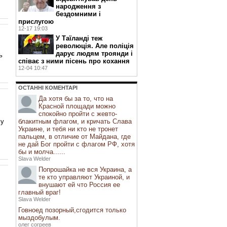
народження з
бездомними і
прислугою
12-17 19:03
У Таїланді теж
революція. Але поліція
дарує людям троянди і
ь
співає з ними пісень про кохання
12-04 10:47
ОСТАННI КОМЕНТАРI
Да хотя бы за то, что на
Красной площади можно
спокойно пройти с жевто-
му
блакитным флагом, и кричать Слава
Украине, и тебя ни кто не тронет
пальцем, в отличие от Майдана, где
не дай Бог пройти с флагом РФ, хотя
бы и молча......
Slava Welder
Попрошайка не вся Украина, а
те кто управляют Украиной, и
внушают ей что Россия ее
главный враг!
Slava Welder
Говноед позорный,сгодится только
мыздобулым.
олег согреев