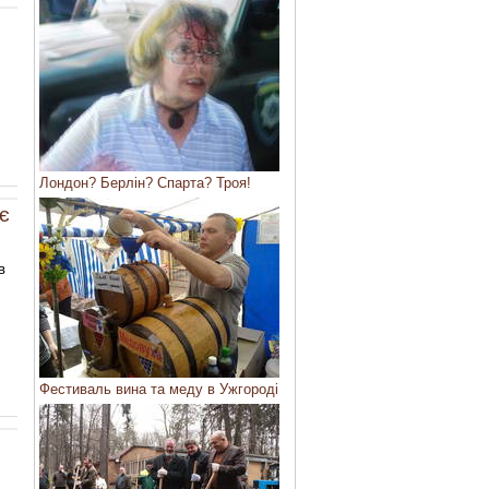
Лондон? Берлін? Спарта? Троя!
є
в
Фестиваль вина та меду в Ужгороді