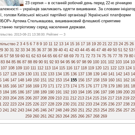
23 серпня – в останній робочий день перед 22-ю річницею
алежності – українців закликають одягти вишиванки. За словами ініціато
ії, голови Київської міської партійної організації Української платформи
БОР» Артема Стельмашова, вишиванковий флешмоб сприятиме
станню патріотизму серед населення держави.
ільство. 2013-08-21 13:38:00. Рейтинг — 3
пільство
2
3
4
5
6
7
8
9
10
11
12
13
14
15
16
17
18
19
20
21
22
23
24
25
26
29
30
31
32
33
34
35
36
37
38
39
40
41
42
43
44
45
46
47
48
49
50
51
52
53
56
57
58
59
60
61
62
63
64
65
66
67
68
69
70
71
72
73
74
75
76
77
78
79
80
83
84
85
86
87
88
89
90
91
92
93
94
95
96
97
98
99
100
101
102
103
104
10
107
108
109
110
111
112
113
114
115
116
117
118
119
120
121
122
123
124
1
6
127
128
129
130
131
132
133
134
135
136
137
138
139
140
141
142
143
14
5
146
147
148
149
150
151
152
153
154
155
156
157
158
159
160
161
162
16
4
165
166
167
168
169
170
171
172
173
174
175
176
177
178
179
180
181
18
3
184
185
186
187
188
189
190
191
192
193
194
195
196
197
198
199
200
20
2
203
204
205
206
207
208
209
210
211
212
213
214
215
216
217
218
219
22
1
222
223
224
225
226
227
228
229
230
231
232
233
234
235
236
237
238
23
0
241
242
243
244
245
246
247
248
249
250
251
252
253
254
255
256
257
25
259
260
261
262
263
264
265
266
267
268
269