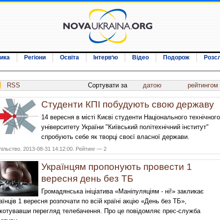
ика
Регіони
Освіта
Інтерв‘ю
Відео
Подорож
Розс
RSS
Сортувати за
датою
рейтингом
Студенти КПІ побудують свою державу
14 вересня в місті Києві студенти Національного технічного
університету України "Київський політехнічний інститут"
спробують себе як творці своєї власної держави.
ільство. 2013-08-31 14:12:00. Рейтинг — 2
Українцям пропонують провести 1
вересня день без ТБ
Громадянська ініціатива «Маніпуляціям - ні!» закликає
аїнців 1 вересня розпочати по всій країні акцію «День без ТБ»,
котувавши перегляд телебачення. Про це повідомляє прес-служба