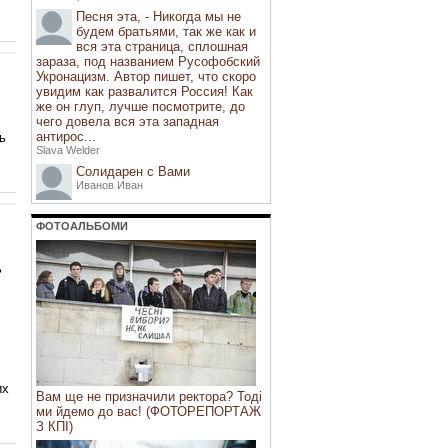
Песня эта, - Никогда мы не
будем братьями, так же как и
вся эта страница, сплошная
зараза, под названием Русофобский
Укронацизм. Автор пишет, что скоро
увидим как развалится Россия! Как
же он глуп, лучше посмотрите, до
чего довела вся эта западная
антирос...
ь
Slava Welder
Солидарен с Вами
Иванов Иван
ФОТОАЛЬБОМИ
ь
их
Вам ще не призначили ректора? Тоді
ми йдемо до вас! (ФОТОРЕПОРТАЖ
З КПІ)