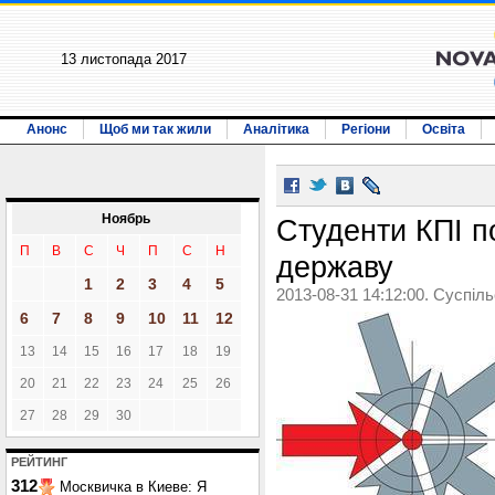
13 листопада 2017
Анонс
Щоб ми так жили
Аналітика
Регіони
Освіта
Ноябрь
Студенти КПІ п
П
В
С
Ч
П
С
Н
державу
1
2
3
4
5
2013-08-31 14:12:00. Суспіл
6
7
8
9
10
11
12
13
14
15
16
17
18
19
20
21
22
23
24
25
26
27
28
29
30
РЕЙТИНГ
312
Москвичка в Киеве: Я