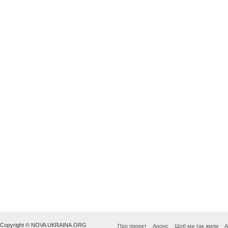
Copyright © NOVA UKRAINA.ORG
Про проект
Анонс
Щоб ми так жили
А