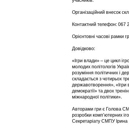
учасників.
Організаційний внесок скл
Контактний телефон: 067 
Орієнтовні часові рамки гр
Довідково:
«Ігри влади» – це цикл іг
молодих політологів Укра
розуміння політичних і де
складається з чотирьох тр
державотворення», «Ігри 
демократії» та двох трені
міжнародної політики».
Авторами гри є Голова СМ
розробки комп’ютерних іг
Секретаріату СМПУ Ірина