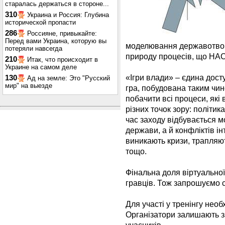
старалась держаться в стороне...
310
Украина и Россия: Глубина
исторической пропасти
286
Россияне, привыкайте:
Перед вами Украина, которую вы
моделювання державотворе
потеряли навсегда
природу процесів, що НАС
210
Итак, что происходит в
Украине на самом деле
«Ігри влади» – єдина досту
130
Ад на земле: Это "Русский
мир" на выезде
гра, побудована таким чи
побачити всі процеси, які
різних точок зору: політик
час заходу відбувається м
держави, а й конфліктів ін
виникають кризи, трапляю
тощо.
Фінальна доля віртуальної 
гравців. Тож запрошуємо 
Для участі у тренінгу нео
Організатори залишають з