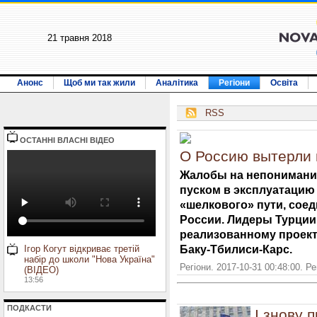
21 травня 2018
Анонс
Щоб ми так жили
Аналітика
Регіони
Освіта
RSS
ОСТАННI ВЛАСНI ВIДЕО
О Россию вытерли 
Жалобы на непонимание
пуском в эксплуатацию
«шелкового» пути, сое
России. Лидеры Турции,
реализованному проект
Баку-Тбилиси-Карс.
Ігор Когут відкриває третій
набір до школи "Нова Україна"
Регіони. 2017-10-31 00:48:00. Р
(ВІДЕО)
13:56
ПОДКАСТИ
І знову 