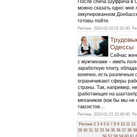
После спича Шуфрича в С
можно сказать одно: мне л
оккупированном Донбассе,
готовы пойти.
Регіони. 2015-02-10 01:52:00. Р
Трудовы
Одессы
Сейчас жен
с мужчинами – иметь пол
заработную плату, облада
конечно, есть различные 
ограничивают сферы раб
страны. Так, например, 
(работающих на шахтахпр
механиков (как бы мы не 
таксистов…
Регіони. 2015-01-21 22:49:00. Р
Регіони
2
3
4
5
6
7
8
9
10
11
12
29
30
31
32
33
34
35
36
37
38
39
56
57
58
59
60
61