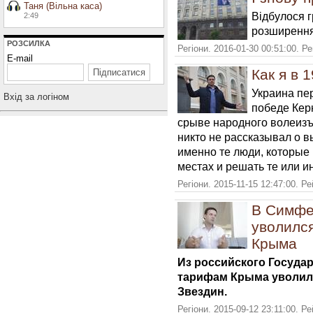
Таня (Вільна каса)
Відбулося 
2:49
розширення
РОЗСИЛКА
Регіони. 2016-01-30 00:51:00. Р
E-mail
Как я в 
Украина пе
Вхiд за логiном
победе Кер
срыве народного волеизъ
никто не рассказывал о в
именно те люди, которые
местах и решать те или 
Регіони. 2015-11-15 12:47:00. Р
В Симфе
уволился
Крыма
Из российского Государ
тарифам Крыма уволилс
Звездин.
Регіони. 2015-09-12 23:11:00. Р