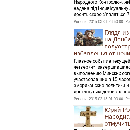
Народного Контролю», які
надана під індивідуальну 
досить скоро з’являться 7
Регіони. 2015-03-01 23:50:00. Р
Глядя из
на Донба
полуост
избавленья от неч
Главное событие текущей
четверки», завершившие
выполнению Минских согл
участвовавшие в 15-часов
американские политики и
достигнутым договоренно
Регіони. 2015-02-13 01:00:00. Р
Юрий Ро
Народна
отмучить