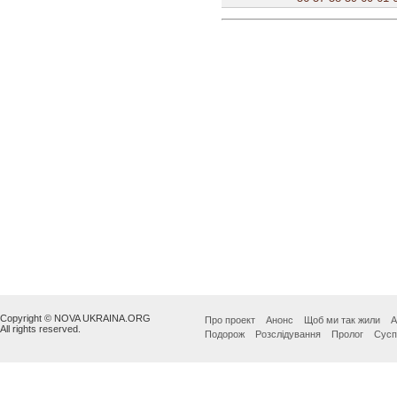
Copyright © NOVA UKRAINA.ORG
Про проект
Анонс
Щоб ми так жили
А
All rights reserved.
Подорож
Розслідування
Пролог
Сусп