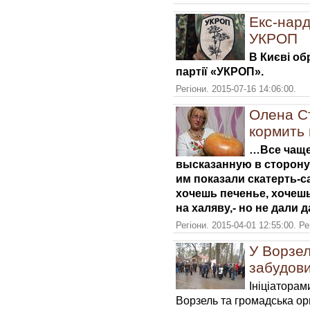
Екс-нар
УКРОП
В Києві об
партії «УКРОП».
Регіони. 2015-07-16 14:06:00.
Олена С
кормить 
…Все чаще
высказанную в сторону
им показали скатерть-са
хочешь печенье, хочешь
на халяву,- но не дали 
Регіони. 2015-04-01 12:55:00. Р
У Ворзел
забудови
Ініціаторам
Ворзель та громадська ор