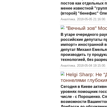
постов как отдельных п
менее известной "груп
(второй) "бенефис" Ол
Аналітика. 2018-05-05 21:16:00.
"Вечный зов" Мо
В угаре очередного рау
российские депутаты п
импорт» иностранной в
депутат Михаил Емелья
производить ту продук
технологией, без разр
Аналітика. 2018-05-04 19:15:00.
Helgi Sharp: Не 
тоннелями глубоким
Сегодня в Киеве активн
уровнях помощник госс
числе - с Порошенко.
Сп
возможности Вашингто
Донбассе до обсуждени