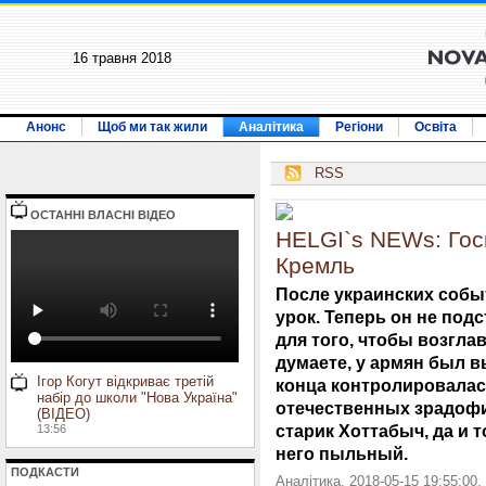
16 травня 2018
Анонс
Щоб ми так жили
Аналітика
Регіони
Освіта
RSS
ОСТАННI ВЛАСНI ВIДЕО
HELGI`s NEWs: Гос
Кремль
После украинских собы
урок. Теперь он не подс
для того, чтобы возгла
думаете, у армян был в
Ігор Когут відкриває третій
конца контролировалась
набір до школи "Нова Україна"
отечественных зрадофи
(ВІДЕО)
старик Хоттабыч, да и т
13:56
него пыльный.
ПОДКАСТИ
Аналітика. 2018-05-15 19:55:00.