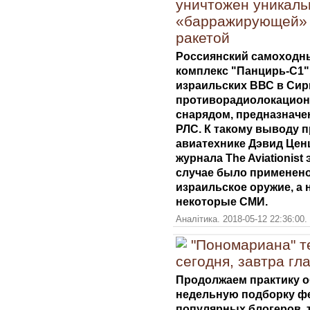
уничтожен уникаль
«барражирующей» 
ракетой
Россиянский самоходн
комплекс "Панцирь-С1"
израильских ВВС в Сир
противорадиолокационно
снарядом, предназначе
РЛС. К такому выводу 
авиатехнике Дэвид Ценц
журнала The Aviationist
случае было применено
израильское оружие, а 
некоторые СМИ.
Аналітика. 2018-05-12 22:36:00.
"Пономариана" т
сегодня, завтра г
Продолжаем практику о
недельную подборку ф
популярных блогеров, т