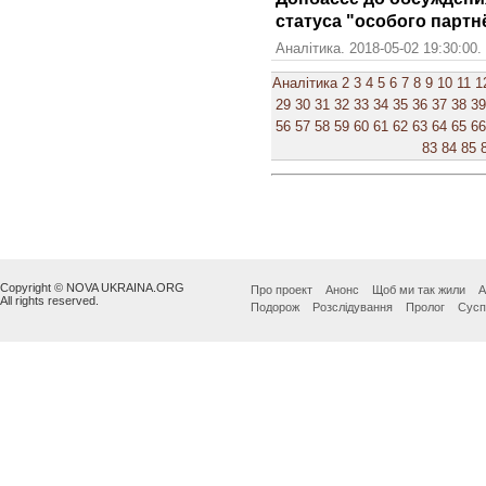
статуса "особого парт
Аналітика. 2018-05-02 19:30:00.
Аналітика
2
3
4
5
6
7
8
9
10
11
1
29
30
31
32
33
34
35
36
37
38
39
56
57
58
59
60
61
62
63
64
65
66
83
84
85
Copyright © NOVA UKRAINA.ORG
Про проект
Анонс
Щоб ми так жили
А
All rights reserved.
Подорож
Розслідування
Пролог
Сусп