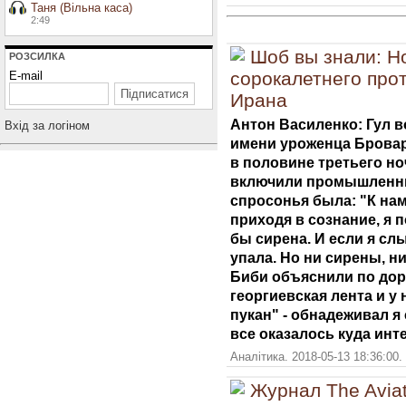
Таня (Вільна каса)
2:49
Шоб вы знали: Но
РОЗСИЛКА
сорокалетнего про
E-mail
Ирана
Антон Василенко: Гул 
Вхiд за логiном
имени уроженца Брова
в половине третьего ноч
включили промышленны
спросонья была: "К на
приходя в сознание, я 
бы сирена. И если я слы
упала. Но ни сирены, н
Биби объяснили по доро
георгиевская лента и у
пукан" - обнадеживал я
все оказалось куда инт
Аналітика. 2018-05-13 18:36:00.
Журнал The Aviat