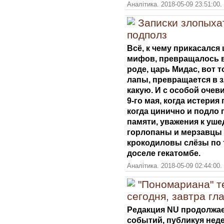
Аналітика. 2018-05-09 23:51:00.
Записки злопыха
подполз
Всё, к чему прикасался
мифов, превращалось в 
роде, царь Мидас, вот т
лапы, превращается в 
какую. И с особой очев
9-го мая, когда истерия
когда цинично и подло
памяти, уважения к уше
горлопаны и мерзавцы в
крокодиловы слёзы по т
доселе гекатомбе.
Аналітика. 2018-05-09 02:44:00.
"Пономариана" т
сегодня, завтра г
Редакция NU продолжае
событий, публикуя не