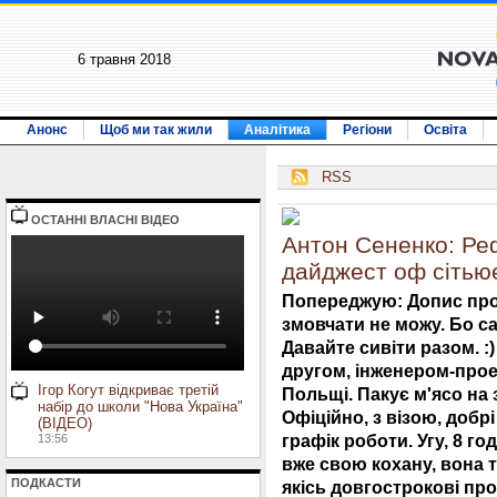
6 травня 2018
Анонс
Щоб ми так жили
Аналітика
Регіони
Освіта
RSS
ОСТАННI ВЛАСНI ВIДЕО
Антон Сененко: Реф
дайджест оф сіть
Попереджую: Допис про 
змовчати не можу. Бо с
Давайте сивіти разом. 
другом, інженером-прое
Ігор Когут відкриває третій
Польщі. Пакує м'ясо на 
набір до школи "Нова Україна"
Офіційно, з візою, доб
(ВІДЕО)
графік роботи. Угу, 8 го
13:56
вже свою кохану, вона 
ПОДКАСТИ
якісь довгострокові пр