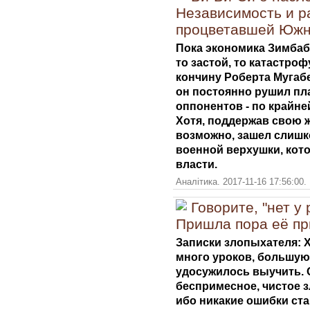
Независимость и р
процветавшей Южн
Пока экономика Зимбаб
то застой, то катастроф
кончину Роберта Мугаб
он постоянно рушил пл
оппонентов - по крайне
Хотя, поддержав свою ж
возможно, зашел слишк
военной верхушки, кото
власти.
Аналітика. 2017-11-16 17:56:00.
Говорите, "нет у 
Пришла пора её пр
Записки злопыхателя: 
много уроков, большую 
удосужилось выучить. О
беспримесное, чистое з
ибо никакие ошибки ста