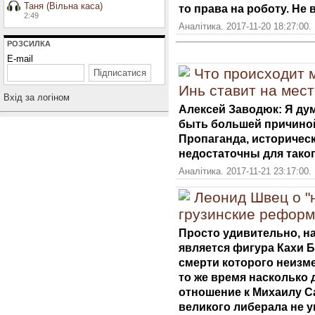
Таня (Вільна каса)
то права на роботу. Не 
2:49
Аналітика. 2017-11-20 18:27:00.
РОЗСИЛКА
E-mail
Что происходит 
Инь ставит на мес
Вхiд за логiном
Алексей Заводюк: Я дум
быть большей причиной
Пропаганда, историчес
недостаточны для таког
Аналітика. 2017-11-21 23:17:00.
Леонид Швец о "
грузинские реформ
Просто удивительно, на
является фигура Кахи 
смерти которого неизм
то же время насколько
отношение к Михаилу С
великого либерала не у