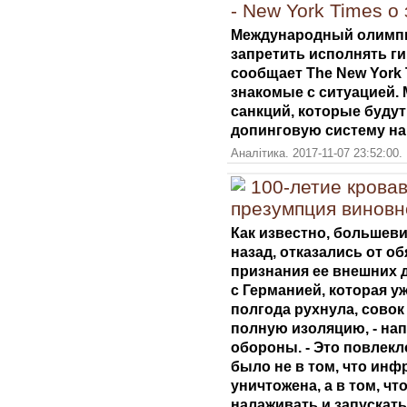
- New York Times 
Международный олимпи
запретить исполнять ги
сообщает The New York 
знакомые с ситуацией.
санкций, которые буду
допинговую систему на 
Аналітика. 2017-11-07 23:52:00.
100-летие крова
презумпция виновн
Как известно, большев
назад, отказались от о
признания ее внешних д
с Германией, которая у
полгода рухнула, совок
полную изоляцию, - нап
обороны. - Это повлекл
было не в том, что ин
уничтожена, а в том, ч
налаживать и запускать