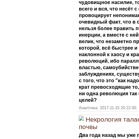
чудовищное насилие, т
всего и вся, что несёт 
провоцирует непониман
очевидный факт, что в 
нельзя более править п
инерции, а вместе с не
велик, что незаметно п
которой, всё быстрее и
наклонной к хаосу и кра
революций, ибо парал
властью, самоубийстве
заблуждениях, существу
с того, что это "как на
крат превосходящие то,
ни одна революция так
целей?
Аналітика. 2017-11-15 20:22:00.
Некрология талан
почвы
Два года назад мы уже 