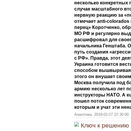
несколько конкретных 
случае масштабного вт
нервную реакцию за «п
отмечает anti-colorado
перец» Коротченко, об
МО РФ и регулярно вы
расшифровал для своег
начальника Генштаба. О
путь создания «агресси
с РФ». Правда, этот дея
Украина готовится вест
способом вышвыривая о
этого он внушает своим
Москва получила под б
армию несколько лет по
инструкторы НАТО. А ещ
пошел поток современ
которым и учат эти не
Аналітика. 2018-02-27 22:30:00.
Ключ к решению 