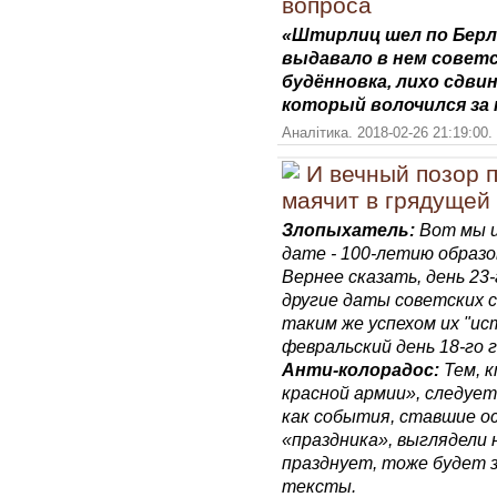
вопроса
«Штирлиц шел по Берл
выдавало в нем советс
будённовка, лихо сдви
который волочился за 
Аналітика. 2018-02-26 21:19:00.
И вечный позор 
маячит в грядущей т
Злопыхатель:
Вот мы и
дате - 100-летию образо
Вернее сказать, день 23
другие даты советских с
таким же успехом их "ис
февральский день 18-го г
Анти-колорадос:
Тем, к
красной армии», следуе
как события, ставшие о
«праздника», выглядели н
празднует, тоже будет 
тексты.