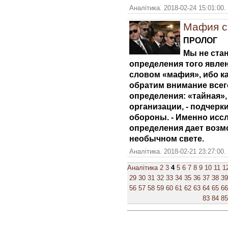
Аналітика. 2018-02-24 15:01:00.
Мафия с
ПРОЛОГ
Мы не ста
определения того явле
словом «мафия», ибо к
обратим внимание всего
определения: «тайная»
организации, - подчерки
обороны. - Именно иссл
определения дает возм
необычном свете.
Аналітика. 2018-02-21 23:27:00.
Аналітика
2
3
4
5
6
7
8
9
10
11
1
29
30
31
32
33
34
35
36
37
38
39
56
57
58
59
60
61
62
63
64
65
66
83
84
85