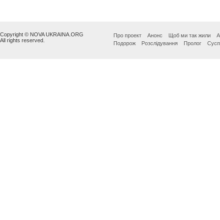
Copyright © NOVA UKRAINA.ORG
Про проект
Анонс
Щоб ми так жили
А
All rights reserved.
Подорож
Розслідування
Пролог
Сусп