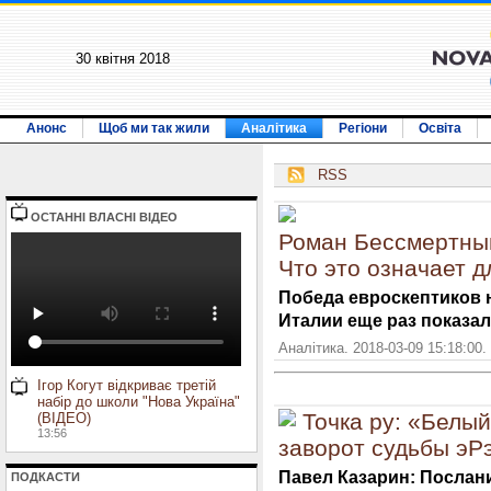
30 квiтня 2018
Анонс
Щоб ми так жили
Аналітика
Регіони
Освіта
RSS
ОСТАННI ВЛАСНI ВIДЕО
Роман Бессмертный
Что это означает 
Победа евроскептиков 
Италии еще раз показал
Аналітика. 2018-03-09 15:18:00.
Ігор Когут відкриває третій
набір до школи "Нова Україна"
Точка ру: «Белы
(ВІДЕО)
13:56
заворот судьбы эР
Павел Казарин: Послан
ПОДКАСТИ