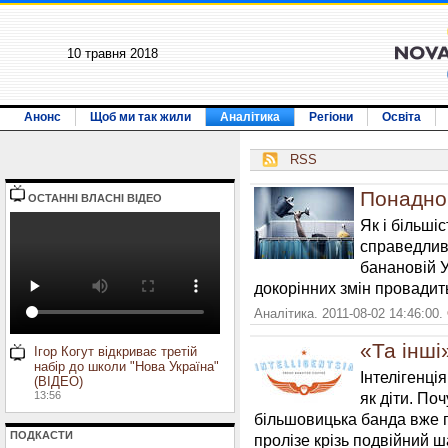
10 травня 2018
Анонс
Щоб ми так жили
Аналітика
Регіони
Освіта
RSS
Понадно
ОСТАННI ВЛАСНI ВIДЕО
Як і більшіс
справедливу
банановій У
докорінних змін провадит
Аналітика. 2011-08-02 14:46:00.
«Та інші
Ігор Когут відкриває третій
набір до школи "Нова Україна"
Інтелігенці
(ВІДЕО)
13:56
як діти. По
більшовицька банда вже п
ПОДКАСТИ
пролізе крізь подвійний ш