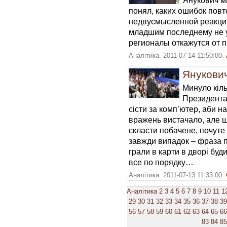
Янукович м
понял, каких ошибок повт
недвусмысленной реакции
младшим последнему не у
регионалы откажутся от 
Аналітика. 2011-07-14 11:50:00.
Янукови
Минуло кіль
Президента 
сісти за комп’ютер, аби н
вражень вистачало, але 
скласти побачене, почуте 
завжди випадок – фраза по
грали в карти в дворі буди
все по порядку…
Аналітика. 2011-07-13 11:33:00.
Аналітика
2
3
4
5
6
7
8
9
10
11
1
29
30
31
32
33
34
35
36
37
38
39
56
57
58
59
60
61
62
63
64
65
66
83
84
85