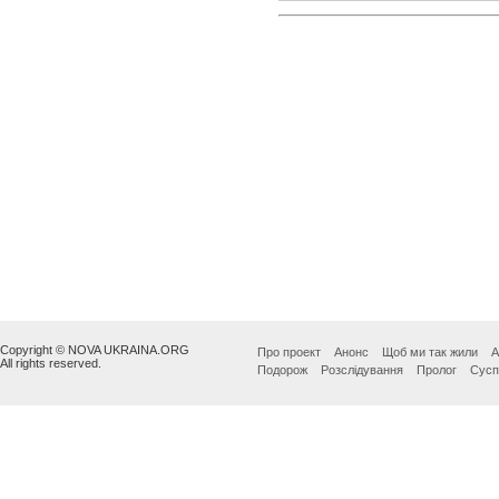
Copyright © NOVA UKRAINA.ORG
Про проект
Анонс
Щоб ми так жили
А
All rights reserved.
Подорож
Розслідування
Пролог
Сусп