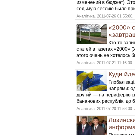
изменений в бюджет). Эт
седьмую сессию было при
Аналітика. 2011-07-26 01:55:00.
«2000» 
«завтра
Кто-то запи
статей в газетах «2000» (
этого очень не хотелось б
Аналітика. 2011-07-21 11:16:00.
Куди йд
Глобалізац
напрями: о
другий — на периферію св
бананових республік, до б
Аналітика. 2011-07-20 11:58:00.
Лозинск
информа