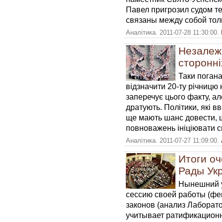
Павел пригрозил судом т
связаны между собой тол
Аналітика. 2011-07-28 11:30:00.
Незалежн
сторонні
Таки погана
відзначити 20-ту річницю 
заперечує цього факту, ал
дратують. Політики, які в
ще мають шанс довести, щ
повноважень ініціювати с
Аналітика. 2011-07-27 11:09:00.
Итоги о
Рады Ук
Нынешний у
сессию своей работы (фев
законов (анализ Лаборат
учитывает ратификационн