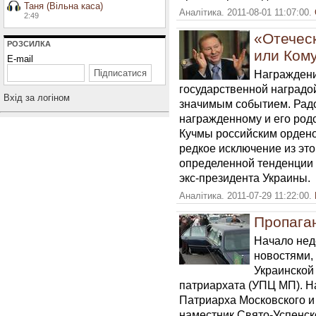
Таня (Вільна каса)
Аналітика. 2011-08-01 11:07:00.
2:49
«Отеческ
РОЗСИЛКА
или Ком
E-mail
Награждени
государственной наградо
Вхiд за логiном
значимым событием. Радо
награжденному и его род
Кучмы российским ордено
редкое исключение из это
определенной тенденции 
экс-президента Украины.
Аналітика. 2011-07-29 11:22:00.
Пропаган
Начало нед
новостями,
Украинской
патриархата (УПЦ МП). Н
Патриарха Московского и 
наместник Свято-Успенс