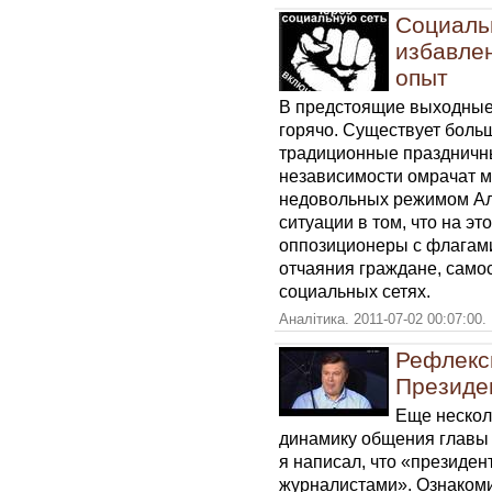
Социаль
избавлен
опыт
В предстоящие выходные 
горячо. Существует больш
традиционные праздничн
независимости омрачат м
недовольных режимом Ал
ситуации в том, что на эт
оппозиционеры с флагами
отчаяния граждане, само
социальных сетях.
Аналітика. 2011-07-02 00:07:00.
Рефлекс
Президен
Еще нескол
динамику общения главы 
я написал, что «президен
журналистами». Ознаком