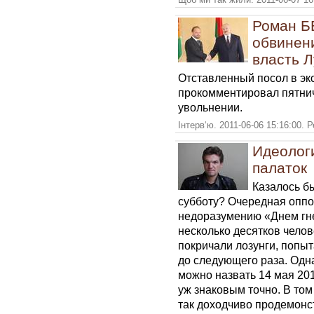
Роман 
обвинен
власть 
Отставленный посол в э
прокомментировал пятнич
увольнении.
Інтерв‘ю. 2011-06-06 15:16:00. 
Идеолог
палаток
Казалось б
субботу? Очередная оппо
недоразумению «Днем гне
несколько десятков челов
покричали лозунги, попыт
до следующего раза. Одн
можно назвать 14 мая 201
уж знаковым точно. В том
так доходчиво продемон