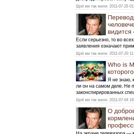
Щоб ми так жили. 2011-07-25 01
Переводя
человече
видится
Если серьезно, то во всех
заявления означают прим
Щоб ми так жили. 2011-07-20 11
Who is M
которого
Я не знаю, 
ли он на самом деле. Не п
законспирированных спе
Щоб ми так жили. 2011-07-04 18
О добро
кормлен
професс
На экране телевизора — 