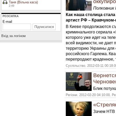
оккупиро
Таня (Вільна каса)
2:49
Полковник 
Как наша столица стал
РОЗСИЛКА
артист РФ – Кравчуком
E-mail
В Киеве продолжаются съ
криминального сериала «Б
Вхiд за логiном
которого уже идет на тел
всей видимости, не дает 
территорию Украины для 
российского Гарлема. Квар
перепродают краденное, 
Суспільство. 2012-03-11 00:18:
Вернется
Чернове
Блик потух
Регіони. 2012-02-20 04:10:00. Р
«Стреля
Зачем НТВ 