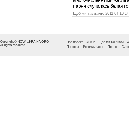
парня случилась белая го
Щоб ми так жили. 2011-04-19 14
Copyright © NOVA UKRAINA.ORG
Про проект
Анонс
Щоб ми так жили
А
All rights reserved.
Подорож
Розслідування
Пролог
Сусп