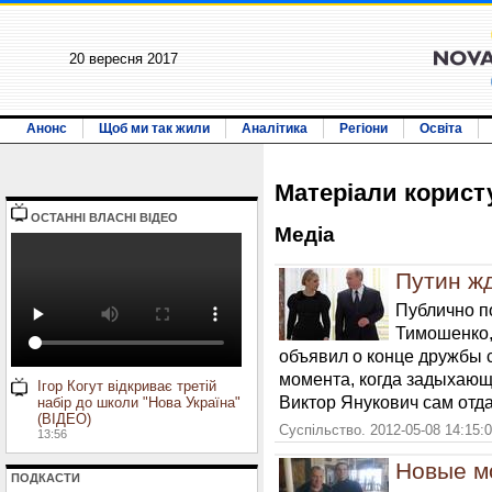
20 вересня 2017
Анонс
Щоб ми так жили
Аналітика
Регіони
Освіта
Матерiали корис
ОСТАННI ВЛАСНI ВIДЕО
Медiа
Путин ж
Публично 
Тимошенко,
объявил о конце дружбы 
момента, когда задыхаю
Ігор Когут відкриває третій
Виктор Янукович сам отда
набір до школи "Нова Україна"
(ВІДЕО)
Суспільство. 2012-05-08 14:15:
13:56
Новые м
ПОДКАСТИ