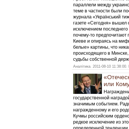
параллели между украинс
теме в частности были п
журнала «Український тиж
газете «Сегодня» вышел 
исключением последнего 
почему-то предпочитают п
Киеве и опираясь на миф
белые» картины, что ник
происходящего в Минске,
судьбы собственной дер
Аналітика. 2011-08-10 11:38:00.
«Отеческ
или Ком
Награждени
государственной наградо
значимым событием. Радо
награжденному и его род
Кучмы российским ордено
редкое исключение из это
определенной тенденции 