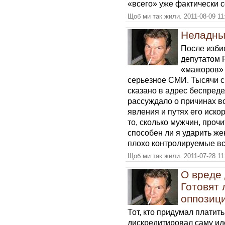
«всего» уже фактически 
Щоб ми так жили. 2011-08-09 11
Неладны
После изби
депутатом 
«мажоров» 
серьезное СМИ. Тысячи 
сказано в адрес беспред
рассуждало о причинах в
явления и путях его иск
то, сколько мужчин, проч
способен ли я ударить ж
плохо контролируемые в
Щоб ми так жили. 2011-07-28 11
О вреде 
Готовят 
оппозиц
Тот, кто придумал платить
дискредитировал саму ид