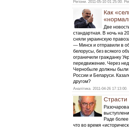
Регіони. 2011-05-10 01:25:00. Р
Как «сел
«нормал
Две новост
стандартная. В ночь на 2
сняли украинскую правоз
— Минск и отправили в о
белорусы, без всякого об
ограничили гражданку Ук
передвижение. Через неде
Чернобыле должны были 
России и Беларуси. Казало
другом?
Аналітика. 2011-04-26 17:13:00.
Страсти
Разочарова
выступлени
Раде более
что во время «историческ