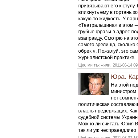
привязывают его к стулу.
впихнуть ему в гортань з
какую-то жидкость. У парн
«Театральщина» в этом —
грубые фразы в адрес по
взаправду. Смотрю на это
самого зрелища, сколько о
обрек я. Пожалуй, это с
журналистской практике.
Щоб ми так жили. 2011-06-14 09
Юра. Кар
На этой нед
министром 
нет сомнени
политическая составляющ
власть предержащих. Как
судебной системы Украины
Можно ли считать Юрия 
так ли уж несправедливо
Щоб ми так жили. 2011-06-07 16