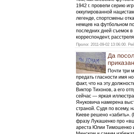
1942 г. провели серию игр
оккупированной нацистам
легенде, спортсмены отк
немцев на футбольном по
последних дней съемок в 
корреспондент, расстрел
Пролог. 2011-09-02 13:06:00. Ре
Да посол
приказа
Почти три 
предать гласности имя но
факт, что на эту должно
Виктор Тихонов, а его от
сейчас — яркая иллюстрац
Януковича намерена выст
страной. Судя по всему, н
Киеве решено «забить». 
фразу Лукашенко про «вш
ареста Юлии Тимошенко и
Минском и самим избежа