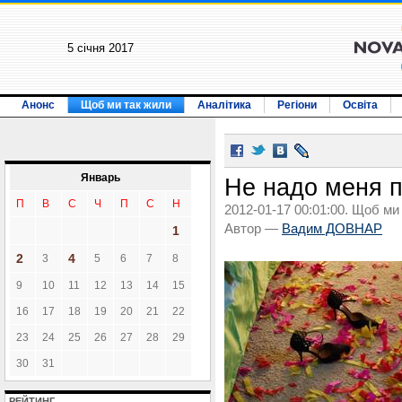
5 січня 2017
Анонс
Щоб ми так жили
Аналітика
Регіони
Освіта
Январь
Не надо меня п
П
В
С
Ч
П
С
Н
2012-01-17 00:01:00. Щоб ми
Автор —
Вадим ДОВНАР
1
2
4
3
5
6
7
8
9
10
11
12
13
14
15
16
17
18
19
20
21
22
23
24
25
26
27
28
29
30
31
РЕЙТИНГ