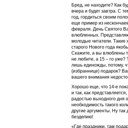
Бред, не находите? Как бу
вчера и будет завтра. С т
год, гордиться своим поло
еще пример из нескончае
февраля. День Святого Ва
влюбленных. Представляю,
молодые читатели. Такие же
старого Нового года якоб
Скажите, а вы влюблены то
не любите, а 15 – го уже?
лишь единожды, потому, ч
(избраннице) подарок? В
вашего внимания недост
Хорошо еще, что 14-е пок
и так, как представляется
радостью выходного дня 
необходимость такого кол
другие аргументы. Ну так
безделию!
«Где праздники, там подар