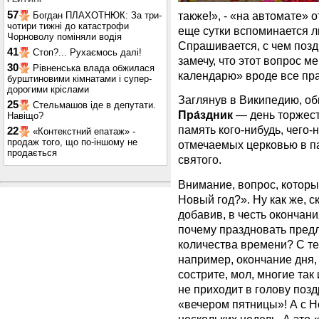
57
также!», - «на автомате» 
Богдан ПЛАХОТНЮК: За три-
чотири тижні до катастрофи
еще сутки вспоминается л
Чорноволу поміняли водія
Спрашивается, с чем позд
41
Стоп?... Рухаємось далі!
замечу, что этот вопрос м
30
Рівненська влада обжилася
календарю» вроде все пр
бурштиновими кімнатами і супер-
дорогими кріслами
Заглянув в Википедию, о
25
Стельмашов іде в депутати.
Пра́здник
— день торжест
Навіщо?
память кого-нибудь, чего-н
22
«Контекстний епатаж» -
продаж того, що по-іншому не
отмечаемых церковью в п
продається
святого.
Внимание, вопрос, которы
Новый год?». Ну как же, с
добавив, в честь окончани
почему праздновать предл
количества времени? С т
например, окончание дня, 
сострите, мол, многие так
не приходит в голову позд
«вечером пятницы»! А с Н
нескольких недель. А это