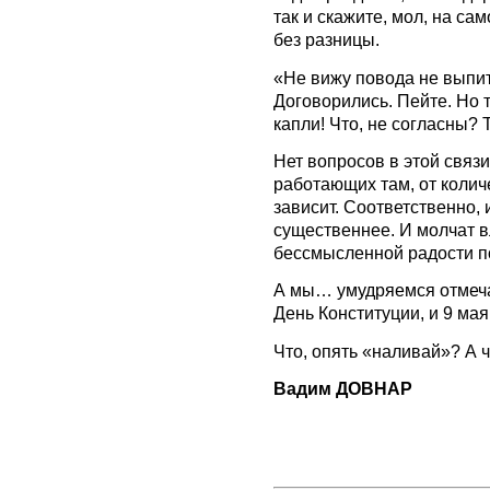
так и скажите, мол, на са
без разницы.
«Не вижу повода не выпит
Договорились. Пейте. Но т
капли! Что, не согласны?
Нет вопросов в этой связ
работающих там, от колич
зависит. Соответственно, 
существеннее. И молчат вл
бессмысленной радости п
А мы… умудряемся отмечат
День Конституции, и 9 мая
Что, опять «наливай»? А ч
Вадим ДОВНАР