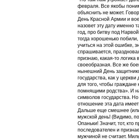
февраля. Все якобы понима
объяснить не может. Говор
День Красной Армии и воен
назовет эту дату именно та
год, про битву под Нарвой
тогда хорошенько побили,
учиться на этой ошибке, зн
спрашивается, праздновал
признаю, какая-то логика 
своеобразная. Все же бо
нынешний День защитников
государства, как у церкв
для того, чтобы граждане
помнящими родства». И н
символов государства. Но
отношение эта дата имеет
Дальше еще смешнее (или п
мужской день! (Видимо, п
Опаньки! Значит, тот, кто п
последователен и признает
мужчиной не считает. Мил