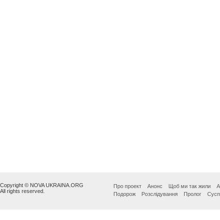
Copyright © NOVA UKRAINA.ORG
Про проект
Анонс
Щоб ми так жили
А
All rights reserved.
Подорож
Розслідування
Пролог
Сусп