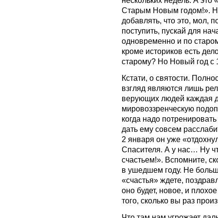
Старым Новым годом!». Не
добавлять, что это, мол, п
поступить, пускай для нач
одновременно и по старом
кроме историков есть дело
старому? Но Новый год с 1
Кстати, о святости. Полн
взгляд являются лишь рел
верующих людей каждая д
мировоззренческую подопл
когда надо потренировать
дать ему совсем расслабит
2 января он уже «отдохну
Спасителя. А у нас… Ну чт
счастьем!». Вспомните, ск
в ушедшем году. Не больш
«счастья» ждете, поздрав
оно будет, новое, и плохо
того, сколько вы раз прои
Что там нам угрожает дал