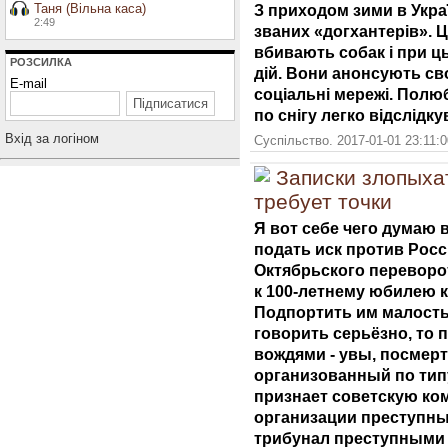
Таня (Вільна каса)
З приходом зими в Украї
2:49
званих «догхантерів». Ц
вбивають собак і при ц
РОЗСИЛКА
дій. Вони анонсують св
E-mail
соціальні мережі. Пол
по снігу легко відслідку
Вхiд за логiном
Суспільство. 2017-01-01 23:11:
Записки злопыха
требует точки
Я вот себе чего думаю в
подать иск против Росс
Октябрьского переворот
к 100-летнему юбилею 
Подпортить им малость
говорить серьёзно, то 
вождями - увы, посмерт
организованный по тип
признает советскую ко
организации преступным
трибунал преступными