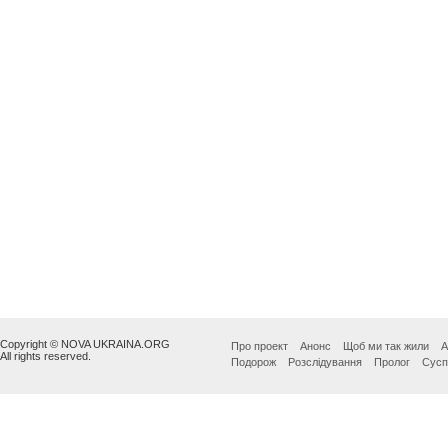
Copyright © NOVA UKRAINA.ORG
Про проект
Анонс
Щоб ми так жили
А
All rights reserved.
Подорож
Розслідування
Пролог
Сусп