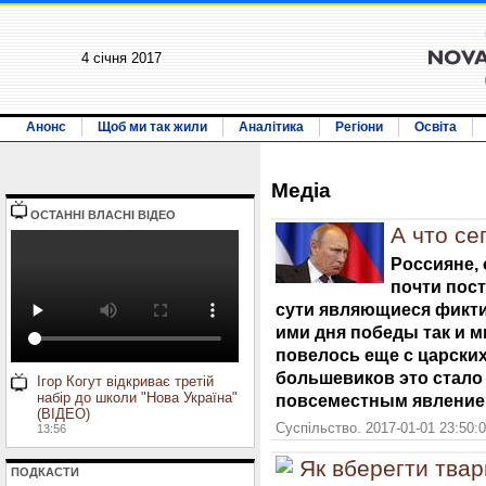
4 січня 2017
Анонс
Щоб ми так жили
Аналітика
Регіони
Освіта
Медiа
ОСТАННI ВЛАСНI ВIДЕО
А что се
Россияне, 
почти пос
сути являющиеся фикти
ими дня победы так и м
повелось еще с царских
большевиков это стал
Ігор Когут відкриває третій
набір до школи "Нова Україна"
повсеместным явление
(ВІДЕО)
Суспільство. 2017-01-01 23:50:
13:56
Як вберегти твар
ПОДКАСТИ