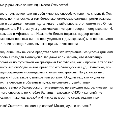
ые украинские защитницы моего Отечества!
рос о том, исчерпали ли себя «мирные способы», конечно, спорный. Хотя
меру, политические, а тем более экономические санкции против режима
атого вандала» немало подтачивают стабильность его положения. О чем
 правитель РБ в минуты участившихся истерик говорил неоднократно. Н
лать вас в Афганистан, Ирак либо Ливию (страны, подвергшиеся
именению военных сил по принуждению к демократии») мне не позволяе
питание вообще и любовь к женщинам в частности.
ошу лишь: как вы себе представляете это вторжение без угрозы для жиз
доровья граждан Беларуси? Это даже если забыть, что Александр
орьевич по сути такой же гражданин Республики, как и прочие. Стало бы
ишить его свободы имеют право только белорусский суд. Возможно, при
ощи сограждан и солидарных с ними иностранцев. Но уж никак не с
ощью «Томагавков», штыков или рогаток. Орудий тех, кто ни дня не
тоял в очереди в обменный пункт, не снимал с ушей лапши
ударственного белорусского телевидения, не выходил под резиновые па
тного спецназа, не хлебал баланды тамошних СИЗО и колоний, не
идался, наконец, друзей и близких из мест не столь отдаленных.
чата! Смотрите, как солнце светит! Может, лучше на пляж?