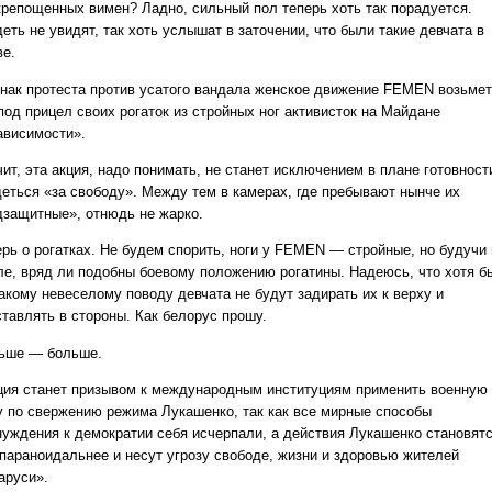
крепощенных вимен? Ладно, сильный пол теперь хоть так порадуется.
еть не увидят, так хоть услышат в заточении, что были такие девчата в
ве.
знак протеста против усатого вандала женское движение FEMEN возьмет
под прицел своих рогаток из стройных ног активисток на Майдане
ависимости».
ит, эта акция, надо понимать, не станет исключением в плане готовност
деться «за свободу». Между тем в камерах, где пребывают нынче их
дзащитные», отнюдь не жарко.
ерь о рогатках. Не будем спорить, ноги у FEMEN — стройные, но будучи 
ле, вряд ли подобны боевому положению рогатины. Надеюсь, что хотя б
такому невеселому поводу девчата не будут задирать их к верху и
ставлять в стороны. Как белорус прошу.
ьше — больше.
ция станет призывом к международным институциям применить военную
у по свержению режима Лукашенко, так как все мирные способы
нуждения к демократии себя исчерпали, а действия Лукашенко становят
 параноидальнее и несут угрозу свободе, жизни и здоровью жителей
аруси».