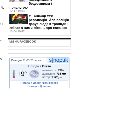
бездомними і
я,
прислугою
12-17 19:03
У Таїланді теж
революція. Але поліція
еня
дарує людям троянди і
співає з ними пісень про кохання
12-04 10:47
о.
МИ НА FACEBOOK
го
Погода
31.03.26, ночь
Погода в
Киеве
влажность:
79%
+9°
давление:
738 мм
ветер:
1 м/с,
Погода в Ивано-Франковске
Погода в Донецке