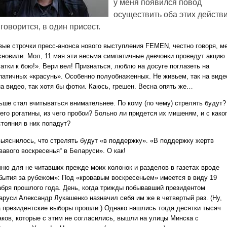
у меня появился повод
осуществить оба этих действи
 говорится, в один присест.
вые строчки пресс-анонса нового выступления FEMEN, честно говоря, м
хновили. Мол, 11 мая эти весьма симпатичные девчонки проведут акцию
атки к бою!». Вери вел! Признаться, люблю на досуге поглазеть на
патичных «красунь». Особенно полуобнаженных. Не живьем, так на виде
на видео, так хотя бы фотки. Каюсь, грешен. Весна опять же…
ьше стал вчитываться внимательнее. По кому (по чему) стрелять будут?
его рогатины, из чего пробои? Больно ли придется их мишеням, и с како
стояния в них попадут?
выяснилось, что стрелять будут «в поддержку». «В поддержку жертв
вавого воскресенья“ в Беларуси». О как!
чню для не читавших прежде моих колонок и разделов в газетах вроде
бытия за рубежом»: Под «кровавым воскресеньем» имеется в виду 19
абря прошлого года. День, когда трижды побывавший президентом
аруси Александр Лукашенко назначил себя им же в четвертый раз. (Ну,
а президентские выборы прошли.) Однако нашлись тогда десятки тысяч
аков, которые с этим не согласились, вышли на улицы Минска с