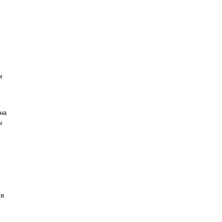
и
на
ы
ся