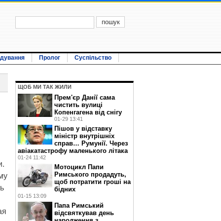
ідування
Пролог
Суспільство
ЩОБ МИ ТАК ЖИЛИ
Прем'єр Данії сама
чистить вулиці
Копенгагена від снігу
01-29 13:41
Пішов у відставку
міністр внутрішніх
справ… Румунії. Через
авіакатастрофу маленького літака
01-24 11:42
и.
Мотоцикл Папи
Римського продадуть,
му
щоб потратити гроші на
ь
бідних
01-15 13:09
Папа Римський
ая
відсвяткував день
народження з