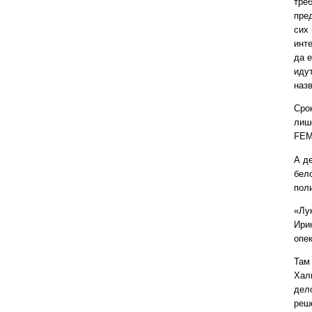
треб
пре
сих 
инт
да 
иду
наз
Сро
лиш
FE
А д
бел
пол
«Лу
Ири
опе
Там
Хал
дел
реш