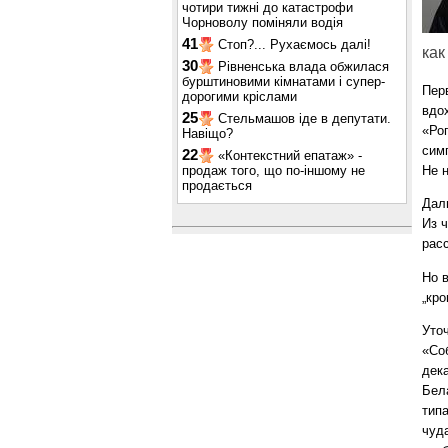
чотири тижні до катастрофи
Чорноволу поміняли водія
41
Стоп?... Рухаємось далі!
как
30
Рівненська влада обжилася
бурштиновими кімнатами і супер-
Пер
дорогими кріслами
вдо
25
Стельмашов іде в депутати.
«Рог
Навіщо?
сим
22
«Контекстний епатаж» -
продаж того, що по-іншому не
Не 
продається
Дал
Из ч
рас
Но 
„кро
Уто
«Со
дек
Бел
тип
чуд