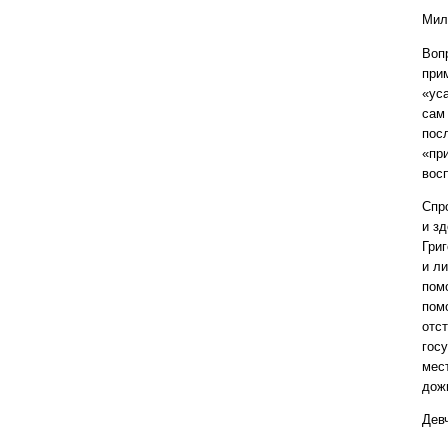
Мил
Воп
при
«ус
сам
пос
«пр
вос
Спр
и з
Григ
и л
пом
пом
отс
гос
мес
дож
Дев