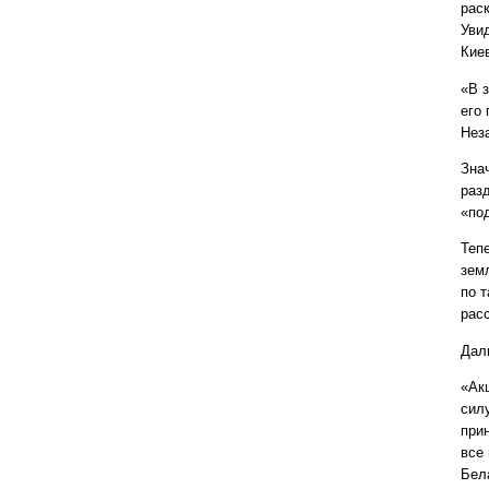
рас
Увид
Кие
«В 
его 
Нез
Знач
раз
«по
Теп
зем
по 
рас
Дал
«Ак
сил
при
все
Бел