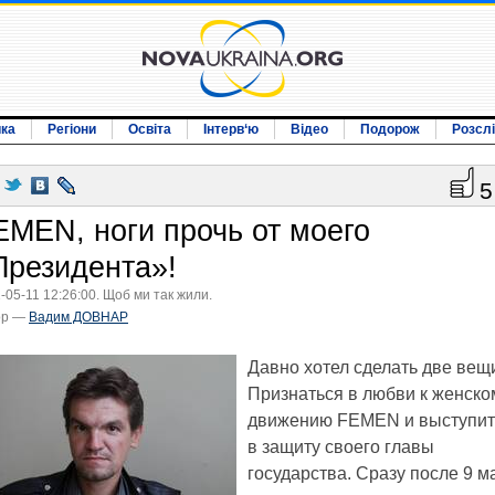
ика
Регіони
Освіта
Інтерв‘ю
Відео
Подорож
Розсл
5
EMEN, ноги прочь от моего
Президента»!
-05-11 12:26:00. Щоб ми так жили.
ор —
Вадим ДОВНАР
Давно хотел сделать две вещ
Признаться в любви к женско
движению FEMEN и выступит
в защиту своего главы
государства. Сразу после 9 м