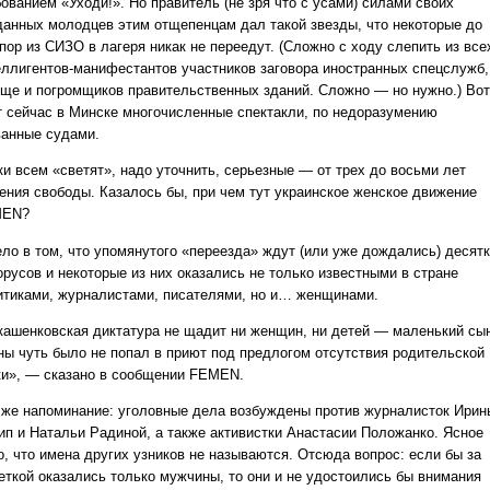
ованием «Уходи!». Но правитель (не зря что с усами) силами своих
данных молодцев этим отщепенцам дал такой звезды, что некоторые до
пор из СИЗО в лагеря никак не переедут. (Сложно с ходу слепить из все
еллигентов-манифестантов участников заговора иностранных спецслужб,
еще и погромщиков правительственных зданий. Сложно — но нужно.) Вот
т сейчас в Минске многочисленные спектакли, по недоразумению
ванные судами.
ки всем «светят», надо уточнить, серьезные — от трех до восьми лет
ения свободы. Казалось бы, при чем тут украинское женское движение
MEN?
ело в том, что упомянутого «переезда» ждут (или уже дождались) десят
орусов и некоторые из них оказались не только известными в стране
итиками, журналистами, писателями, но и… женщинами.
кашенковская диктатура не щадит ни женщин, ни детей — маленький сы
ны чуть было не попал в приют под предлогом отсутствия родительской
ки», — сказано в сообщении FEMEN.
 же напоминание: уголовные дела возбуждены против журналисток Ирин
ип и Натальи Радиной, а также активистки Анастасии Положанко. Ясное
о, что имена других узников не называются. Отсюда вопрос: если бы за
еткой оказались только мужчины, то они и не удостоились бы внимания