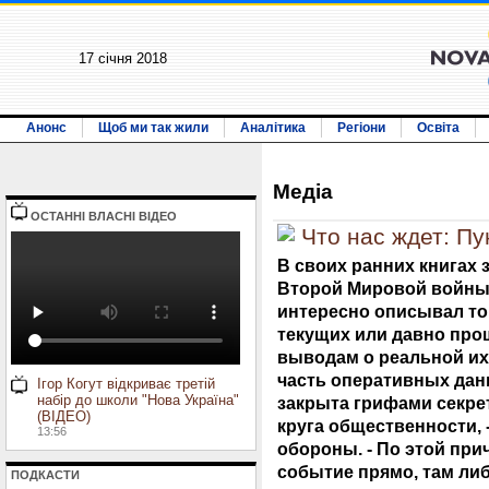
17 січня 2018
Анонс
Щоб ми так жили
Аналітика
Регіони
Освіта
Медiа
ОСТАННI ВЛАСНI ВIДЕО
Что нас ждет: Пу
В своих ранних книгах 
Второй Мировой войны
интересно описывал то
текущих или давно про
выводам о реальной их 
часть оперативных да
Ігор Когут відкриває третій
набір до школи "Нова Україна"
закрыта грифами секре
(ВІДЕО)
круга общественности, -
13:56
обороны. - По этой при
событие прямо, там либ
ПОДКАСТИ