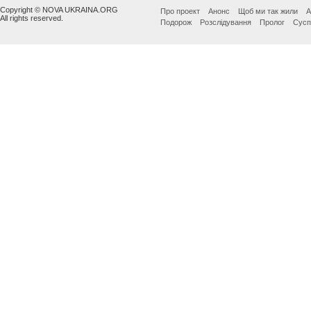
Copyright © NOVA UKRAINA.ORG
Про проект
Анонс
Щоб ми так жили
А
All rights reserved.
Подорож
Розслідування
Пролог
Сусп