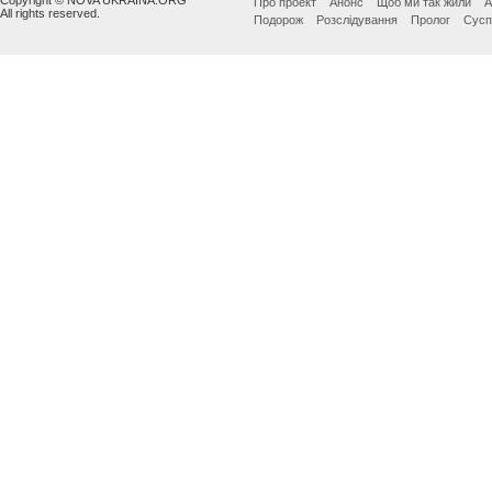
Про проект
Анонс
Щоб ми так жили
А
All rights reserved.
Подорож
Розслідування
Пролог
Сусп