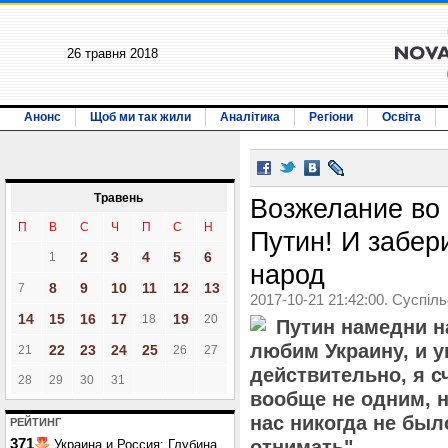
26 травня 2018
Анонс
Щоб ми так жили
Аналітика
Регіони
Освіта
Травень
Возжелание во б
П
В
С
Ч
П
С
Н
Путин! И забер
2
3
4
5
6
1
народ
8
9
10
11
12
13
7
2017-10-21 21:42:00. Суспіл
14
15
16
17
19
18
20
Путин намедни н
любим Украину, и у
22
23
24
25
21
26
27
действительно, я с
28
29
30
31
вообще не одним, н
нас никогда не было
РЕЙТИНГ
371
отнимать".
Украина и Россия: Глубина