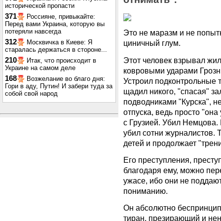
исторической пропасти
371
Россияне, привыкайте:
Перед вами Украина, которую вы
потеряли навсегда
Это не маразм и не попыт
312
Москвичка в Киеве: Я
циничный глум.
старалась держаться в стороне...
Этот человек взрывал жи
210
Итак, что происходит в
Украине на самом деле
ковровыми ударами Грозны
168
Возжелание во благо дня:
Устроил подконтрольные т
Гори в аду, Путин! И забери туда за
щадил никого, "спасая" з
собой свой народ
подводниками "Курска", н
отпуска, ведь просто "он
с Грузией. Убил Немцова
убил сотни журналистов. 
детей и продолжает "трен
Его преступления, престу
благодаря ему, можно пере
ужасе, ибо они не поддаю
пониманию.
Он абсолютно беспринцип
тиран, презирающий и не