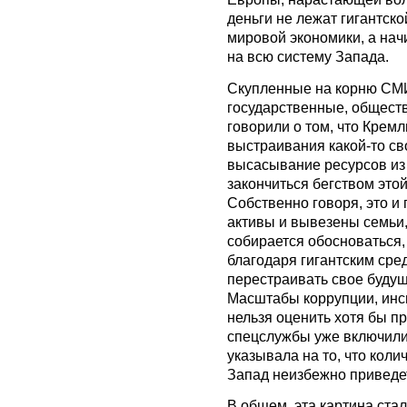
деньги не лежат гигантско
мировой экономики, а нач
на всю систему Запада.
Скупленные на корню СМИ
государственные, общест
говорили о том, что Кремл
выстраивания какой-то св
высасывание ресурсов из 
закончиться бегством это
Собственно говоря, это и
активы и вывезены семьи, 
собирается обосноваться,
благодаря гигантским сред
перестраивать свое будущ
Масштабы коррупции, инс
нельзя оценить хотя бы пр
спецслужбы уже включили 
указывала на то, что кол
Запад неизбежно приведет
В общем, эта картина стал