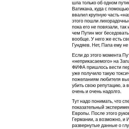
шла только об одном пути
Ватикана, куда с помощью
ввалил крупную часть «н
этого пошли лихорадочные
пока его не повязали, так
чем Путин мог беседовать
вообще. У него же есть св
Гундяев. Нет, Папа ему не
Если до этого момента Пу
«неприкасаемого» на Запа
ФИФА пришлось вести пер
уже получило такую токсич
пожеланиям любителя выс
убить свою репутацию, а в
очень и очень надолго.
Тут надо понимать, что 
показательный эксперимен
Европы. После этого руко
Германии, а возможно, и 
развернутые данные о гл