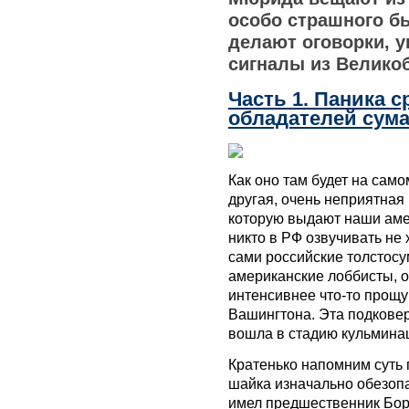
особо страшного бы
делают оговорки, 
сигналы из Велико
Часть 1. Паника 
обладателей сум
Как оно там будет на само
другая, очень неприятная
которую выдают наши амер
никто в РФ озвучивать не 
сами российские толстосу
американские лоббисты, 
интенсивнее что-то прощ
Вашингтона. Эта подковер
вошла в стадию кульмина
Кратенько напомним суть 
шайка изначально обезопа
имел предшественник Бор