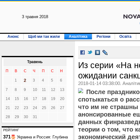
3 травня 2018
Анонс
Щоб ми так жили
Аналітика
Регіони
Освіта
Травень
Из серии «На н
П
В
С
Ч
П
С
Н
ожидании санк
2
1
3
4
5
6
2018-01-14 03:38:00. Аналіти
7
8
9
10
11
12
13
После празднико
спотыкаться о расс
14
15
16
17
18
19
20
что им не страшны
21
22
23
24
25
26
27
анонсированные ещ
28
29
30
31
данных финразвед
теории о том, что 
РЕЙТИНГ
экономический дея
371
Украина и Россия: Глубина