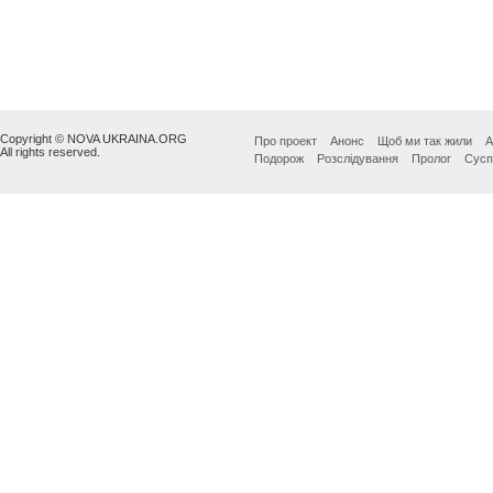
Copyright © NOVA UKRAINA.ORG
Про проект
Анонс
Щоб ми так жили
А
All rights reserved.
Подорож
Розслідування
Пролог
Сусп