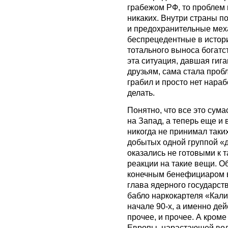
грабежом РФ, то проблем 
никаких. Внутри страны 
и предохранительные мех
беспрецедентные в истор
тотального выноса богатст
эта ситуация, давшая гига
друзьям, сама стала пробл
грабил и просто нет нара
делать.
Понятно, что все это су
на Запад, а теперь еще и в
никогда не принимал таки
добытых одной группой «
оказались не готовыми к т
реакции на такие вещи. О
конечным бенефициаром в
глава ядерного государств
бабло наркокартеля «Кали
начале 90-х, а именно де
прочее, и прочее. А кром
Европы, нарастающей волн