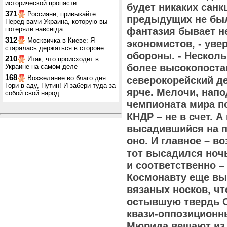
исторической пропасти
будет никаких санкц
371
Россияне, привыкайте:
предыдущих не было
Перед вами Украина, которую вы
потеряли навсегда
фантазия бывает н
312
Москвичка в Киеве: Я
экономистов, - увер
старалась держаться в стороне...
обороны. - Несколь
210
Итак, что происходит в
более высокопоста
Украине на самом деле
168
Возжелание во благо дня:
северокорейский де
Гори в аду, Путин! И забери туда за
ярче. Мелочи, нап
собой свой народ
чемпионата мира п
КНДР – не в счет. А
высадившийся на п
оно. И главное – во
тот высадился ноч
и соответственно 
Космонавту еще вы
вязаных носков, чт
остывшую твердь С
квази-оппозиционн
Мюрида вещают из 