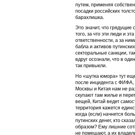
путем, применяя собствен
посадки российских толст
барахлишка.
Это значит, что грядущие
того, за что эти люди и эт
ответственности, а за ни
бабла и активов путинских
секторальные санкции, та
вдруг осознали, что в оди
так привыкли.
Но «шутка юмора» тут ещ
после инцидента с ФИФА, 
Москвы и Китая нам не ра
скупают там жилье и пере
вещей, Китай ведет самос
территория кажется еди
когда (если) начнется бо
путинских денег, кто сказ
образом? Ему лишние сот
не помешают, а их владел