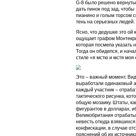
G-8 было решено вернутьс
дать пинок под зад, чтобы
пианино и голым торсом с
тень на серьезных людей.
Ясно, что дедушке это ой 
ощущает графом Монтекрис
которая посмела указать н
Тогда он обиделся, и нача
стиле «я мстю и мстя моя
Это – важный момент. Вид
выработали одинаковый а
каждый участник – отраба
тактического рисунка, ко
общую мозаику. Штаты, ка
фигурантов в долларах, и
Великобритания отрабаты
невесть откуда взявшихся
конфискации, в случае от
пояснений об их источник