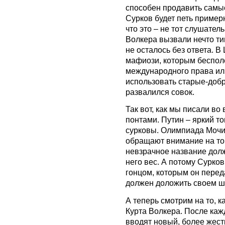
способен продавить самые
Сурков будет петь примерн
что это – не тот слушател
Волкера вызвали нечто ти
не осталось без ответа. В
мафиози, которым бесполе
международного права ил
использовать старые-добр
развалился совок.
Так вот, как мы писали во
понтами. Путин – яркий т
сурковы. Олимпиада Мочи-
обращают внимание на то, 
невзрачное название долж
него вес. А потому Сурков
гонцом, которым он перед
должен доложить своем ш
А теперь смотрим на то, к
Курта Волкера. После каж
вводят новый, более жест