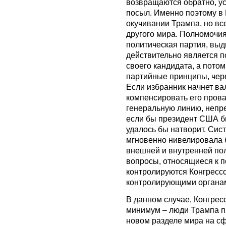
возвращаются обратно, у
посыл. Именно поэтому в
окучивании Трампа, но все
другого мира. Полномочия
политическая партия, выд
действительно является п
своего кандидата, а потом
партийные принципы, чер
Если избранник начнет вал
компенсировать его прова
генеральную линию, непре
если бы президент США б
удалось бы натворит. Сис
мгновенно нивелировала 
внешней и внутренней по
вопросы, относящиеся к 
контролируются Конгрессо
контролирующими органа
В данном случае, Конгресс
минимум – люди Трампа п
новом разделе мира на сф