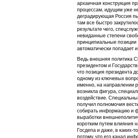
архаичная конструкция п
процессам, идущим уже не
деградирующая Россия пы
там все быстро закрутило
результате чего, спецслу
невиданные степени своб
принципиальные позиции 
автоматически попадает и
Ведь внешняя политика С
президентом и Государст
что позиция президента д
одному из ключевых вопро
именно, на направлении р
возникла фигура, специа
воздействие. Специальны
получил полномочия вести
собирать информацию и ф
выработки внешнеполитич
коротким путем влияния на
Госдепа и даже, в каких-
потому, что его канал ин