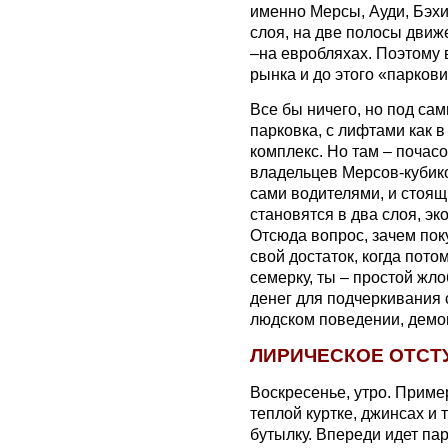
именно Мерсы, Ауди, Бэхи
слоя, на две полосы движ
–на евробляхах. Поэтому в
рынка и до этого «парко
Все бы ничего, но под са
парковка, с лифтами как в
комплекс. Но там – почасов
владельцев Мерсов-кубиков
сами водителями, и стоящ
становятся в два слоя, эк
Отсюда вопрос, зачем пок
свой достаток, когда пото
семерку, ты – простой жл
денег для подчеркивания 
людском поведении, демо
ЛИРИЧЕСКОЕ ОТСТ
Воскресенье, утро. Пример
теплой куртке, джинсах и 
бутылку. Впереди идет пар