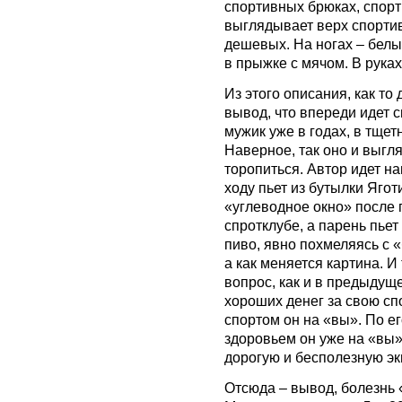
спортивных брюках, спорт
выглядывает верх спортив
дешевых. На ногах – белы
в прыжке с мячом. В руках
Из этого описания, как т
вывод, что впереди идет с
мужик уже в годах, в тщет
Наверное, так оно и выгля
торопиться. Автор идет н
ходу пьет из бутылки Ягот
«углеводное окно» после 
спротклубе, а парень пье
пиво, явно похмеляясь с «
а как меняется картина. И
вопрос, как и в предыдущ
хороших денег за свою сп
спортом он на «вы». По ег
здоровьем он уже на «вы».
дорогую и бесполезную э
Отсюда – вывод, болезнь 