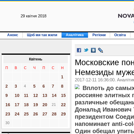
29 квiтня 2018
Анонс
Щоб ми так жили
Аналітика
Регіони
Освіта
Квiтень
Московские пон
П
В
С
Ч
П
С
Н
Немезиды муже
1
2017-12-11 16:36:00. Аналіти
2
3
5
6
7
8
4
Вплоть до самы
россияне элитных 
9
10
11
12
13
14
15
различные обещания
16
17
18
19
20
22
21
Дональд Иванович 
23
24
25
26
27
28
29
президентом Соеди
напоминает anti-co
30
Один обещал упить