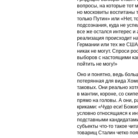
вопросы, на которые тот м
но московиты воспитаны т
только Путин» или «Нет, т
подсознания, куда не усп
все же остался интерес и 
реализация происходит на
Германии или тех же США,
никак не могут. Спроси ро
выборов с настоящими кан
пойтить не могу!»
Оно и понятно, ведь боль
потерянная для вида Хомо
таковых. Они реально хотя
в мантии, короне, со ски
прямо на головы. А они, р
криками: «Чудо еси! Божия
условно относящаяся к ин
подставными кандидатами 
субъекты что-то такое чита
товарищ Сталин четко по