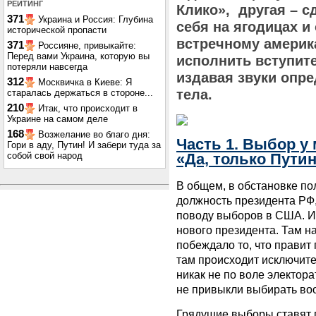
РЕЙТИНГ
Клико», другая – с
371
Украина и Россия: Глубина
себя на ягодицах и
исторической пропасти
встречному америка
371
Россияне, привыкайте:
Перед вами Украина, которую вы
исполнить вступит
потеряли навсегда
издавая звуки опр
312
Москвичка в Киеве: Я
тела.
старалась держаться в стороне...
210
Итак, что происходит в
Украине на самом деле
168
Возжелание во благо дня:
Часть 1. Выбор у
Гори в аду, Путин! И забери туда за
собой свой народ
«Да, только Путин
В общем, в обстановке по
должность президента РФ
поводу выборов в США. И т
нового президента. Там на
побеждало то, что правит
там происходит исключите
никак не по воле электора
не привыкли выбирать воо
Грядущие выборы ставят 