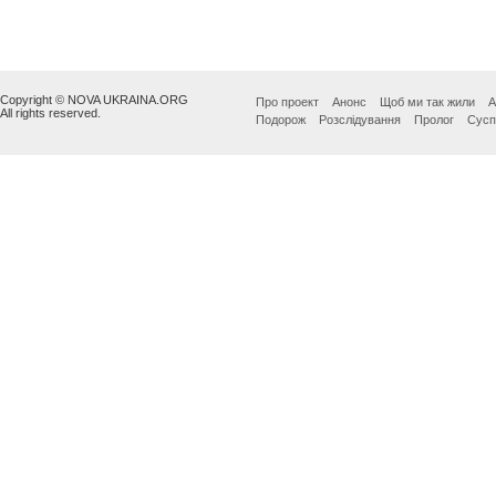
Copyright © NOVA UKRAINA.ORG
Про проект
Анонс
Щоб ми так жили
А
All rights reserved.
Подорож
Розслідування
Пролог
Сусп