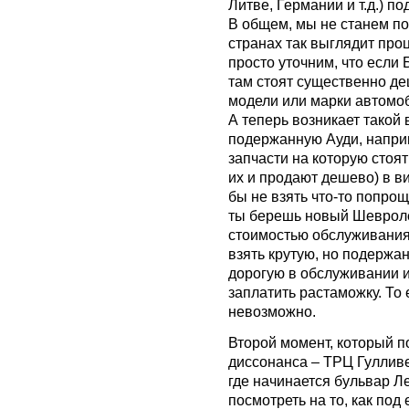
Литве, Германии и т.д.) п
В общем, мы не станем пог
странах так выглядит про
просто уточним, что если
там стоят существенно д
модели или марки автомоб
А теперь возникает такой 
подержанную Ауди, наприм
запчасти на которую стоя
их и продают дешево) в в
бы не взять что-то попрощ
ты берешь новый Шевролет
стоимостью обслуживания, 
взять крутую, но подержа
дорогую в обслуживании и
заплатить растаможку. То 
невозможно.
Второй момент, который п
диссонанса – ТРЦ Гуллив
где начинается бульвар Л
посмотреть на то, как под