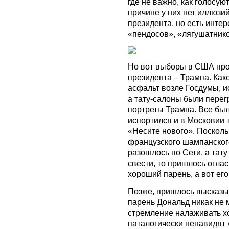
где не важно, как голосуют
причине у них нет иллюзи
президента, но есть интере
«пендосов», «лягушатнико
Но вот выборы в США про
президента – Трампа. Ка
асфальт возле Госдумы, 
а тату-салоны были пере
портреты Трампа. Все был
испортился и в Московии 
«Несите нового». Поскол
французского шампанского
разошлось по Сети, а тату
свести, то пришлось оглас
хороший парень, а вот его
Позже, пришлось высказы
парень Дональд никак не 
стремление налаживать х
паталогически ненавидят