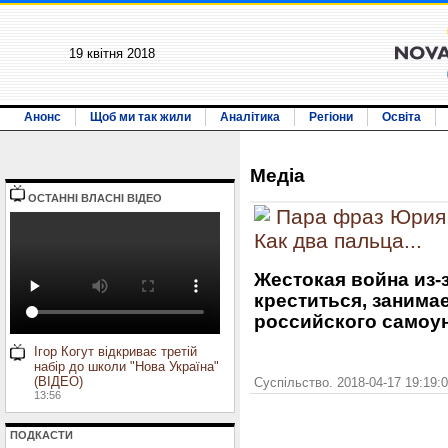
19 квiтня 2018
Анонс
Щоб ми так жили
Аналітика
Регіони
Освіта
Медiа
ОСТАННI ВЛАСНI ВIДЕО
Пара фраз Юрия 
Как два пальца...
Жестокая война из-
креститься, занима
российского самоу
Ігор Когут відкриває третій
набір до школи "Нова Україна"
(ВІДЕО)
Суспільство. 2018-04-17 19:19:
13:56
ПОДКАСТИ