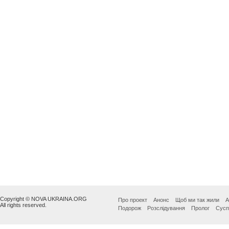
Copyright © NOVA UKRAINA.ORG
Про проект
Анонс
Щоб ми так жили
А
All rights reserved.
Подорож
Розслідування
Пролог
Сусп