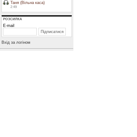
Таня (Вільна каса)
2:49
РОЗСИЛКА
E-mail
Вхiд за логiном