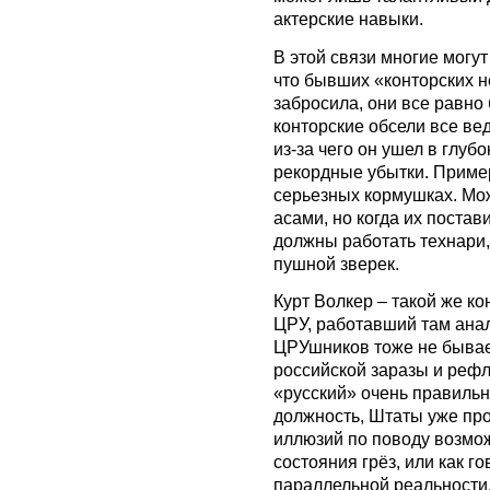
актерские навыки.
В этой связи многие могу
что бывших «конторских н
забросила, они все равно 
конторские обсели все ве
из-за чего он ушел в глуб
рекордные убытки. Пример
серьезных кормушках. Мож
асами, но когда их постав
должны работать технари,
пушной зверек.
Курт Волкер – такой же ко
ЦРУ, работавший там анал
ЦРУшников тоже не бывает
российской заразы и рефл
«русский» очень правильн
должность, Штаты уже про
иллюзий по поводу возмож
состояния грёз, или как г
параллельной реальности, 