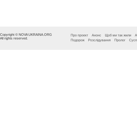
Copyright © NOVA UKRAINA.ORG
Про проект
Анонс
Щоб ми так жили
А
All rights reserved.
Подорож
Розслідування
Пролог
Сусп