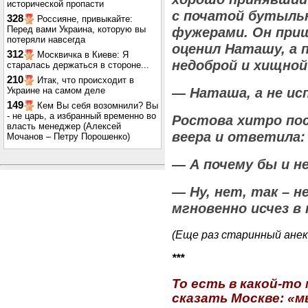
исторической пропасти
с початой бутылью
328
Россияне, привыкайте:
Перед вами Украина, которую вы
фужерами. Он прищ
потеряли навсегда
оценил Наташу, а
312
Москвичка в Киеве: Я
недоброй и хищной
старалась держаться в стороне...
210
Итак, что происходит в
Украине на самом деле
— Наташа, а не ис
149
Кем Вы себя возомнили? Вы
- не царь, а избранный временно во
Ростова хитро пос
власть менеджер (Алексей
веера и ответила:
Мочанов – Петру Порошенко)
— А почему бы и н
— Ну, нет, так – н
мгновенно исчез в
(Еще раз старинный ане
***
То есть в какой-т
сказать Москве: «м