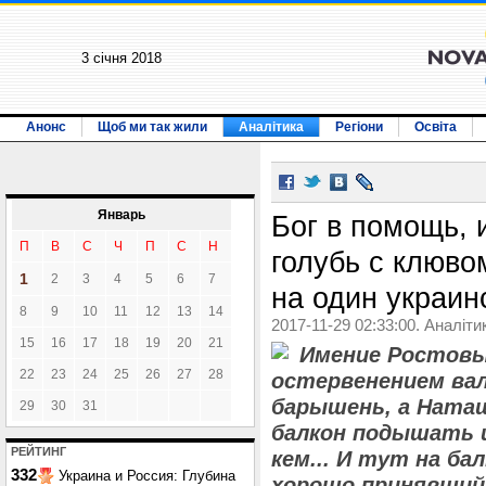
3 січня 2018
Анонс
Щоб ми так жили
Аналітика
Регіони
Освіта
Январь
Бог в помощь, 
П
В
С
Ч
П
С
Н
голубь с клюво
1
2
3
4
5
6
7
на один украин
8
9
10
11
12
13
14
2017-11-29 02:33:00. Аналіти
15
16
17
18
19
20
21
Имение Ростовых
22
23
24
25
26
27
28
остервенением ва
барышень, а Ната
29
30
31
балкон подышать 
РЕЙТИНГ
кем... И тут на ба
332
Украина и Россия: Глубина
хорошо принявший 