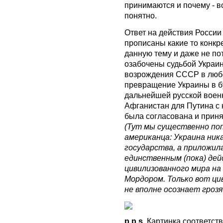
принимаются и почему - в
понятно.
Ответ на действия России
прописаны какие то конкре
данную тему и даже не пот
озабочены судьбой Украин
возрождения СССР в любой
превращение Украины в бу
дальнейшей русской военн
Афганистан для Путина с к
была согласована и приня
(Тут мы существенно по
американца: Украина ника
государства, а приложил
единственным (пока) де
цивилизованного мира на
Мордором. Только вот цив
не вполне осознает гроз
p.p.s.
Картинка соответству