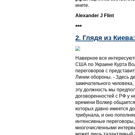
инете.
Alexander J Flint
***
2. Глядя из Киева
Наверное все интересуют
США по Украине Курта Вол
переговоров с представит
Линии обороны. - Здесь д
замечательного человека,
эту должность мы предпол
договоренностей с РФ у не
времени Волкер общается
которых давно имеется д
трибунала, и оно пополняе
интенсивные переговоры
многочисленными интервью,
может лишь талантливый 