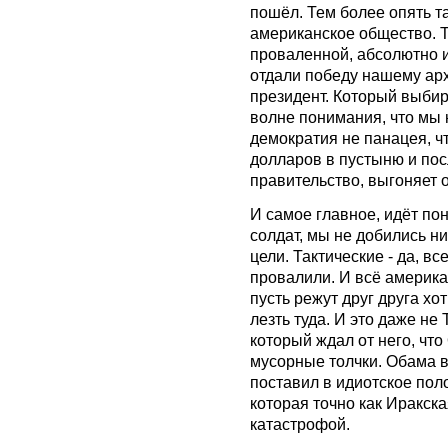
пошёл. Тем более опять та
американское общество. То
проваленной, абсолютно и
отдали победу нашему арх
президент. Который выбир
волне понимания, что мы 
демократия не панацея, 
долларов в пустыню и посл
правительство, выгоняет о
И самое главное, идёт по
солдат, мы не добились н
цели. Тактические - да, в
провалили. И всё америка
пусть режут друг друга хо
лезть туда. И это даже не 
который ждал от него, что
мусорные толчки. Обама в 
поставил в идиотское пол
которая точно как Иракск
катастрофой.