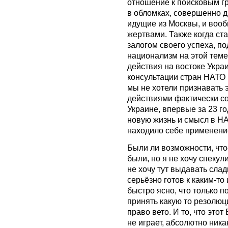
отношение к поисковым г
в обломках, совершенно д
идущие из Москвы, и вооб
жертвами. Также когда ст
залогом своего успеха, п
национализм на этой тем
действия на востоке Укра
консультации стран НАТО 
мы не хотели признавать 
действиями фактически со
Украине, впервые за 23 го
новую жизнь и смысл в НАТ
находило себе применени
Были ли возможности, что
были, но я не хочу спекул
не хочу тут выдавать слад
серьёзно готов к каким-т
быстро ясно, что только 
принять какую то резолю
право вето. И то, что это
не играет, абсолютно ника