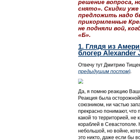
решение вопроса, н
снято». Скидки уже
предложить надо б
прикормленные Кре
не подняли вой, ко
«Б».
1. Глядя из Амер
блогер Alexander 
Отвечу тут Дмитрию Тище
предыдущим постом)
.
Да, я помню реакцию Ваши
Реакция была осторожной,
союзником, ни частью зап
прекрасно понимают, что 
какой то территорией, не
кораблей в Севастополе. 
небольшой, но войне, кот
это никто, даже если бы в