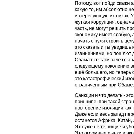
Потому, вот пойди скажи 
какую то, им абсолютно не
интересующую их никак, Ук
жуткая коррупция, одна ч
часть, не могут решить п
экономику имеет слабую, а
начать с нуля строить цел
это сказать и ты увидишь 
извинениями, но пошлют д
Обама всё таки залез с а
следующему поколению в
ещё большего, но теперь с
это катастрофический изо
ограниченным при Обаме.
Санкции и что делать - эт
принципе, при такой стран
повторение изоляции как 
Даже если весь запад пер
останется Африка, Китай,
Это уже не те нищие и убо
Это огромные рынки и эко