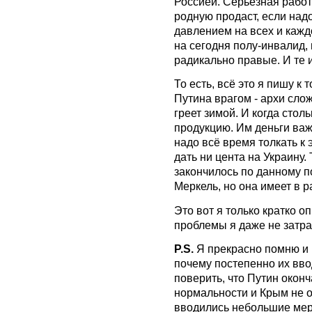
Россией. Серьёзная работ
родную продаст, если над
давлением на всех и кажд
на сегодня полу-инвалид,
радикально правые. И те и
То есть, всё это я пишу к 
Путина врагом - архи слож
греет зимой. И когда стол
продукцию. Им деньги важ
надо всё время толкать к 
дать ни цента на Украину.
закончилось по данному п
Меркель, но она имеет в 
Это вот я только кратко 
проблемы я даже не затра
P.S.
Я прекрасно помню и 
почему постепенно их вво
поверить, что Путин оконч
нормальности и Крым не от
вводились небольшие меры