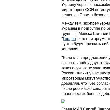
Украину через Генассамб
миротворцы ООН не могут
решению Совета безопасн
Между тем, экс-премьер-м
Украины в подгруппе по б
группы в Минске Евгений
"
Гордон
", что при аргуме
нужно будет признать либ
конфликт.
"Если мы в предложении у
означать войну двух госуд
таких случаях не участву
России, значит у нас внут
миротворцы могут участво
добавляя, что "без согла
числе российско-сепарати
практических боевых дейс
Глава МИД Сергей Лавров 