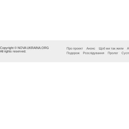
Copyright © NOVA UKRAINA.ORG
Про проект
Анонс
Щоб ми так жили
А
All rights reserved.
Подорож
Розслідування
Пролог
Сусп