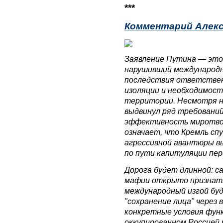
***
Комментарий Алекс
Заявление Путина — это 
нарушивший международн
последствия ответствен
изоляции и необходимос
территории. Несмотря н
выдвинул ряд требований
эффективность миротвор
означает, что Кремль сп
агрессивной авантюры в
по пути капитуляции пер
Дорога будет длинной: с
мафии открыто признать
международный изгой бу
"сохранение лица" через 
конкретные условия фун
оккупированном Россией 