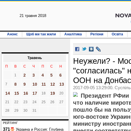
21 травня 2018
Анонс
Щоб ми так жили
Аналітика
Регіони
Освіта
Травень
Неужели? - Мо
П
В
С
Ч
П
С
Н
"согласилась" 
2
3
4
5
6
1
ООН на Донбас
8
9
10
11
12
13
7
2017-09-05 13:29:00. Суспіл
14
15
16
17
19
18
20
Президент РФии 
что наличие мирот
21
22
23
24
25
26
27
пошло бы на польз
28
29
30
31
юго-востоке Украин
министру иностран
РЕЙТИНГ
371
Украина и Россия: Глубина
внести соответств