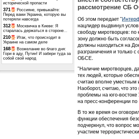
исторической пропасти
рассмотрение СБ О
371
Россияне, привыкайте:
Перед вами Украина, которую вы
Об этом передает "
Интер
потеряли навсегда
нацлидер выдвинул услов
312
Москвичка в Киеве: Я
старалась держаться в стороне...
свободу миротворцев: по 
210
Итак, что происходит в
зону должно быть согласо
Украине на самом деле
должны находиться на До
168
Возжелание во благо дня:
разграничения и только 
Гори в аду, Путин! И забери туда за
ОБСЕ.
собой свой народ
"Наличие миротворцев, да
тех людей, которые обес
считаю вполне уместным и
Наоборот, считаю, что эт
проблемы на юго-востоке 
на пресс-конференции по
В то же время он оговорил
функции обеспечения без
подчеркнул, что вопрос м
участием террористически