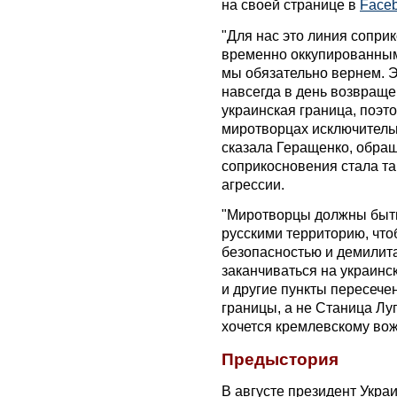
на своей странице в
Face
"Для нас это линия сопри
временно оккупированны
мы обязательно вернем. Э
навсегда в день возвраще
украинская граница, поэто
миротворцах исключитель
сказала Геращенко, обращ
соприкосновения стала та
агрессии.
"Миротворцы должны быть
русскими территорию, что
безопасностью и демилит
заканчиваться на украинс
и другие пункты пересече
границы, а не Станица Луг
хочется кремлевскому вож
Предыстория
В августе президент Укра