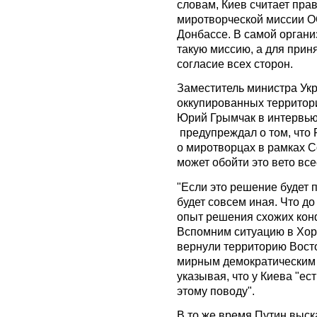
словам, Киев считает пра
миротворческой миссии О
Донбассе. В самой органи
такую миссию, а для при
согласие всех сторон.
Заместитель министра Ук
оккупированных территор
Юрий Грымчак в интервью
предупреждал о том, что
о миротворцах в рамках 
может обойти это вето вс
"Если это решение будет 
будет совсем иная. Что д
опыт решения схожих кон
Вспомним ситуацию в Хор
вернули территорию Вост
мирным демократическим 
указывая, что у Киева "е
этому поводу".
В то же время Путин выск