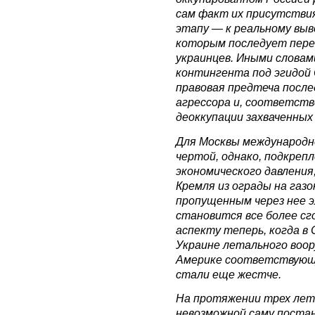
сам факт их присутстви
этапу — к реальному выво
которым последует пере
украинцев. Иными словам
контингента под эгидой
правовая предтеча посл
агрессора и, соответств
деоккупации захваченных 
Для Москвы международно
чертой, однако, подкрепл
экономического давления
Кремля из ограды на газо
пропущенным через нее 
становится все более сг
аспекту теперь, когда в 
Украине летального воор
Америке соответствующег
стали еще жестче.
На протяжении трех лет
невозможной саму поста