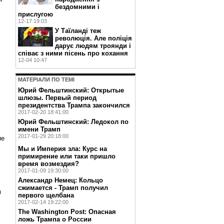
бездомними і
прислугою
12-17 19:03
У Таїланді теж
революція. Але поліція
дарує людям троянди і
співає з ними пісень про кохання
12-04 10:47
МАТЕРIАЛИ ПО ТЕМI
Юрий Фельштинский: Открытые
шлюзы. Первый период
президентства Трампа закончился
2017-02-20 18:41:00
Юрий Фельштинский: Ледокол по
имени Трамп
2017-01-29 20:18:00
ие
Мы и Империя зла: Курс на
примирение или таки пришло
время возмездия?
2017-01-09 19:30:00
Александр Немец: Кольцо
сжимается - Трамп получил
м
первого щелбана
2017-02-14 19:22:00
The Washington Post: Опасная
ложь Трампа о России