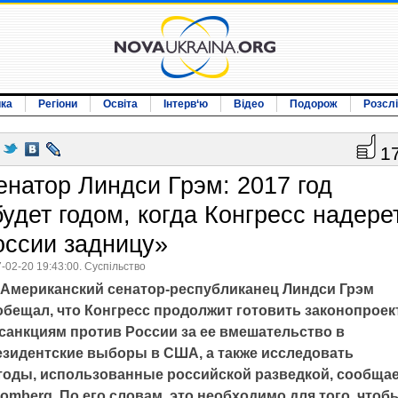
ика
Регіони
Освіта
Інтерв‘ю
Відео
Подорож
Розсл
1
енатор Линдси Грэм: 2017 год
будет годом, когда Конгресс надере
оссии задницу»
-02-20 19:43:00. Суспільство
Американский сенатор-республиканец Линдси Грэм
обещал, что Конгресс продолжит готовить законопроек
 санкциям против России за ее вмешательство в
езидентские выборы в США, а также исследовать
тоды, использованные российской разведкой, сообща
omberg. По его словам, это необходимо для того, чтоб