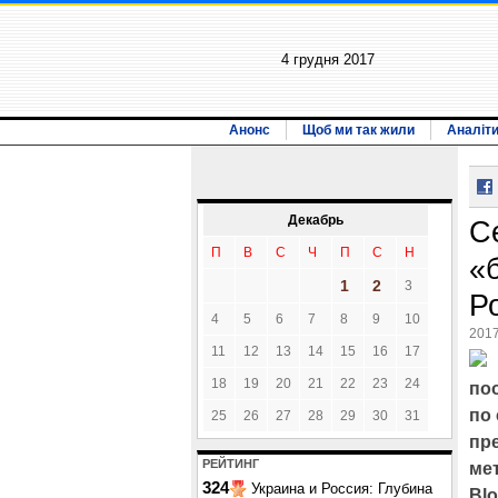
4 грудня 2017
Анонс
Щоб ми так жили
Аналіт
Декабрь
С
П
В
С
Ч
П
С
Н
«
1
2
3
Р
4
5
6
7
8
9
10
2017
11
12
13
14
15
16
17
18
19
20
21
22
23
24
по
по
25
26
27
28
29
30
31
пр
РЕЙТИНГ
ме
324
Украина и Россия: Глубина
Blo