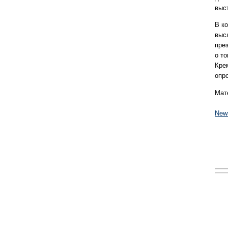
выс
В к
выс
пре
о т
Кре
опр
Мат
New