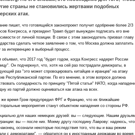
угие страны не становились жертвами подобных
ерских атак.
ание пишет, что готовящийся законопроект получит одобрение более 2/3
осов Конгресса, и президент Трамп будет вынужден подписать его вне
исимости от личной позиции. В связи с этим законодатель призвал главу
ударства сделать четкое заявление о том, что Москва должна заплатить
у за интервенцию в выборный процесс.
 объявил, что 2017 год "будет годом, когда Конгресс надерет России
ицу". Он подчеркнул, что, хотя на сей раз пострадали демократы, в
дующий раз "это может спровоцировать китайцев и иранцев" на атаку
тив Республиканской партии. По его мнению, в этом вопросе должна
ствовать солидарность по принципу "Пятой статьи" НАТО, когда нападен
дну из партий должно оцениваться как атака на всех.
о же время Грэм предупредил ФРГ и Францию, что их ближайшие
кторальные мероприятия станут объектном нападения со стороны РФ.
ециально для наших немецких друзей: вы — следующие. Нашим друзья
Франции: вы — после них. Моему другу господину Лаврову: надеюсь, что
 наконец, осознали некоторые последствия того, что вы и ваш режим
али с демократами", — обратился он к иностранным державам во время