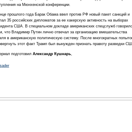
тупления на Мюнхенской конференции.
онце прошлого года Барак Обама ввел против РФ новый пакет санкций и
лал 35 российских дипломатов за ее хакерскую активность на выборах
зидента США. В специальном докладе американских спецслужб говорил
ом, что Владимир Путин лично отвечал за организацию вмешательства
мля в американскую политическую систему. После многократных попыто
овергнуть этот факт Трамп был вынужден признать правоту разведки СШ
ериал подготовил
Александр Кушнарь
,
sader