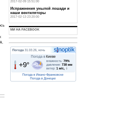
2017-02-09 15:51:00
Испражнения унылой лошади и
наши вентиляторы
2017-02-13 23:20:00
ось
МИ НА FACEBOOK
к
А.
Погода
31.03.26, ночь
Погода в
Киеве
влажность:
79%
+9°
давление:
738 мм
ветер:
1 м/с,
Погода в Ивано-Франковске
Погода в Донецке