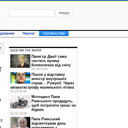
ідування
Пролог
Суспільство
7
ЩОБ МИ ТАК ЖИЛИ
Прем'єр Данії сама
чистить вулиці
Копенгагена від снігу
т
01-29 13:41
Пішов у відставку
міністр внутрішніх
справ… Румунії. Через
авіакатастрофу маленького літака
01-24 11:42
Мотоцикл Папи
т
Римського продадуть,
щоб потратити гроші на
бідних
01-15 13:09
Папа Римський
ет
відсвяткував день
ы
народження з