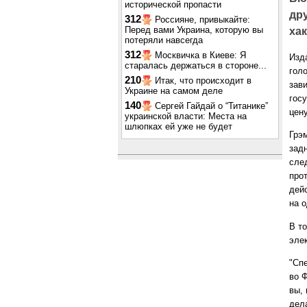
исторической пропасти
др
312
Россияне, привыкайте:
Перед вами Украина, которую вы
хак
потеряли навсегда
312
Москвичка в Киеве: Я
Изд
старалась держаться в стороне...
гол
210
Итак, что происходит в
зав
Украине на самом деле
гос
140
Сергей Гайдай о “Титанике”
цен
украинской власти: Места на
шлюпках ей уже не будет
Грэм
задн
сле
про
дей
на о
В т
эле
"Сп
во 
вы,
дел