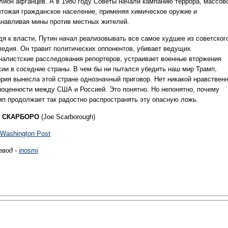
лион афганцев. А в 1980 году Советы начали кампанию террора, массов
чтожая гражданское население, применяя химическое оружие и
анавливая мины против местных жителей.
дя к власти, Путин начал реализовывать все самое худшее из советског
ледия. Он травит политических оппонентов, убивает ведущих
налистские расследования репортеров, устраивает военные вторжения
сии в соседние страны. В чем бы ни пытался убедить наш мир Трамп,
ория вынесла этой стране однозначный приговор. Нет никакой нравствен
ноценности между США и Россией. Это понятно. Но непонятно, почему
мп продолжает так радостно распространять эту опасную ложь.
 СКАРБОРО
(Joe Scarborough)
 Washington Post
евод -
inosmi