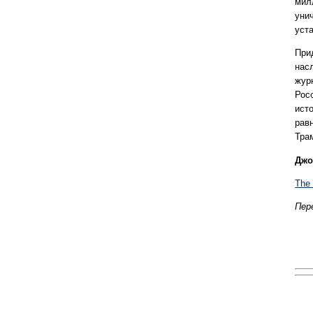
мил
уни
уст
При
нас
жур
Рос
ист
рав
Тра
Джо
The
Пер