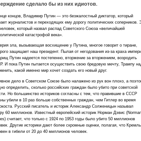
верждение сделало бы из них идиотов.
онце концов, Владимир Путин — это безжалостный диктатор, который
вает журналистов и переходящих ему дорогу политических соперников. 
 человек, который назвал распад Советского Союза «величайшей
политической катастрофой века».
ерия зла, вызывающая восхищение у Путина, многое говорит о тиране,
орого защищает наш президент. Пылая от негодования из-за краха импери
арищ Путин надеется постепенно, вторжение за вторжением, возродить
Р. И пока Путин пытается осуществить свою бредовую мечту, Трампу на
мнить, какой именно мир хочет создать его новый друг.
ивное дело в Советском Союзе было налажено из рук вон плохо, а поэт
дно определить, сколько российских граждан было убито при советской
сти. Но большинство историков согласны с тем, что правившие в СССР
аны убили в 10 раз больше собственных граждан, чем Гитлер во время
окоста. Русский писатель и историк Александр Солженицын называл
ру 60 миллионов. Известный европейский историк Норман Дэвис (Norma
es) считает, что только с 1924 по 1953 годы было убито 50 миллионов
овек. Другие историки дают более скромные оценки, полагая, что Кремль
вен в гибели от 20 до 40 миллионов человек.