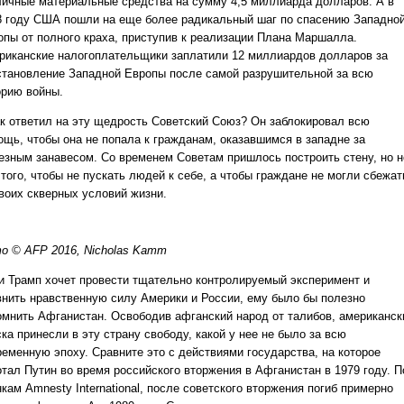
личные материальные средства на сумму 4,5 миллиарда долларов. А в
8 году США пошли на еще более радикальный шаг по спасению Западно
опы от полного краха, приступив к реализации Плана Маршалла.
риканские налогоплательщики заплатили 12 миллиардов долларов за
становление Западной Европы после самой разрушительной за всю
орию войны.
ак ответил на эту щедрость Советский Союз? Он заблокировал всю
ощь, чтобы она не попала к гражданам, оказавшимся в западне за
езным занавесом. Со временем Советам пришлось построить стену, но н
того, чтобы не пускать людей к себе, а чтобы граждане не могли сбежат
своих скверных условий жизни.
о © AFP 2016, Nicholas Kamm
и Трамп хочет провести тщательно контролируемый эксперимент и
внить нравственную силу Америки и России, ему было бы полезно
омнить Афганистан. Освободив афганский народ от талибов, американск
ка принесли в эту страну свободу, какой у нее не было за всю
ременную эпоху. Сравните это с действиями государства, на которое
отал Путин во время российского вторжения в Афганистан в 1979 году. П
кам Amnesty International, после советского вторжения погиб примерно