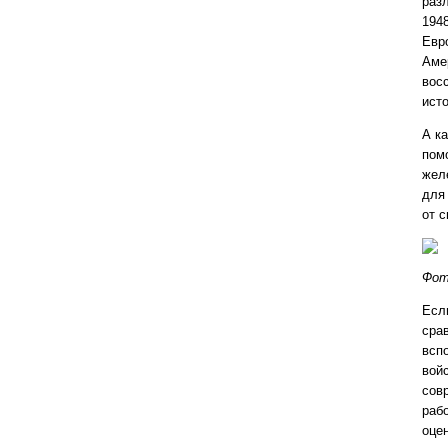
раз
194
Евр
Аме
вос
ист
А к
пом
жел
для 
от 
Фот
Есл
сра
всп
войс
сов
раб
оцен