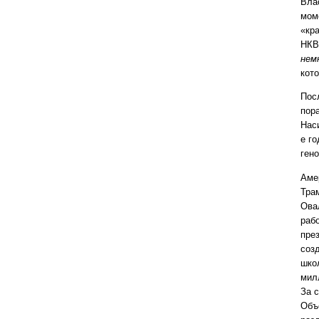
Вла
моме
«кр
НКВ
нем
кот
Пос
пор
Нас
е го
ген
Аме
Тра
Ова
раб
пре
соз
шко
мил
За 
Объ