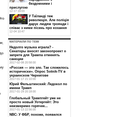
бездомними і
прислугою
12-17 19:03
У Таїланді теж
Это
революція. Але поліція
дарує людям троянди і
співає з ними пісень про кохання
12-04 10:47
МАТЕРIАЛИ ПО ТЕМI
и,
Недолго музыка играла? -
Сенаторы вносят законопроект о
до
запрете для Трампа отменять
санкции
2017-02-08 20:58:00
ому
«Россия — это зло. Так сложилось
исторически». Опрос Sotnik-TV в
украинском Чернигове
2017-01-17 21:10:00
Юрий Фельштинский: Ледокол по
имени Трамп
2017-01-29 20:18:00
n
Глобальный Трампгейт уже не
просто новый Уотергейт: Это
неизмеримо горячее...
2017-01-13 22:56:00
NBC: У ФБР, похоже, появился