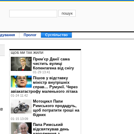
ідування
Пролог
Суспільство
ЩОБ МИ ТАК ЖИЛИ
Прем'єр Данії сама
чистить вулиці
Копенгагена від снігу
01-29 13:41
Пішов у відставку
міністр внутрішніх
справ… Румунії. Через
авіакатастрофу маленького літака
01-24 11:42
Мотоцикл Папи
Римського продадуть,
же
щоб потратити гроші на
бідних
01-15 13:09
Папа Римський
відсвяткував день
народження з