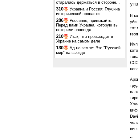
старалась держаться в стороне...
ут
310
Украина и Россия: Глубина
исторической пропасти
В к
286
Россияне, привыкайте:
уби
Перед вами Украина, которую вы
тот
потеряли навсегда
гео
210
Итак, что происходит в
Украине на самом деле
Имп
130
Ад на земле: Это "Русский
кот
мир" на выезде
тов
ССС
напо
Арх
тру
вла
тир
Хол
циф
Davi
чел
вино