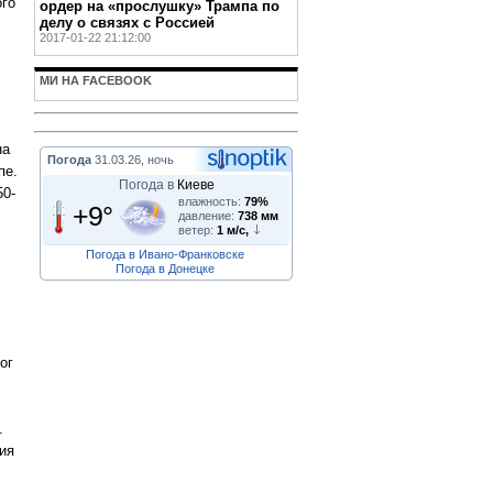
ого
ордер на «прослушку» Трампа по
делу о связях с Россией
2017-01-22 21:12:00
МИ НА FACEBOOK
на
Погода
31.03.26, ночь
пе.
Погода в
Киеве
50-
влажность:
79%
+9°
давление:
738 мм
ветер:
1 м/с,
Погода в Ивано-Франковске
Погода в Донецке
ог
.
ия