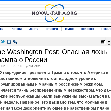
ика
Регіони
Освіта
Інтерв‘ю
Відео
Подорож
Розсл
9
he Washington Post: Опасная ложь
рампа о России
-02-09 15:51:00. Суспільство
Утверждение президента Трампа о том, что Америка в
авственном отношении стоит на одном уровне с
ррумпированным и мрачным российским режимом,
личается таким беспрецедентным невежеством, что да
бкие республиканцы были вынуждены высказаться на
й неделе. Наверное, это вызвано тем, что молчание в
вет на такое дезориентирующее в нравственном плане