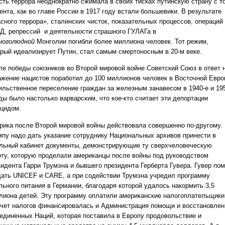
сть террора неоднократно сжимала в своих тисках путинскую страну с т
нта, как во главе России в 1917 году встали большевики. В результате
асного террора», сталинских чисток, показательных процессов, операций
Д, репрессий
и деятельности страшного ГУЛАГа
в
ноголюдной
Монголии погибли более миллиона человек. Тот режим,
орый идеализирует Путин, стал самым смертоносным в 20-м веке.
ле победы союзников во Второй мировой войне Советский Союз в ответ 
ажение нацистов поработил до 100 миллионов человек в Восточной Евро
ильственное переселение граждан за железным занавесом в 1940-е и 19
ды было настолько варварским, что кое-кто считает эти депортации
оцидом.
рика после Второй мировой войны действовала совершенно по-другому.
мпу надо дать указание сотруднику Национальных архивов принести в
льный кабинет документы, демонстрирующие ту сверхчеловеческую
оту, которую проделали американцы после войны под руководством
зидента Гарри Трумэна и бывшего президента Герберта Гувера. Гувер пом
дать UNICEF и CARE, а при содействии Трумэна учредил программу
льного питания в Германии, благодаря которой удалось накормить 3,5
лиона детей. Эту программу оплатили американские налогоплательщики
счет налогов финансировалась и Администрация помощи и восстановлен
единенных Наций, которая поставила в Европу продовольствие и