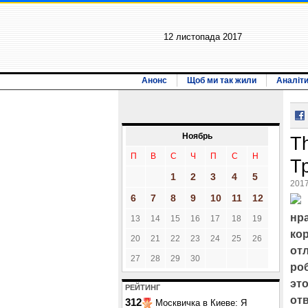
12 листопада 2017
Анонс
Щоб ми так жили
Аналіт
Ноябрь
T
П
В
С
Ч
П
С
Н
Т
1
2
3
4
5
2017
6
7
8
9
10
11
12
нр
13
14
15
16
17
18
19
ко
20
21
22
23
24
25
26
от
27
28
29
30
ро
это
РЕЙТИНГ
от
312
Москвичка в Киеве: Я