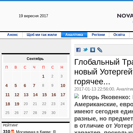
19 вересня 2017
Анонс
Щоб ми так жили
Аналітика
Регіони
Освіта
Сентябрь
Глобальный Тра
П
В
С
Ч
П
С
Н
новый Уотергей
1
2
3
горячее...
4
5
6
7
10
8
9
2017-01-13 22:56:00. Аналіти
11
12
13
14
15
16
17
Игорь Яковенко:
Американские, евр
18
19
20
21
22
23
24
имеют сегодня еди
25
26
27
28
29
30
разные, но предмет
в отличие от Уотер
РЕЙТИНГ
310
характер, поскольк
Москвичка в Киеве: Я