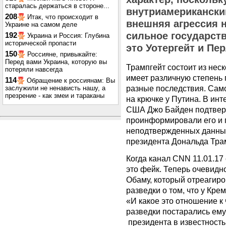
старалась держаться в стороне...
внутриамериканский
208
Итак, что происходит в
внешняя агрессия 
Украине на самом деле
сильное государств
192
Украина и Россия: Глубина
исторической пропасти
это Уотергейт и Пе
150
Россияне, привыкайте:
Перед вами Украина, которую вы
Трампгейт состоит из неск
потеряли навсегда
имеет различную степень
114
Обращение к россиянам: Вы
разные последствия. Само
заслужили не ненависть нашу, а
презрение - как змеи и тараканы
на крючке у Путина. В инт
США Джо Байден подтверд
проинформировали его и 
неподтвержденных данных
президента Дональда Тра
Когда канал CNN 11.01.17 
это фейк. Теперь очевидно
Обаму, который отреагир
разведки о том, что у Кре
«И какое это отношение к
разведки постарались ему 
президента в известность 