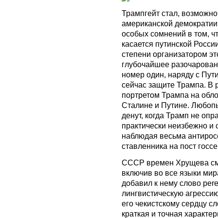
Трампгейт стал, возможн
американской демократии 
особых сомнений в том, ч
касается путинской России
степени организатором это
глубочайшее разочаровани
номер один, наряду с Пу
сейчас защите Трампа. В 
портретом Трампа на обло
Сталине и Путине. Любопы
денут, когда Трамп не опр
практически неизбежно и 
наблюдая весьма антирос
ставленника на пост госсе
СССР времен Хрущева см
включив во все языки мира
добавил к нему слово pere
лингвистическую агрессию
его чекистскому сердцу с
краткая и точная характер