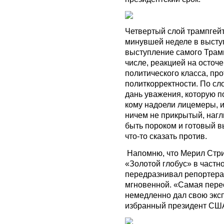
Четвертый слой трампгейт
минувшей неделе в высту
выступление самого Трамп
числе, реакцией на осто
политического класса, пр
политкорректности. По с
дань уважения, которую по
кому надоели лицемеры, 
ничем не прикрытый, наг
быть пороком и готовый в
что-то сказать против.
Напомню, что Мерил Стри
«Золотой глобус» в частн
передразнивал репортера
мгновенной. «Самая перео
немедленно дал свою эксп
избранный президент СШ