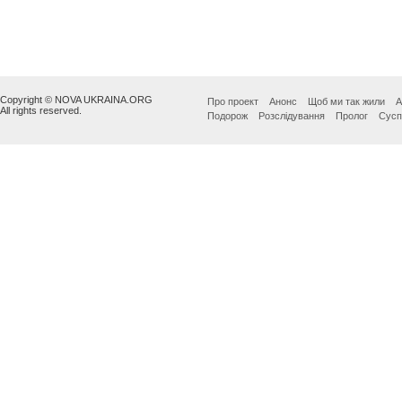
Copyright © NOVA UKRAINA.ORG
Про проект
Анонс
Щоб ми так жили
А
All rights reserved.
Подорож
Розслідування
Пролог
Сусп