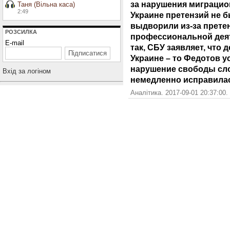
за нарушения миграцио
Таня (Вільна каса)
2:49
Украине претензий не 
выдворили из-за прете
РОЗСИЛКА
профессиональной деят
E-mail
так, СБУ заявляет, что
Украине – то Федотов у
нарушение свободы сло
Вхiд за логiном
немедленно исправила
Аналітика. 2017-09-01 20:37:00.