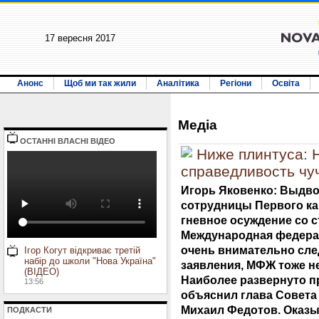
17 вересня 2017
Анонс
Щоб ми так жили
Аналітика
Регіони
Освіта
Медiа
ОСТАННI ВЛАСНI ВIДЕО
Ниже плинтуса:
справедливость чуч
Игорь Яковенко: Выдво
сотрудницы Первого к
гневное осуждение со 
Международная федерац
очень внимательно сле
Ігор Когут відкриває третій
набір до школи "Нова Україна"
заявления, МФЖ тоже н
(ВІДЕО)
Наиболее развернуто 
13:56
объяснил глава Совета
Михаил Федотов. Оказы
ПОДКАСТИ