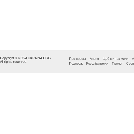
Copyright © NOVA UKRAINA.ORG
Про проект
Анонс
Щоб ми так жили
А
All rights reserved.
Подорож
Розслідування
Пролог
Сусп