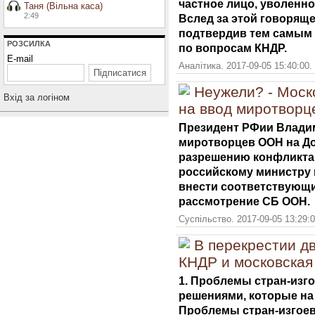
частное лицо, уволенно
Таня (Вільна каса)
2:49
Вслед за этой говоряще
подтвердив тем самым 
РОЗСИЛКА
по вопросам КНДР.
E-mail
Аналітика. 2017-09-05 15:40:00.
Неужели? - Моск
Вхiд за логiном
на ввод миротворц
Президент РФии Владим
миротворцев ООН на До
разрешению конфликта 
российскому министру
внести соответствующи
рассмотрение СБ ООН.
Суспільство. 2017-09-05 13:29:
В перекрестии дв
КНДР и московская
1. Проблемы стран-изго
решениями, которые на
Проблемы стран-изгоев