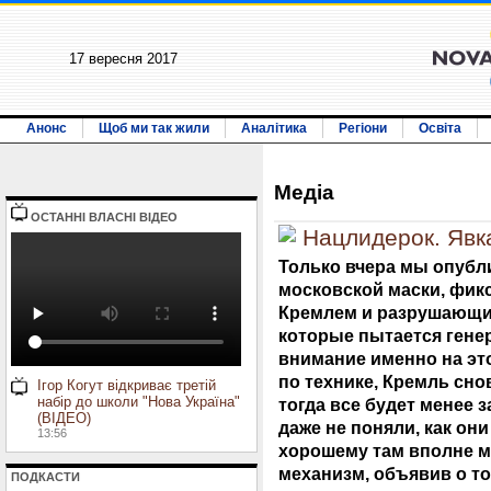
17 вересня 2017
Анонс
Щоб ми так жили
Аналітика
Регіони
Освіта
Медiа
ОСТАННI ВЛАСНI ВIДЕО
Нацлидерок. Явк
Только вчера мы опубл
московской маски, фи
Кремлем и разрушающи
которые пытается гене
внимание именно на эт
по технике, Кремль сно
Ігор Когут відкриває третій
набір до школи "Нова Україна"
тогда все будет менее з
(ВІДЕО)
даже не поняли, как они
13:56
хорошему там вполне м
механизм, объявив о то
ПОДКАСТИ