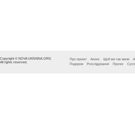
Copyright © NOVA UKRAINA.ORG
Про проект
Анонс
Щоб ми так жили
А
All rights reserved.
Подорож
Розслідування
Пролог
Сусп