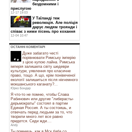
бездомними і
прислугою
12-17 19:03
У Таїланді теж
революція. Але поліція
дарує людям троянди і
співає з ними пісень про кохання
12-04 10:47
ОСТАННI КОМЕНТАРI
Дуже забагато честі
порівнювати Римську імперію
з цією купою лайна. Римська
імперія залишила світу шедеври
культури, уявлення про класичне
право, тощо. А що, крім понівеченої
екології залишиться після нікчемного
мокшанського каганату?...
Юрко Бондар
Я что-то не помню, чтобы Слава
Рабинович или другие "либерасты-
дерьмократы" состоял в партии
Единая Россия. А ты состоишь, и
отвечать перед людьми за то, что
творили много лет все равно
придется. Сиди жди....
Andy
Ты помнишь, как в Мск баба со