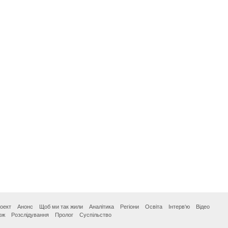
оект
Анонс
Щоб ми так жили
Аналітика
Регіони
Освіта
Інтерв‘ю
Відео
ож
Розслідування
Пролог
Суспільство