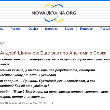
ика
Регіони
Освіта
Інтерв‘ю
Відео
Подорож
Розсл
дiа
Андрей Шипилов: Еще раз про Анатомию Совка
я начала анекдот, который как нельзя лучше отражает суть это
метки:
ремная камера, у телевизора два рецидивиста, смотрят
илейный концерт Аллы Пугачёвой.
н говорит: - Прикинь, Пугачёвой уже шестьдесят, а как
глядит? Как ей это удаётся?
рой: - Чё как? Всю жизнь на воле, хавает строго центряк: сало,
гарин, пряники, тушенку...
ільство. 2017-11-04 23:10:00. Рейтинг — 1