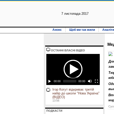
7 листопада 2017
Анонс
Щоб ми так жили
Аналіт
Ме
ОСТАННI ВЛАСНI ВIДЕО
Дл
за
Тю
юб
00:00
00:00
Оди
вы
Ігор Когут відкриває третій
набір до школи "Нова Україна"
Вто
(ВІДЕО)
мар
13:56
Сусп
ПОДКАСТИ