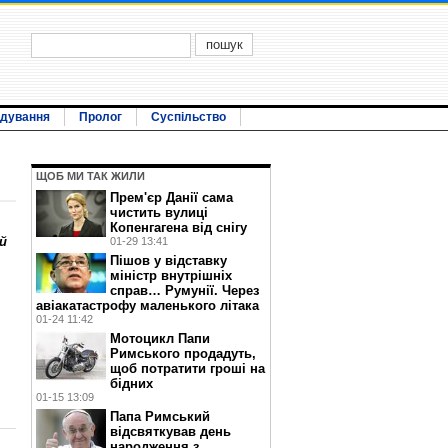
ідування
Пролог
Суспільство
ЩОБ МИ ТАК ЖИЛИ
Прем'єр Данії сама
чистить вулиці
Копенгагена від снігу
й
01-29 13:41
Пішов у відставку
міністр внутрішніх
справ… Румунії. Через
авіакатастрофу маленького літака
01-24 11:42
Мотоцикл Папи
Римського продадуть,
щоб потратити гроші на
бідних
01-15 13:09
Папа Римський
відсвяткував день
народження з