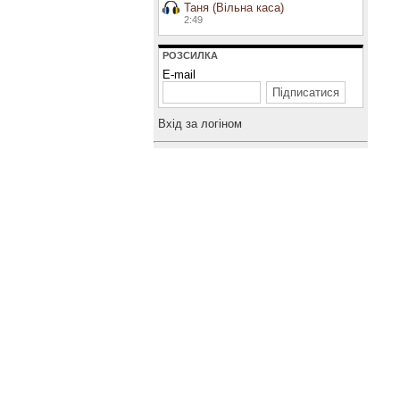
Таня (Вільна каса)
2:49
РОЗСИЛКА
E-mail
Вхiд за логiном