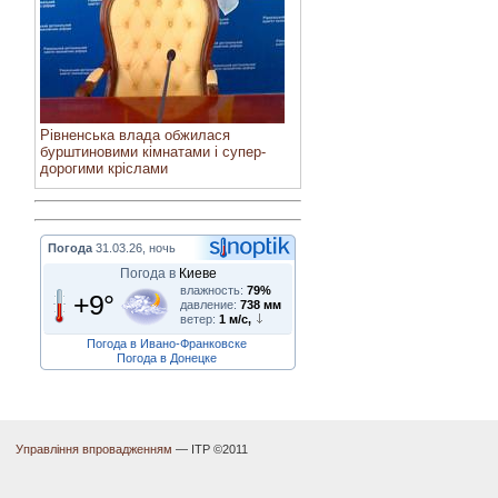
Рівненська влада обжилася
бурштиновими кімнатами і супер-
дорогими кріслами
Погода
31.03.26, ночь
Погода в
Киеве
влажность:
79%
+9°
давление:
738 мм
ветер:
1 м/с,
Погода в Ивано-Франковске
Погода в Донецке
Управління впровадженням
— ІТР ©2011