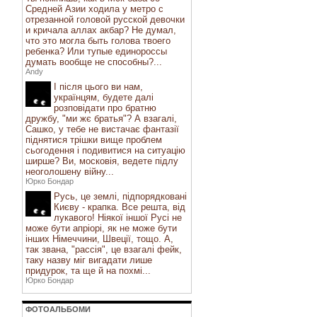
Средней Азии ходила у метро с
отрезанной головой русской девочки
и кричала аллах акбар? Не думал,
что это могла быть голова твоего
ребенка? Или тупые единороссы
думать вообще не способны?...
Andy
І після цього ви нам,
українцям, будете далі
розповідати про братню
дружбу, "ми жє братья"? А взагалі,
Сашко, у тебе не вистачає фантазії
піднятися трішки вище проблем
сьогодення і подивитися на ситуацію
ширше? Ви, московія, ведете підлу
неоголошену війну...
Юрко Бондар
Русь, це землі, підпорядковані
Києву - крапка. Все решта, від
лукавого! Ніякої іншої Русі не
може бути апріорі, як не може бути
інших Німеччини, Швеції, тощо. А,
так звана, "рассія", це взагалі фейк,
таку назву міг вигадати лише
придурок, та ще й на похмі...
Юрко Бондар
ФОТОАЛЬБОМИ