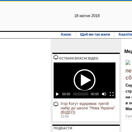
18 квiтня 2018
Анонс
Щоб ми так жили
Аналіт
Ме
ОСТАННI ВЛАСНI ВIДЕО
пе
сб
Си
стр
00:00
00:00
ни 
в х
Ігор Когут відкриває третій
набір до школи "Нова Україна"
Ми
(ВІДЕО)
Сусп
13:56
ПОДКАСТИ