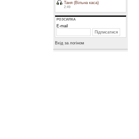
Таня (Вільна каса)
2:49
РОЗСИЛКА
E-mail
Вхiд за логiном