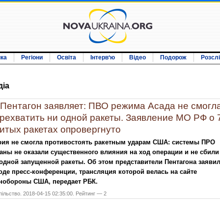
ика
Регіони
Освіта
Інтерв‘ю
Відео
Подорож
Розсл
дiа
Пентагон заявляет: ПВО режима Асада не смогл
рехватить ни одной ракеты. Заявление МО РФ о 
итых ракетах опровергнуто
рия не смогла противостоять ракетным ударам США: системы ПРО
аны не оказали существенного влияния на ход операции и не сбили
одной запущенной ракеты. Об этом представители Пентагона заяви
оде пресс-конференции, трансляция которой велась на сайте
нобороны США, передает РБК.
ільство. 2018-04-15 02:35:00. Рейтинг — 2