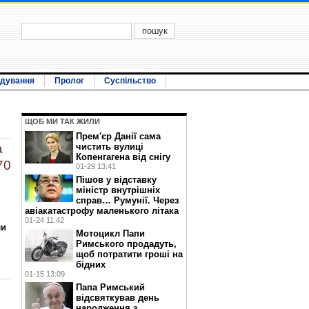
ідування
Пролог
Суспільство
ЩОБ МИ ТАК ЖИЛИ
Прем'єр Данії сама
чистить вулиці
а
Копенгагена від снігу
70
01-29 13:41
Пішов у відставку
міністр внутрішніх
справ… Румунії. Через
авіакатастрофу маленького літака
01-24 11:42
ли
Мотоцикл Папи
Римського продадуть,
щоб потратити гроші на
бідних
01-15 13:09
Папа Римський
відсвяткував день
народження з