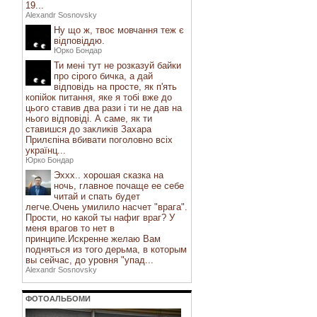
19...
Alexandr Sosnovsky
Ну що ж, твоє мовчання теж є
відповіддю.
Юрко Бондар
Ти мені тут не розказуй байки
про сірого бичка, а дай
відповідь на просте, як п'ять
копійок питання, яке я тобі вже до
цього ставив два рази і ти не дав на
нього відповіді. А саме, як ти
ставишся до закликів Захара
Прилєпіна вбивати поголовно всіх
українц...
Юрко Бондар
Эххх.. хорошая сказка на
ночь, главное почаще ее себе
читай и спать будет
легче.Очень умилило насчет "врага".
Прости, но какой ты нафиг враг? У
меня врагов то нет в
принципе.Искренне желаю Вам
подняться из того дерьма, в которым
вы сейчас, до уровня "упад...
Alexandr Sosnovsky
ФОТОАЛЬБОМИ