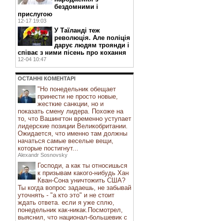
бездомними і
прислугою
12-17 19:03
У Таїланді теж
революція. Але поліція
дарує людям троянди і
співає з ними пісень про кохання
12-04 10:47
ОСТАННI КОМЕНТАРI
"Но понедельник обещает
принести не просто новые,
жесткие санкции, но и
показать смену лидера. Похоже на
то, что Вашингтон временно уступает
лидерские позиции Великобритании.
Ожидается, что именно там должны
начаться самые веселые вещи,
которые постигнут...
Alexandr Sosnovsky
Господи, а как ты относишься
к призывам какого-нибудь Хан
Кван-Сона уничтожить США?
Ты когда вопрос задаешь, не забывай
уточнять - "а кто это" и не стоит
ждать ответа. если я уже сплю,
понедельник как-никак.Посмотрел,
выяснил, что национал-большевик с