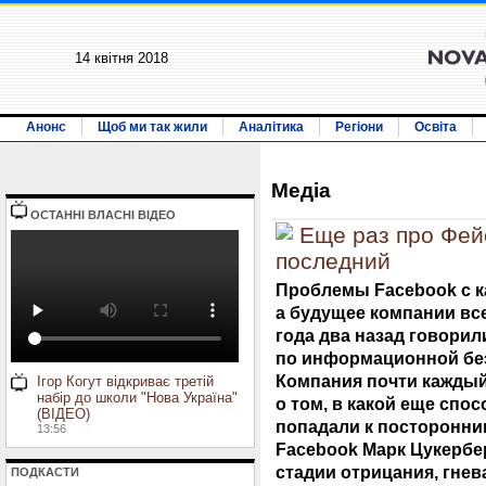
14 квiтня 2018
Анонс
Щоб ми так жили
Аналітика
Регіони
Освіта
Медiа
ОСТАННI ВЛАСНI ВIДЕО
Еще раз про Фейс
последний
Проблемы Facebook с к
а будущее компании все
года два назад говори
по информационной без
Компания почти каждый
Ігор Когут відкриває третій
набір до школи "Нова Україна"
о том, в какой еще спо
(ВІДЕО)
попадали к посторонни
13:56
Facebook Марк Цукербер
стадии отрицания, гнева
ПОДКАСТИ