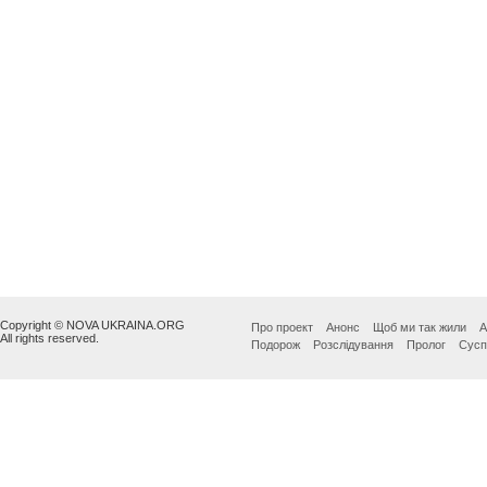
Copyright © NOVA UKRAINA.ORG
Про проект
Анонс
Щоб ми так жили
А
All rights reserved.
Подорож
Розслідування
Пролог
Сусп