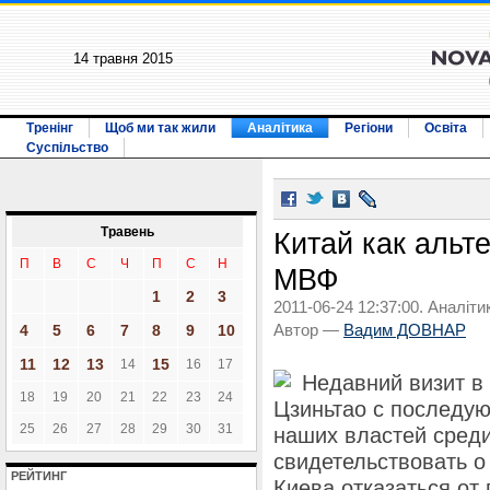
14 травня 2015
Тренінг
Щоб ми так жили
Аналітика
Регіони
Освіта
Суспільство
Травень
Китай как альт
П
В
С
Ч
П
С
Н
МВФ
1
2
3
2011-06-24 12:37:00. Аналіти
4
5
6
7
8
9
10
Автор —
Вадим ДОВНАР
11
12
13
15
14
16
17
Недавний визит в
18
19
20
21
22
23
24
Цзиньтао с последу
25
26
27
28
29
30
31
наших властей среди
свидетельствовать 
РЕЙТИНГ
Киева отказаться от