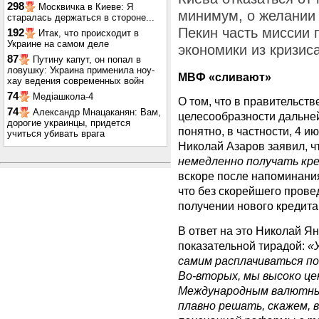
298
Москвичка в Киеве: Я
минимум, о желании
старалась держаться в стороне...
Пекин часть миссии 
192
Итак, что происходит в
Украине на самом деле
экономики из кризиса
87
Путину капут, он попал в
ловушку: Украина применила ноу-
МВФ «сливают»
хау ведения современных войн
74
Медіашкола-4
О том, что в правительст
74
Александр Мнацаканян: Вам,
целесообразности дальней
дорогие украинцы, придется
понятно, в частности, 4 и
учиться убивать врага
Николай Азаров заявил, ч
немедленно получать к
вскоре после напоминания
что без скорейшего пров
получении нового кредит
В ответ на это Николай Я
показательной тирадой:
«
самим расплачиваться по
Во-вторых, мы высоко це
Международным валютны
плавно решать, скажем,