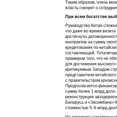
Таким образом, очень мож
власть говорит о сотрудни
При всем богатстве вы
Руководство Китая сложно
что даже во время визит
достигнуты договоренност
контрактов на сумму окол
кредитования по-китайски
составляющей. Тоталитарн
примером того, что не об
для достижения высокого 
критикуемым Западом стра
представители китайског
с правительством кризисн
Предполагается финансир
сумму более 1 млрд долл. 
реконструкция автодороги
Беларусь и «Эксимбанк» 
стоимостью 5–6 млрд долл
Но соседняя нам страна с