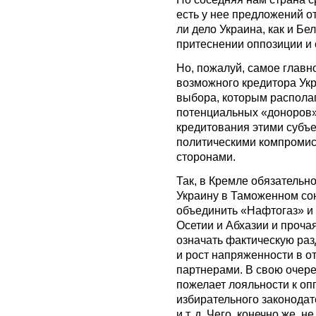
есть у нее предложений о
ли дело Украина, как и Б
притеснении оппозиции и
Но, пожалуй, самое главн
возможного кредитора Укр
выбора, которым располаг
потенциальных «доноров»
кредитования этими субъе
политическими компроми
сторонами.
Так, в Кремле обязательн
Украину в Таможенном сою
объединить «Нафтогаз» и
Осетии и Абхазии и прочая
означать фактическую раз
и рост напряженности в 
партнерами. В свою очере
пожелает лояльности к оп
избирательного законода
и т. д. Чего, конечно же, 