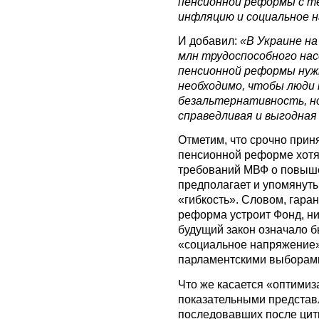
пенсионной реформы с т
инфляцию и социальное 
И добавил:
«В Украине на
млн трудоспособного нас
пенсионной реформы нужн
необходимо, чтобы люди 
безальтернативность, но
справедливая и выгодная
Отметим, что срочно прин
пенсионной реформе хотя
требований МВФ о повыше
предполагает и упомянут
«гибкость». Словом, гаран
реформа устроит Фонд, ни
будущий закон означало б
«социальное напряжение»
парламентскими выборами
Что же касается «оптимиз
показательными представ
последовавших после цити