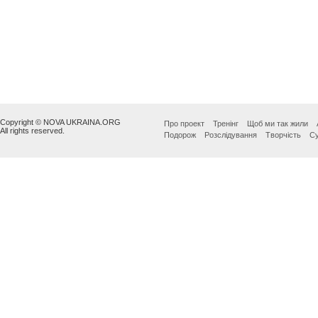
Copyright © NOVA UKRAINA.ORG
Про проект
Тренінг
Щоб ми так жили
All rights reserved.
Подорож
Розслідування
Творчість
Су