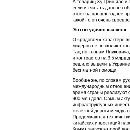
А товарищ Ху Цзиньтао и в
если и считать данное со
ответ на прошлогоднее пр
какой-то он очень своевр
Это он удачно «зашел»
О «рядовом» характере вс
лидеров не позволяют гов
Так, по словам Януковича
и контрактов на 3,5 млрд 
решило выделить Украине 
бесплатной помощи.
Вообще же, по словам ру
международным отношени
время страны реализуют 
900 млн долл. Самым акт
инфраструктурных инвест
железной дороги между а
Продолжаются технически
китайских инвестиций пар
Крым), запуск которой до