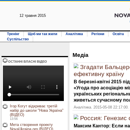
12 травня 2015
Тренінг
Щоб ми так жили
Аналітика
Регіони
Освіта
Суспільство
Медiа
ОСТАННI ВЛАСНI ВIДЕО
Згадати Бальцер
ефективну країну
В березні-квітні 2015 п
«Угода про асоціацію м
українських регіональн
живеться сучасному пол
Ігор Когут відкриває третій
Аналітика. 2015-05-08 22:17:00.
набір до школи "Нова Україна"
(ВІДЕО)
Россия: Генезис
13:56
Мета створення проекту
Максим Кантор: Если 
NovaUkraina.org (ВІДЕО)