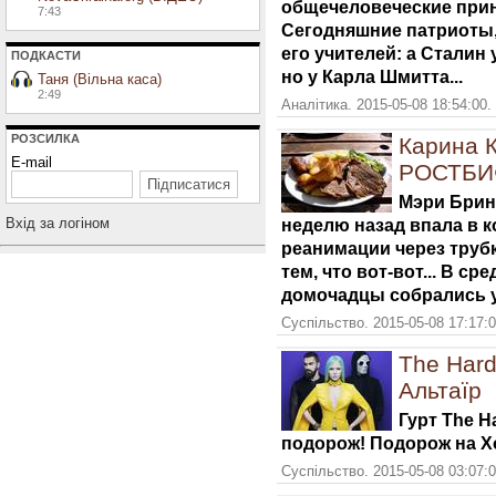
общечеловеческие принц
7:43
Сегодняшние патриоты,
его учителей: а Сталин
ПОДКАСТИ
но у Карла Шмитта...
Таня (Вільна каса)
2:49
Аналітика. 2015-05-08 18:54:00.
РОЗСИЛКА
Карина 
E-mail
РОСТБИ
Мэри Брин
Вхiд за логiном
неделю назад впала в к
реанимации через труб
тем, что вот-вот... В с
домочадцы собрались у
Суспільство. 2015-05-08 17:17:
The Hard
Альтаїр
Гурт The H
подорож! Подорож на Хо
Суспільство. 2015-05-08 03:07: