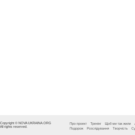
Copyright © NOVA UKRAINA.ORG
Про проект
Тренінг
Щоб ми так жили
All rights reserved.
Подорож
Розслідування
Творчість
Су