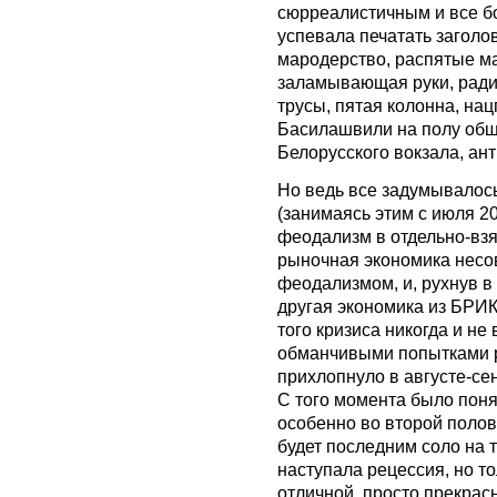
сюрреалистичным и все б
успевала печатать заголов
мародерство, распятые ма
заламывающая руки, ради
трусы, пятая колонна, на
Басилашвили на полу общ
Белорусского вокзала, ант
Но ведь все задумывалось
(занимаясь этим с июля 20
феодализм в отдельно-взя
рыночная экономика несо
феодализмом, и, рухнув в
другая экономика из БРИК
того кризиса никогда и не
обманчивыми попытками р
прихлопнуло в августе-се
С того момента было понят
особенно во второй полови
будет последним соло на т
наступала рецессия, но то
отличной, просто прекра