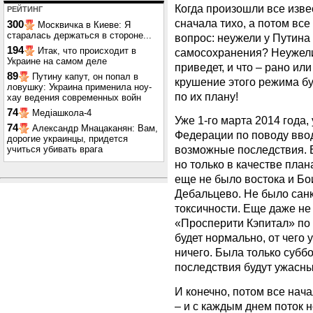
Когда произошли все изве
РЕЙТИНГ
сначала тихо, а потом все
300
Москвичка в Киеве: Я
старалась держаться в стороне...
вопрос: неужели у Путина 
194
Итак, что происходит в
самосохранения? Неужели 
Украине на самом деле
приведет, и что – рано или
89
Путину капут, он попал в
крушение этого режима бу
ловушку: Украина применила ноу-
по их плану!
хау ведения современных войн
74
Медіашкола-4
Уже 1-го марта 2014 года,
74
Александр Мнацаканян: Вам,
Федерации по поводу ввод
дорогие украинцы, придется
возможные последствия. 
учиться убивать врага
но только в качестве план
еще не было востока и Бо
Дебальцево. Не было санк
токсичности. Еще даже н
«Просперити Кэпитал» по 
будет нормально, от чего 
ничего. Была только суббот
последствия будут ужасн
И конечно, потом все нач
– и с каждым днем поток 