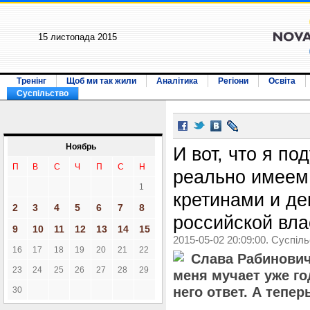
15 листопада 2015
Тренінг
Щоб ми так жили
Аналітика
Регіони
Освіта
Суспільство
Ноябрь
И вот, что я по
П
В
С
Ч
П
С
Н
реально имеем
1
кретинами и де
2
3
4
5
6
7
8
российской вла
9
10
11
12
13
14
15
2015-05-02 20:09:00. Суспіл
16
17
18
19
20
21
22
Слава Рабинович
23
24
25
26
27
28
29
меня мучает уже год
него ответ. А тепер
30