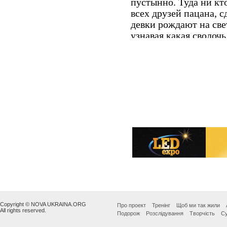
Copyright © NOVA UKRAINA.ORG
Про проект
Тренінг
Щоб ми так жили
All rights reserved.
Подорож
Розслідування
Творчість
Су