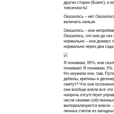
других сторон (Боинг), и к
токсичность!
Оказалось – нет. Оказало
включить нельзя.
Оказалось – они непробив
Оказалось, что они до сих п
нормально – они дожмут, п
нормально через два года
Я понимаю, 95%, или сколь
понимает. Я понимаю, 5% т
Но неужели они, там, Пут
дебилы, кретины и дегене
сметут? Что они осознанно
они вообще взяли все эти 
напрочь отсутствует управ
числе своими собственны
материализуются вовсю –
личных счетов из западны