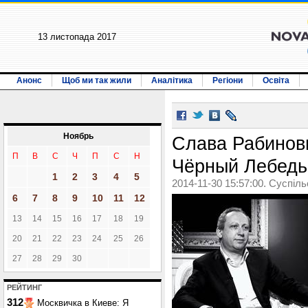
13 листопада 2017
Анонс
Щоб ми так жили
Аналітика
Регіони
Освіта
Ноябрь
Слава Рабинови
П
В
С
Ч
П
С
Н
Чёрный Лебедь
1
2
3
4
5
2014-11-30 15:57:00. Суспіл
6
7
8
9
10
11
12
13
14
15
16
17
18
19
20
21
22
23
24
25
26
27
28
29
30
РЕЙТИНГ
312
Москвичка в Киеве: Я