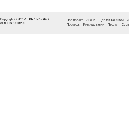
Copyright © NOVA UKRAINA.ORG
Про проект
Анонс
Щоб ми так жили
А
All rights reserved.
Подорож
Розслідування
Пролог
Сусп