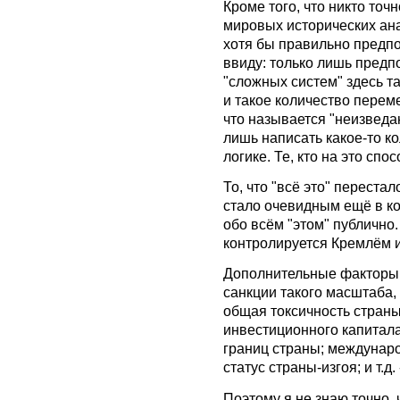
Кроме того, что никто точн
мировых исторических анал
хотя бы правильно предпо
ввиду: только лишь предп
"сложных систем" здесь т
и такое количество переме
что называется "неизведа
лишь написать какое-то к
логике. Те, кто на это спос
То, что "всё это" переста
стало очевидным ещё в ко
обо всём "этом" публично.
контролируется Кремлём и
Дополнительные факторы:
санкции такого масштаба, 
общая токсичность страны
инвестиционного капитала
границ страны; междунар
статус страны-изгоя; и т.д
Поэтому я не знаю точно, ч