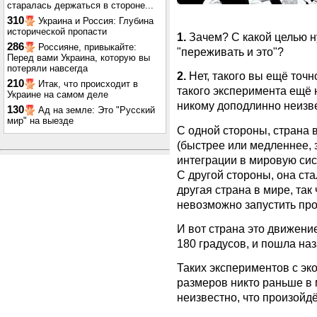
старалась держаться в стороне...
310
Украина и Россия: Глубина
исторической пропасти
1.
Зачем? С какой целью н
286
Россияне, привыкайте:
"переживать и это"?
Перед вами Украина, которую вы
потеряли навсегда
2.
Нет, такого вы ещё точн
210
Итак, что происходит в
такого эксперимента ещё 
Украине на самом деле
никому доподлинно неизвес
130
Ад на земле: Это "Русский
мир" на выезде
С одной стороны, страна 
(быстрее или медленнее, 
интеграции в мировую сис
С другой стороны, она ст
другая страна в мире, та
невозможно запустить пр
И вот страна это движени
180 градусов, и пошла наз
Таких экспериментов с эко
размеров никто раньше в 
неизвестно, что произойдё