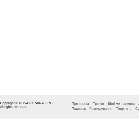
Copyright © NOVA UKRAINA.ORG
Про проект
Тренінг
Щоб ми так жили
All rights reserved.
Подорож
Розслідування
Творчість
Су