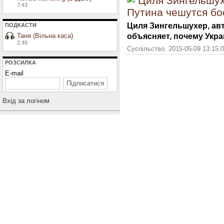
Циля Зингельшухе
7:43
Путина чешутся бо
Циля Зингельшухер, авт
ПОДКАСТИ
объясняет, почему Укра
Таня (Вільна каса)
2:49
Суспільство. 2015-05-09 13:15:
РОЗСИЛКА
E-mail
Вхiд за логiном