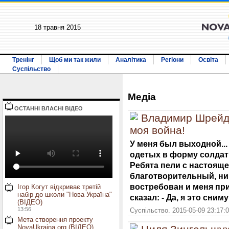
18 травня 2015
Тренінг
Щоб ми так жили
Аналітика
Регіони
Освіта
Суспільство
Медiа
ОСТАННI ВЛАСНI ВIДЕО
Владимир Шрейдл
моя война!
У меня был выходной...
одетых в форму солдат
Ребята пели с настояще
благотворительный, ник
востребован и меня при
Ігор Когут відкриває третій
набір до школи "Нова Україна"
сказал: - Да, я это сниму
(ВІДЕО)
13:56
Суспільство. 2015-05-09 23:17:
Мета створення проекту
NovaUkraina.org (ВІДЕО)