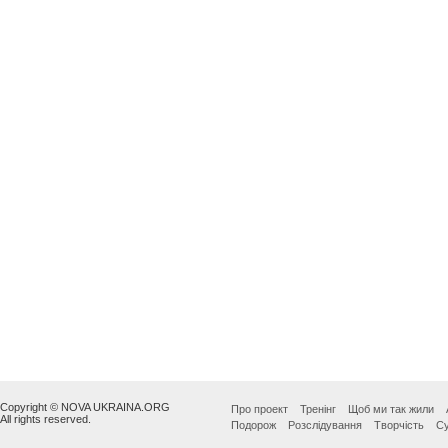
Copyright © NOVA UKRAINA.ORG
Про проект
Тренінг
Щоб ми так жили
All rights reserved.
Подорож
Розслідування
Творчість
Су