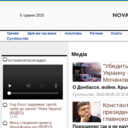
6 травня 2015
Тренінг
Щоб ми так жили
Аналітика
Регіони
Освіта
Суспільство
Медiа
ОСТАННI ВЛАСНI ВIДЕО
"Убедит
Украину 
Мочанов
О Донбассе, войне, Кр
Суспільство. 2015-05-05 22:31:
Констан
Ігор Когут відкриває третій
набір до школи "Нова Україна"
президен
(ВІДЕО)
13:56
главнок
Мета створення проекту
Порошенко так и не нау
NovaUkraina.org (ВІДЕО)