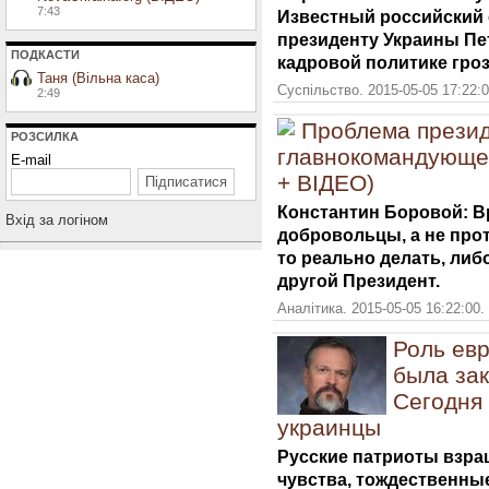
7:43
Известный российский 
президенту Украины Пе
ПОДКАСТИ
кадровой политике гроз
Таня (Вільна каса)
Суспільство. 2015-05-05 17:22:
2:49
Проблема презид
РОЗСИЛКА
главнокомандующег
E-mail
+ ВІДЕО)
Константин Боровой: Вр
Вхiд за логiном
добровольцы, а не прот
то реально делать, либ
другой Президент.
Аналітика. 2015-05-05 16:22:00.
Роль евр
была зак
Сегодня
украинцы
Русские патриоты взра
чувства, тождественные