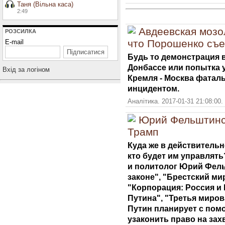
Таня (Вільна каса)
2:49
Авдеевская мозо
РОЗСИЛКА
что Порошенко съе
E-mail
Будь то демонстрация 
Донбассе или попытка 
Вхiд за логiном
Кремля - Москва фатал
инцидентом.
Аналітика. 2017-01-31 21:08:00
Юрий Фельштинск
Трамп
Куда же в действительн
кто будет им управлят
и политолог Юрий Фель
законе", "Брестский ми
"Корпорация: Россия и
Путина", "Третья мирова
Путин планирует с пом
узаконить право на зах