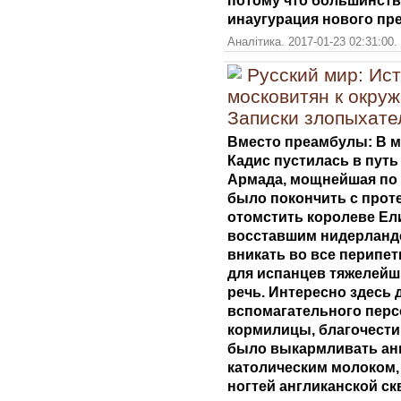
инаугурация нового пр
Аналітика. 2017-01-23 02:31:00
Русский мир: Ис
московитян к окру
Записки злопыхате
Вместо преамбулы: В ма
Кадис пустилась в пут
Армада, мощнейшая по 
было покончить с проте
отомстить королеве Ели
восставшим нидерланд
вникать во все перипет
для испанцев тяжелейш
речь. Интересно здесь д
вспомагательного перс
кормилицы, благочести
было выкармливать ан
католическим молоком,
ногтей англиканской ск