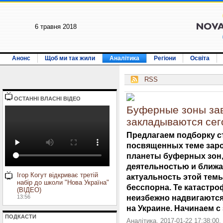
6 травня 2018
Анонс
Щоб ми так жили
Аналітика
Регіони
Освіта
RSS
ОСТАННI ВЛАСНI ВIДЕО
Буферные зоны за
закладываются сег
Предлагаем подборку с
посвященных теме зар
планеты буферных зон,
деятельностью и ближа
Ігор Когут відкриває третій
актуальность этой тем
набір до школи "Нова Україна"
бесспорна. Те катастр
(ВІДЕО)
неизбежно надвигаются
13:56
на Украине. Начинаем с
ПОДКАСТИ
Аналітика. 2017-01-22 17:38:00