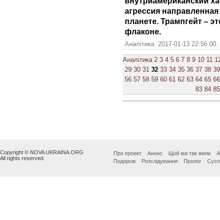
внутриамериканский хар
агрессия направленная 
планете. Трампгейт – э
флаконе.
Аналітика. 2017-01-13 22:56:00
Аналітика
2
3
4
5
6
7
8
9
10
11
1
29
30
31
32
33
34
35
36
37
38
39
56
57
58
59
60
61
62
63
64
65
66
83
84
85
Copyright © NOVA UKRAINA.ORG
Про проект
Анонс
Щоб ми так жили
А
All rights reserved.
Подорож
Розслідування
Пролог
Сусп