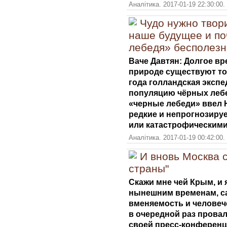
Аналітика. 2017-01-19 22:30:00
Чудо нужно твори
наше будущее и по
лебедя» бесполезн
Ваче Давтян: Долгое вр
природе существуют тол
года голландская эксп
популяцию чёрных лебе
«черные лебеди» ввел 
редкие и непрогнозиру
или катастрофическими
Аналітика. 2017-01-19 00:42:00
И вновь Москва 
страны"
Скажи мне чей Крым, и я
нынешним временам, с
вменяемость и человеч
в очередной раз провал
своей пресс-конференц