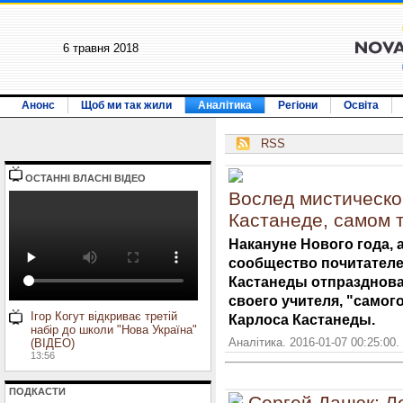
6 травня 2018
Анонс
Щоб ми так жили
Аналітика
Регіони
Освіта
RSS
ОСТАННI ВЛАСНI ВIДЕО
Вослед мистическо
Кастанеде, самом 
Накануне Нового года, 
сообщество почитателе
Кастанеды отпразднова
своего учителя, "самог
Ігор Когут відкриває третій
Карлоса Кастанеды.
набір до школи "Нова Україна"
Аналітика. 2016-01-07 00:25:00.
(ВІДЕО)
13:56
ПОДКАСТИ
Сергей Дацюк: Л