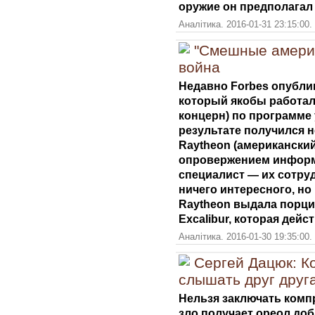
оружие он предполагал
Аналітика. 2016-01-31 23:15:00.
"Смешные америк
война
Недавно Forbes опубли
который якобы работал
концерн) по программе 
результате получился 
Raytheon (американски
опровержением информа
специалист — их сотруд
ничего интересного, но
Raytheon выдала порц
Excalibur, которая дейс
Аналітика. 2016-01-30 19:35:00.
Сергей Дацюк: К
слышать друг друг
Нельзя заключать компр
зло получает ореол доб