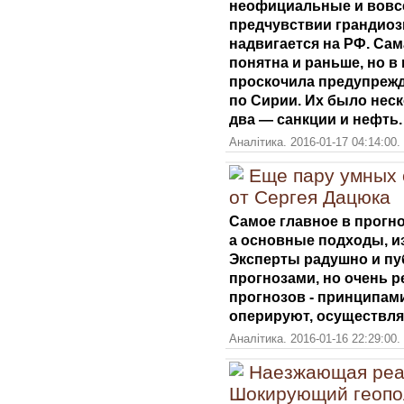
неофициальные и вовсе
предчувствии грандиоз
надвигается на РФ. Са
понятна и раньше, но в 
проскочила предупрежда
по Сирии. Их было нес
два — санкции и нефть.
Аналітика. 2016-01-17 04:14:00
Еще пару умных 
от Сергея Дацюка
Самое главное в прогно
а основные подходы, из
Эксперты радушно и пу
прогнозами, но очень 
прогнозов - принципам
оперируют, осуществля
Аналітика. 2016-01-16 22:29:00
Наезжающая реа
Шокирующий геопол