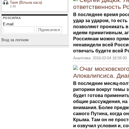
Таня (Вільна каса)
ответственность Р
2:49
В последнее время рос
РОЗСИЛКА
удар за ударом, то ест
E-mail
позволяют проникать в
идеям примитивным, аг
Россиянам можно прямо 
Вхiд за логiном
ненавидели всей Россие
отвечать будете всей Р
Аналітика. 2016-02-04 18:59:00.
Очаг московског
Апокалипсиса. Диаг
В последние месяц-пол
риторики вокруг темы з
будет готова применить
общие рассуждения, на
внимания. Более предм
самого Путина, когда о
Крыма. Там он не прост
и озвучил условия и, со