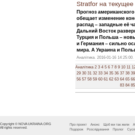
Stratfor на текуще
Прогноз американского а
обещает изменение кон
распад – западные её ч
Дальний Восток развер
Турция и Польша – нов
и Германия – сильно о
мира. А Украина и Пол
Аналітика. 2016-01-16 14:25:00.
Аналітика
2
3
4
5
6
7
8
9
10
11
1
29
30
31
32
33
34
35
36
37
38
39
56
57
58
59
60
61
62
63
64
65
66
83
84
85
Copyright © NOVA UKRAINA.ORG
Про проект
Анонс
Щоб ми так жили
А
All rights reserved.
Подорож
Розслідування
Пролог
Сусп