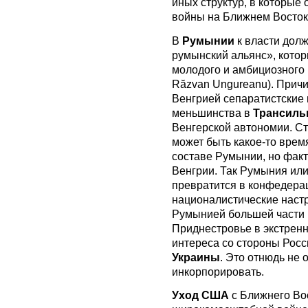
иных структур, в которые
войны на Ближнем Восток
В
Румынии
к власти дол
румынский альянс», котор
молодого и амбициозного
Răzvan Ungureanu). Прич
Венгрией сепаратистские 
меньшинства в
Трансиль
Венгерской автономии. Ст
может быть какое-то вре
составе Румынии, но факт
Венгрии. Так Румыния или 
превратится в конфедера
националистические наст
Румынией большей части
Приднестровье в экстренн
интереса со стороны Росс
Украины
. Это отнюдь не 
инкорпорировать.
Уход США
с Ближнего Вос