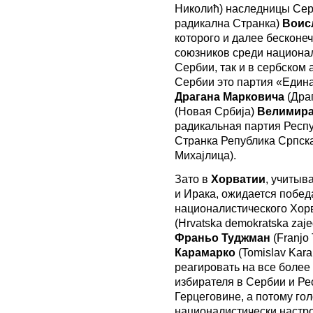
Николић) наследницы Сер
радикална Странка)
Воис
которого и далее бесконеч
союзников среди национал
Сербии, так и в сербском 
Сербии это партия «Едина
Драгана Марковича
(Дра
(Новая Србија)
Велимира
радикальная партия Респ
Странка Република Српск
Михајлица).
Зато в
Хорватии
, учитыв
и Ирака, ожидается побед
националистического Хор
(Hrvatska demokratska zaj
Франьо Туджман
(Franjo
Карамарко
(Tomislav Kara
реагировать на все более
избирателя в Сербии и Рес
Герцеговине, а потому гол
националистически настр