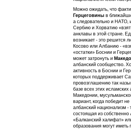
Можно ожидать, что факт
Герцеговины
в ближайшие
а следовательно и НАТО, 
Сербию и Хорватию «взять
анклавы в этой стране. Е
возникает - это решится л
Косово или Албанию - «вз
«остатки» Боснии и Герце
может затронуть и
Макед
албанский сообщество. Хо
активность в Боснии и Ге
которых поддерживает Сау
провозглашению так назы
базе всех этих исламских 
Македонии, мусульманской
вариант, когда победит не
албанский национализм - 
состоящая из собственно 
«Балканский халифат» или
образования могут иметь 