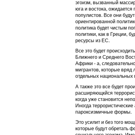
эгоизм, вызванный масси
юга и востока, ожидается 
популистов. Все они буду
ориентированной политике
политика будет чистым по
политики, как в Греции, б
ресурсы из ЕС.
Все это будет происходит
Ближнего и Среднего Вос
Африки - а, следовательн
мигрантов, которые вряд 
отдельных национальных г
А также это все будет про
расширяющкйся террорист
когда уже становится непо
Иногда террористические 
пароксизмичные формы.
Это усилит и без того мо
которые будут обретать 
социального эгоизма. Име