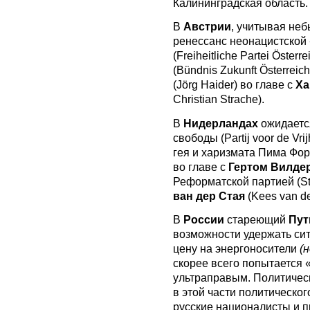
Калининградская область.
В
Австрии
, учитывая не
ренессанс неонацистской
(Freiheitliche Partei Öste
(Bündnis Zukunft Österrei
(Jörg Haider) во главе с
Ха
Christian Strache).
В
Нидерландах
ожидаетс
свободы (Partij voor de Vr
гея и харизмата Пима Форт
во главе с
Гертом Вилде
Реформатской партией (Sta
ван дер Стая
(Kees van der
В
России
стареющий
Пут
возможности удержать си
цену на энергоносители
(
скорее всего попытается 
ультраправым. Политичес
в этой части политическо
русские националисты и 