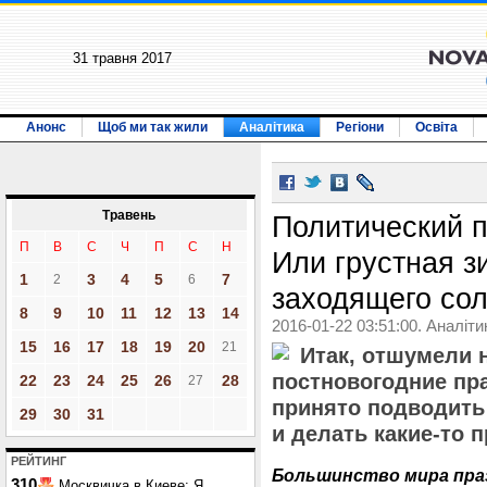
31 травня 2017
Анонс
Щоб ми так жили
Аналітика
Регіони
Освіта
Травень
Политический п
П
В
С
Ч
П
С
Н
Или грустная з
1
3
4
5
7
2
6
заходящего сол
8
9
10
11
12
13
14
2016-01-22 03:51:00. Аналіти
15
16
17
18
19
20
21
Итак, отшумели 
постновогодние пра
22
23
24
25
26
28
27
принято подводить
29
30
31
и делать какие-то 
РЕЙТИНГ
Большинство мира пра
310
Москвичка в Киеве: Я