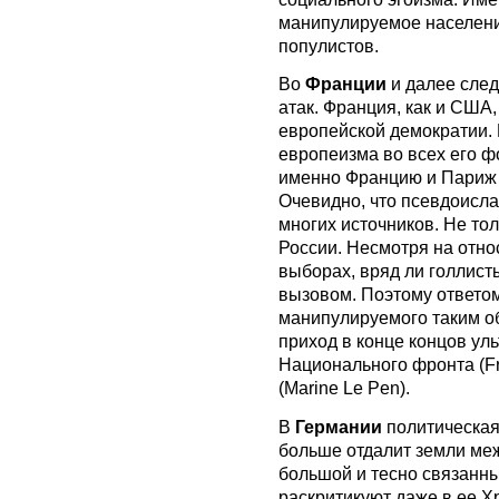
манипулируемое населени
популистов.
Во
Франции
и далее след
атак. Франция, как и США,
европейской демократии.
европеизма во всех его ф
именно Францию ​​и Париж
Очевидно, что псевдоисла
многих источников. Не тол
России. Несмотря на отно
выборах, вряд ли голлист
вызовом. Поэтому ответо
манипулируемого таким о
приход в конце концов ул
Национального фронта (Fro
(Marine Le Pen).
В
Германии
политическая
больше отдалит земли меж
большой и тесно связанн
раскритикуют даже в ее Х