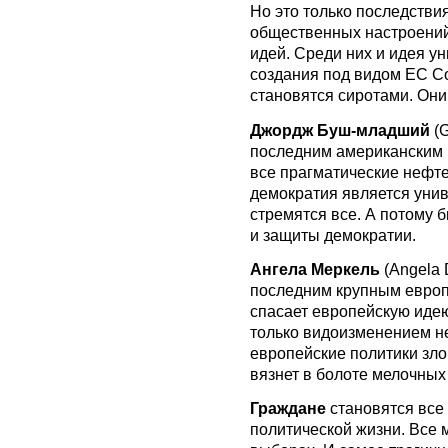
Но это только последстви
общественных настроений
идей. Среди них и идея у
создания под видом ЕС С
становятся сиротами. Они
Джордж Буш-младший
(G
последним американским 
все прагматические нефтег
демократия является унив
стремятся все. А потому
и защиты демократии.
Ангела Меркель
(Angela 
последним крупным европ
спасает европейскую идею
только видоизменением н
европейские политики зло
вязнет в болоте мелочных
Граждане
становятся все
политической жизни. Все 