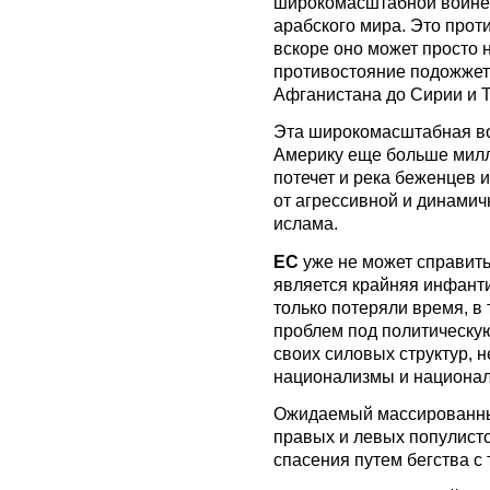
широкомасштабной войне ш
арабского мира. Это прот
вскоре оно может просто 
противостояние подожжет 
Афганистана до Сирии и Т
Эта широкомасштабная во
Америку еще больше милл
потечет и река беженцев 
от агрессивной и динами
ислама.
ЕС
уже не может справить
является крайняя инфанти
только потеряли время, в
проблем под политическую
своих силовых структур, 
национализмы и национал
Ожидаемый массированный
правых и левых популисто
спасения путем бегства с