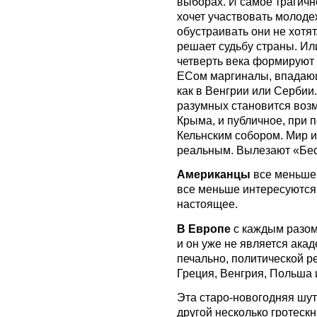
выборах. И самое трагичн
хочет участвовать молоде
обустраивать они не хотя
решает судьбу страны. Или
четверть века формируют 
ЕСом маргиналы, впадающ
как в Венгрии или Сербии
разумных становится возм
Крыма, и публичное, при 
Кельнским собором. Мир 
реальным. Вылезают «Бес
Американцы
все меньше
все меньше интересуются 
настоящее.
В Европе
с каждым разом
и он уже не является акад
печально, политической ре
Греция, Венгрия, Польша 
Эта старо-новогодняя шут
другой несколько гротеск