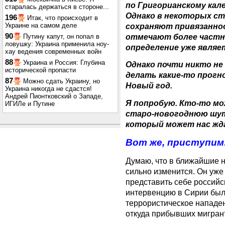
по Григорианскому кале
старалась держаться в стороне...
Однако в некоторых ст
196
Итак, что происходит в
Украине на самом деле
сохраняют привязанно
90
отмечают более частн
Путину капут, он попал в
ловушку: Украина применила ноу-
определение уже являе
хау ведения современных войн
88
Украина и Россия: Глубина
Однако почти никто не
исторической пропасти
делать какие-то прогн
87
Можно сдать Украину, но
Новый год.
Украина никогда не сдастся!
Андрей Пионтковский о Западе,
Я попробую. Кто-то мо
ИГИЛе и Путине
старо-новогоднюю шутк
который может нас жд
Вот же, приступим
Думаю, что в ближайшие 
сильно изменится. Он уже
представить себе российс
интервенцию в Сирии было
террористическое нападен
откуда прибывших мигрант