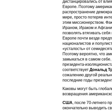
дистанцировались от влия
Европе. Поэтому америка
распространение демократ
мире, просто потеряв инте
этим миссионерством. Фак
Ираном, Ираком и Афган
позволять втягивать себя 
Европе почти везде предп
националистов и популист
«усталость» от семидесят
Поэтому вероятно, что ам
замыкаться в самом себе.
президента-изоляциониста
соответствует
Дональд Т
сожалению другой реальн
последние годы президен
Каковы могут быть глоба
возвращения американско
США
, после 70-летнего п
окончательно выводить св