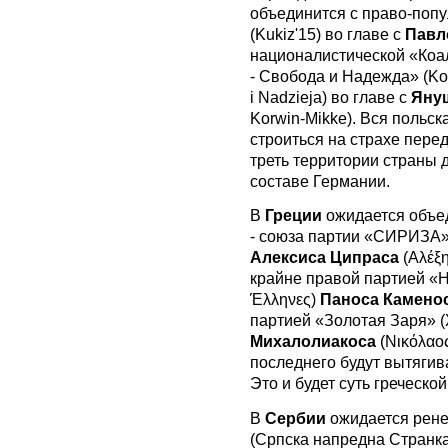
объединится с право-попу
(Kukiz'15) во главе с
Павл
националистической «Коа
- Свобода и Надежда» (Koa
i Nadzieja) во главе с
Яну
Korwin-Mikke). Вся польс
строиться на страхе пере
треть территории страны 
составе Германии.
В
Греции
ожидается объе
- союза партии «СИРИЗА»
Алексиса Ципраса
(Αλέξη
крайне правой партией «Н
Έλληνες)
Паноса Камено
партией «Золотая Заря» 
Михалолиакоса
(Νικόλαος
последнего будут вытягив
Это и будет суть греческо
В
Сербии
ожидается рене
(Српска напредна Странк