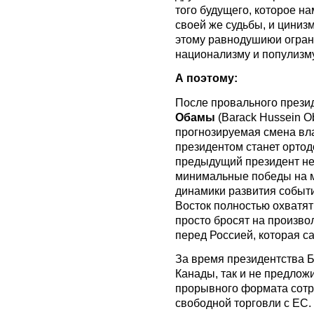
того будущего, которое на
своей же судьбы, и циниз
этому равнодушиюи огра
национализму и популизму
А поэтому:
После провального прези
Обамы
(Barack Hussein 
прогнозируемая смена вла
президентом станет ортод
предыдущий президент не
минимальные победы на ме
динамики развития событи
Восток полностью охватят
просто бросят на произво
перед Россией, которая са
За время президентства 
Канады, так и не предлож
прорывного формата сотру
свободной торговли с ЕС.