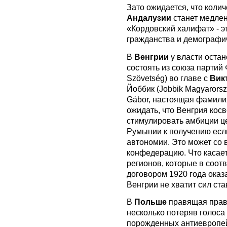
Зато ожидается, что коли
Андалузии
станет медлен
«Кордовский халифат» - 
гражданства и демографи
В
Венгрии
у власти остан
состоять из союза партий 
Szövetség) во главе с
Вик
Йоббик (Jobbik Magyarors
Gábor, настоящая фамилия
ожидать, что Венгрия кос
стимулировать амбиции це
Румынии к получению если
автономии. Это может со
конфедерацию. Что касает
регионов, которые в соот
договором 1920 года оказа
Венгрии не хватит сил ста
В
Польше
правящая прав
несколько потеряв голоса
порожденных антиевропей