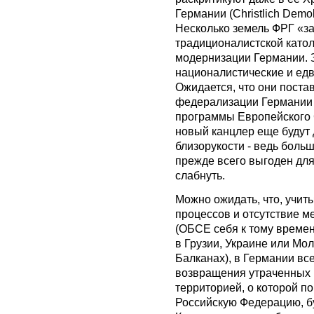
Германии (Christlich Demok
Несколько земель ФРГ «за
традиционалистской катол
модернизации Германии. 
националистические и едв
Ожидается, что они поста
федерализации Германии 
программы Европейского 
новый канцлер еще будут 
близорукости - ведь боль
прежде всего выгоден для
слабнуть.
Можно ожидать, что, учи
процессов и отсутствие м
(ОБСЕ себя к тому времен
в Грузии, Украине или Мол
Балканах), в Германии вс
возвращения утраченных 
территорией, о которой п
Российскую Федерацию, бу