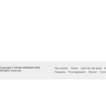
Copyright © NOVA UKRAINA.ORG
Про проект
Анонс
Щоб ми так жили
А
All rights reserved.
Подорож
Розслідування
Пролог
Сусп