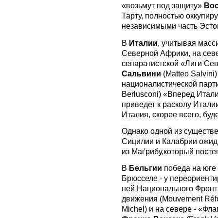
«возьмут под защиту»
Во
Тарту, полностью оккупир
независимыми часть Эсто
В
Италии
, учитывая мас
Северной Африки, на сев
сепаратистской «Лиги Сев
Сальвини
(Matteo Salvini
националистической парт
Berlusconi) «Вперед Италия
приведет к расколу Италии
Италия, скорее всего, бу
Однако одной из существе
Сицилии и Калабрии ожид
из Маґрибу,который посте
В
Бельгии
победа на юге
Брюсселе - у переориенти
ней Национального Фронт
движения (Mouvement Réf
Michel) и на севере - «Фл