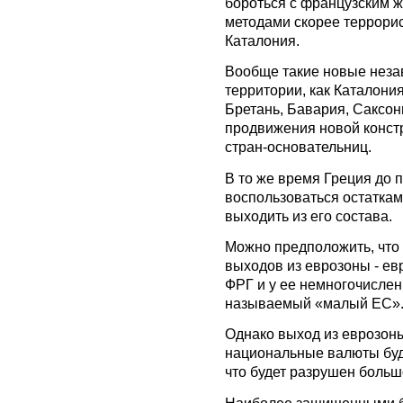
бороться с французским 
методами скорее террорис
Каталония.
Вообще такие новые нез
территории, как Каталони
Бретань, Бавария, Саксон
продвижения новой констр
стран-основательниц.
В то же время Греция до 
воспользоваться остаткам
выходить из его состава.
Можно предположить, что 
выходов из еврозоны - евр
ФРГ и у ее немногочислен
называемый «малый ЕС»
Однако выход из еврозоны
национальные валюты буд
что будет разрушен боль
Наиболее защищенными бу