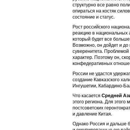
структурно все равно пол
опираться на костяк сило
состояние и статус.
Рост российского национ
реакцию в национальных 
который будет все больше
Возможно, он дойдет и д
суверенитета. Проблемой 
характер. Поэтому он, ско
конфедеративных отношен
России не удастся удержа
создание Кавказского хал
Ингушетии, Кабардино-Ба
Что касается
Средней Аз
этого региона. Для этого 
постсоветских геронтокра
и давление Китая.
Однако Россия и дальше 
и оккупированные ею райо