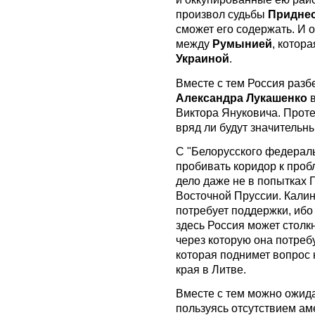
произвол судьбы
Придне
сможет его содержать. И о
между
Румынией
, котор
Украиной
.
Вместе с тем Россия разб
Александра Лукашенко
в
Виктора Януковича. Прот
вряд ли будут значительн
С "Белорусского федераль
пробивать коридор к про
дело даже не в попытках 
Восточной Пруссии. Калин
потребует поддержки, ибо 
здесь Россия может столк
через которую она потребу
которая поднимет вопрос
края в Литве.
Вместе с тем можно ожида
пользуясь отсутствием ам