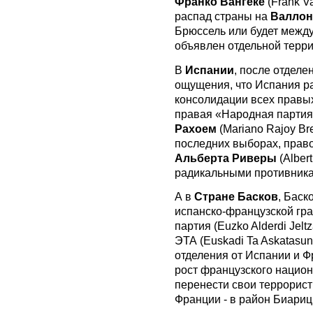
Франко Вангеке
(Frank V
распад страны на
Валло
Брюссель или будет между
объявлен отдельной терри
В
Испании
, после отделе
ощущения, что Ис
пания р
консолидации всех правых
правая «Народная партия» 
Рахоем
(Mariano Rajoy Br
последних выборах, право
Альберта Риверы
(Alber
радикальными противника
А в
Стране Басков
, Баск
испанско-французской гр
партия (Euzko Alderdi Jel
ЭТА (Euskadi Ta Askatasu
отделения от Испании и Ф
рост французского национ
перенести свои террорист
Франции - в район Биариц