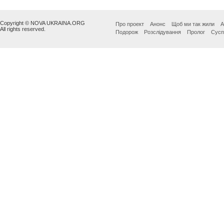
Copyright © NOVA UKRAINA.ORG
Про проект
Анонс
Щоб ми так жили
А
All rights reserved.
Подорож
Розслідування
Пролог
Сусп