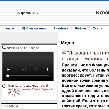
15 травня 2017
Анонс
Щоб ми так жили
Аналітика
Регіони
Освіта
Медiа
ОСТАННI ВЛАСНI ВIДЕО
"Лікування ватни
ссавців". Украина 
Прошедшие во Франции
показали, что болезнь 
прогрессирует. Путин у
военной точки зрения у
Все его нынешние успе
Ігор Когут відкриває третій
набір до школи "Нова Україна"
одной причине -весь ц
(ВІДЕО)
отказался от территор
13:56
действий. Если что-то п
глухих краях, которые в
ПОДКАСТИ