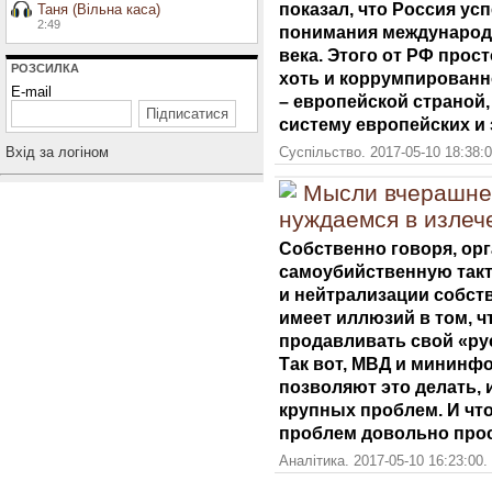
показал, что Россия ус
Таня (Вільна каса)
2:49
понимания международн
века. Этого от РФ прост
РОЗСИЛКА
хоть и коррумпированно
E-mail
– европейской страной,
систему европейских и
Вхiд за логiном
Суспільство. 2017-05-10 18:38:
Мысли вчерашнег
нуждаемся в излеч
Собственно говоря, ор
самоубийственную так
и нейтрализации собств
имеет иллюзий в том, ч
продавливать свой «рус
Так вот, МВД и мининф
позволяют это делать, 
крупных проблем. И что
проблем довольно прос
Аналітика. 2017-05-10 16:23:00