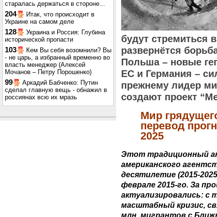
старалась держаться в стороне...
204
Итак, что происходит в
Украине на самом деле
128
Украина и Россия: Глубина
будут стремиться в
исторической пропасти
развернётся борьба
103
Кем Вы себя возомнили? Вы
- не царь, а избранный временно во
Польша – новые ге
власть менеджер (Алексей
Мочанов – Петру Порошенко)
ЕС и Германия – си
99
Аркадий Бабченко: Путин
прежнему лидер ми
сделал главную вещь - обнажил в
создают проект “М
россиянах всю их мразь
Мир грядущег
перевод прогно
2025
Этот традиционный а
американского агентств
десятилетие (2015-2025
феврале 2015-го. За п
актуализировались: с т
масштабный кризис, св
млн. мигрантов с Ближн