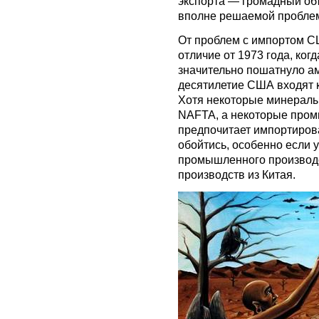
экспорта — громадный объ
вполне решаемой пробле
От проблем с импортом С
отличие от 1973 года, ког
значительно пошатнуло а
десятилетие США входят к
Хотя некоторые минералы 
NAFTA, а некоторые про
предпочитает импортирова
обойтись, особенно если 
промышленного производс
производств из Китая.