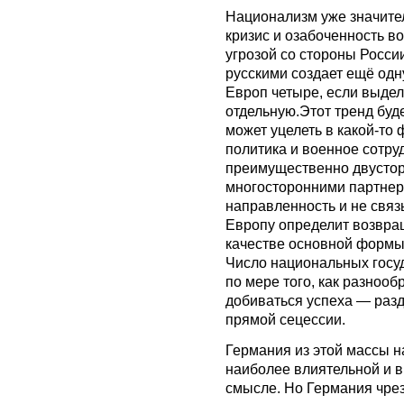
Национализм уже значител
кризис и озабоченность в
угрозой со стороны Росси
русскими создает ещё одн
Европ четыре, если выдел
отдельную.Этот тренд буд
может уцелеть в какой-то
политика и военное сотру
преимущественно двусто
многосторонними партне
направленность и не свя
Европу определит возвра
качестве основной формы 
Число национальных госуд
по мере того, как разноо
добиваться успеха — разд
прямой сецессии.
Германия из этой массы н
наиболее влиятельной и в
смысле. Но Германия чре