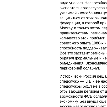
виде уцелеет. Неспособно
экспорта энергоресурсов 
уязвимой к колебаниям це
защититься от этих рыноч
федерации, в которой при
Москву, и только потом п
правительствам, регионам
количество этой прибыли.
советского опыта 1980-x и
способность поддерживать
Всё это заставит регионы
образуя формальные и н
объединения. Экономичес
периферией ослабнут.
Исторически Россия реша
спецслужб — КГБ и её нас
спецслужбы будут не в с
отрывающие регионы от це
возможности ФСБ ослабля
экономику. Без внушающе
России невозможно будет 