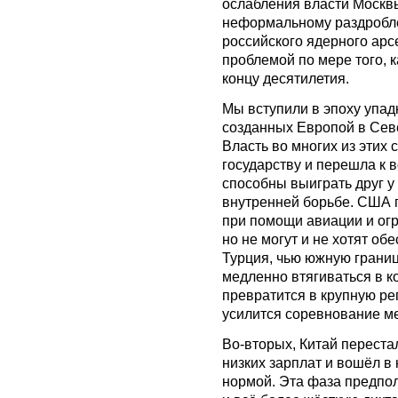
ослабления власти Москвы
неформальному раздробле
российского ядерного арс
проблемой по мере того, к
концу десятилетия.
Мы вступили в эпоху упад
созданных Европой в Сев
Власть во многих из этих
государству и перешла к 
способны выиграть друг у
внутренней борьбе. США г
при помощи авиации и ог
но не могут и не хотят об
Турция, чью южную границ
медленно втягиваться в к
превратится в крупную ре
усилится соревнование м
Во-вторых, Китай переста
низких зарплат и вошёл в 
нормой. Эта фаза предпол