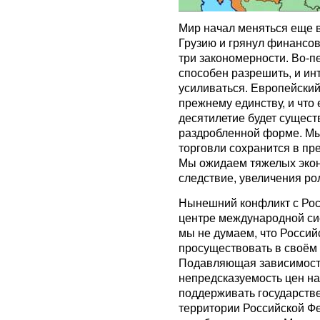
Мир начал меняться еще в
Грузию и грянул финансов
три закономерности. Во-п
способен разрешить, и ин
усиливаться. Европейский
прежнему единству, и что 
десятилетие будет сущест
раздробленной форме. Мы 
торговли сохранится в пр
Мы ожидаем тяжелых эконо
следствие, увеличения ро
Нынешний конфликт с Росс
центре международной сис
мы не думаем, что Росси
просуществовать в своём
Подавляющая зависимость
непредсказуемость цен н
поддерживать государств
территории Российской Ф