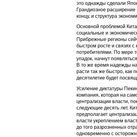
это однажды сделали Япо
Грандиозное расширение в
концу, и структура эконом
Основной проблемой Китая
социальные и экономичес
Прибрежные регионы сейч
быстром росте и связях с
потребителями. По мере то
упадок, начнут появлятьс
В то же время надежды на
расти так же быстро, как 
десятилетие будет посвя
Усиление диктатуры Пеки
компания, которая на сам
централизации власти, пок
следующие десять лет. Ки
предполагает централиза
власти укреплением влас
до того разрозненных отра
одновременно с осторож