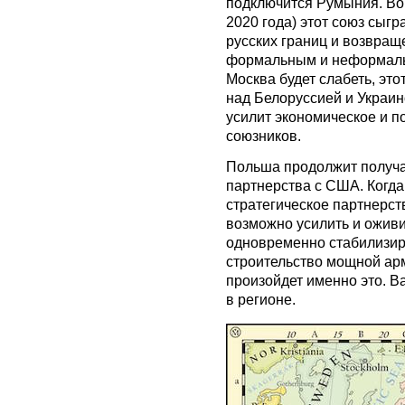
подключится Румыния. Во
2020 года) этот союз сыг
русских границ и возвращ
формальным и неформальн
Москва будет слабеть, это
над Белоруссией и Украино
усилит экономическое и 
союзников.
Польша продолжит получа
партнерства с США. Когда
стратегическое партнерств
возможно усилить и оживи
одновременно стабилизир
строительство мощной ар
произойдет именно это. В
в регионе.