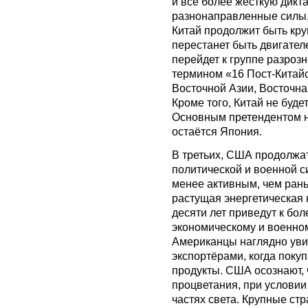
и всё более жёсткую дик
разнонаправленные силы
Китай продолжит быть кру
перестанет быть двигател
перейдет к группе разроз
термином «16 Пост-Китайс
Восточной Азии, Восточна
Кроме того, Китай не буде
Основным претендентом н
остаётся Япония.
В третьих, США продолжат
политической и военной с
менее активным, чем рань
растущая энергетическая
десяти лет приведут к бо
экономическому и военно
Американцы наглядно увид
экспортёрами, когда покуп
продукты. США осознают,
процветания, при условии
частях света. Крупные ст