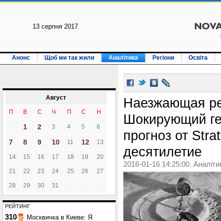
13 серпня 2017
Анонс
Щоб ми так жили
Аналітика
Регіони
Освіта
Август
Наезжающая ре
П
В
С
Ч
П
С
Н
Шокирующий ге
1
2
3
4
5
6
прогноз от Stra
7
8
9
10
12
11
13
десятилетие
14
15
16
17
18
19
20
2016-01-16 14:25:00. Аналіти
21
22
23
24
25
26
27
28
29
30
31
РЕЙТИНГ
310
Москвичка в Киеве: Я