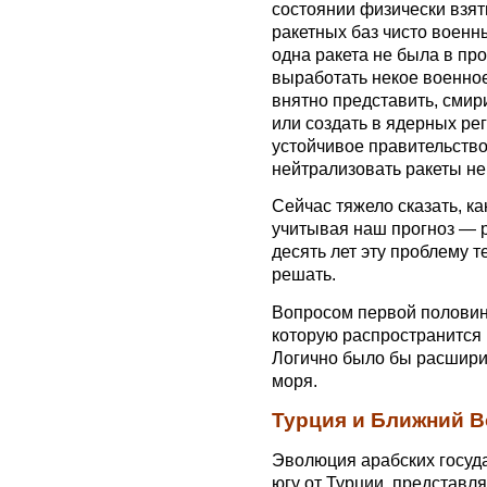
состоянии физически взят
ракетных баз чисто военн
одна ракета не была в пр
выработать некое военное
внятно представить, смир
или создать в ядерных ре
устойчивое правительство
нейтрализовать ракеты н
Сейчас тяжело сказать, ка
учитывая наш прогноз — 
десять лет эту проблему 
решать.
Вопросом первой половины
которую распространится
Логично было бы расшири
моря.
Турция и Ближний В
Эволюция арабских госуда
югу от Турции, представля