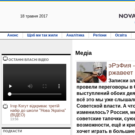
18 травня 2017
Анонс
Щоб ми так жили
Аналітика
Регіони
Освіта
Медiа
ОСТАННI ВЛАСНI ВIДЕО
эРэФия 
ржавеет
Записки з
провели переговоры в 
выступлений обоих деят
всё это мы уже слышали
Советской власти. А чт
Ігор Когут відкриває третій
набір до школи "Нова Україна"
изменилось? Россия, м
(ВІДЕО)
советские тапочки, сую
13:56
возможности, ещё и кри
хочет играть в большие
ПОДКАСТИ