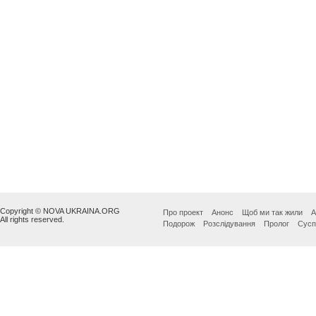
Copyright © NOVA UKRAINA.ORG
Про проект
Анонс
Щоб ми так жили
А
All rights reserved.
Подорож
Розслідування
Пролог
Сусп