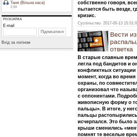
собственно говоря, все
Таня (Вільна каса)
2:49
пытается быть везде, г
кризис.
РОЗСИЛКА
Суспільство. 2017-05-13 15:51:
E-mail
Вести из
распаль
Вхiд за логiном
ответка
В старые славные врем
легла под бандитов и 
конфликтных ситуации 
момент, когда во время
охраны, по совместите
организовал что называ
с оппонентами. Подробн
живописную форму о то
пальцы». В итоге, у него
пальцы растопырились 
исчерпался. Это было з
крыши сменились «мент
помнят те веселые вре