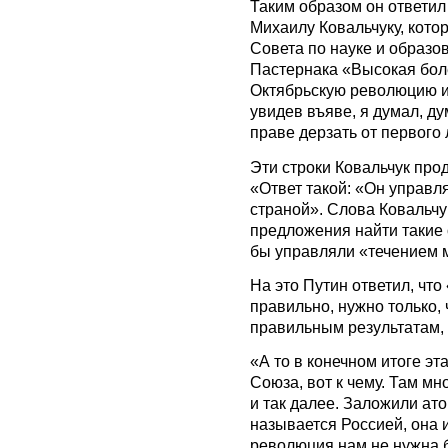
Таким образом он ответил
Михаилу Ковальчуку, кото
Совета по науке и образ
Пастернака «Высокая боле
Октябрьскую революцию и 
увидев въяве, я думал, ду
праве дерзать от первого 
Эти строки Ковальчук про
«Ответ такой: «Он управл
страной». Слова Ковальчу
предложения найти такие 
бы управляли «течением 
На это Путин ответил, чт
правильно, нужно только,
правильным результатам, 
«А то в конечном итоге эт
Союза, вот к чему. Там м
и так далее. Заложили ат
называется Россией, она 
революция нам не нужна б