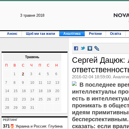
3 травня 2018
Анонс
Щоб ми так жили
Аналітика
Регіони
Освіта
Травень
Сергей Дацюк: 
П
В
С
Ч
П
С
Н
ответственност
2
1
3
4
5
6
2016-02-04 18:59:00. Аналіти
7
8
9
10
11
12
13
В последнее вре
интеллектуалы проп
14
15
16
17
18
19
20
есть в интеллекту
21
22
23
24
25
26
27
проникать в общес
28
29
30
31
идеям примитивным
бесперспективным.
РЕЙТИНГ
сказать: если врал
371
Украина и Россия: Глубина