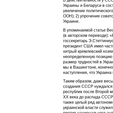
В действительности у СС
Украины и Беларуси в сос
увеличение политического
ООН); 2) упрочение совет
Украине.
В упоминаемой статье Ве
(в авторском переводе): «
госсекретарь Э.Стеттиниу
президент США имел част
хитрый кремлевский хозя
неопределенную позицию в
размер трудностей в Укра
мы в Вашингтоне, конечн
наступления, что Украина
Таким образом, даже вес
создания СССР нуждался
республик после Второй м
XX века до распада СССР
также целый ряд автоном
украинской власти служи
против национального ант