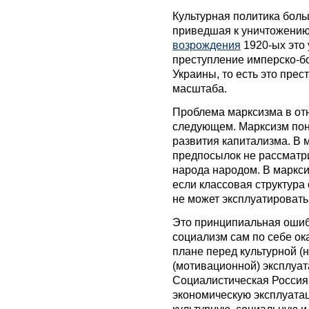
Культурная политика бол
приведшая к уничтожению
возрождения
1920-ых это 
преступление имперско-б
Украины, то есть это пре
масштаба.
Проблема марксизма в от
следующем. Марксизм по
развития капитализма. В 
предпосылок не рассматр
народа народом. В маркси
если классовая структура
не может эксплуатировать
Это принципиальная ошиб
социализм сам по себе о
плане перед культурной (
(мотивационной) эксплуа
Социалистическая Россия
экономическую эксплуатац