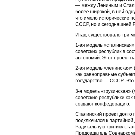
— между Лениным и Стали
более широкой, в ней одн
что имело исторические п
СССР, но и сегодняшней Р
Итак, существовало три 
1-ая модель «сталинская»
советских республик в со
автономий. Этот проект н
2-ая модель «ленинская» 
как равноправные субъек
государство — СССР. Это
3-я модель «грузинская»
советские республики как
создают конфедерацию.
Сталинский проект долго 
подключился к партийной 
Радикальную критику стал
Председатель Совнаркома