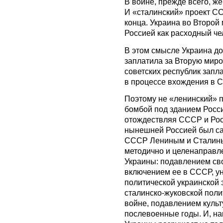
В войне, прежде всего, ж
И «сталинский» проект С
конца. Украина во Второй
Россией как расходный че
В этом смысле Украина до
заплатила за Вторую миро
советских республик зап
в процессе вхождения в С
Поэтому не «ленинский» 
бомбой под зданием России
отождествляя СССР и Рос
нынешней Россией был са
СССР Лениным и Сталины
методично и целенаправл
Украины: подавлением св
включением ее в СССР, у
политической украинской 
сталинско-жуковской пол
войне, подавлением культ
послевоенные годы. И, н