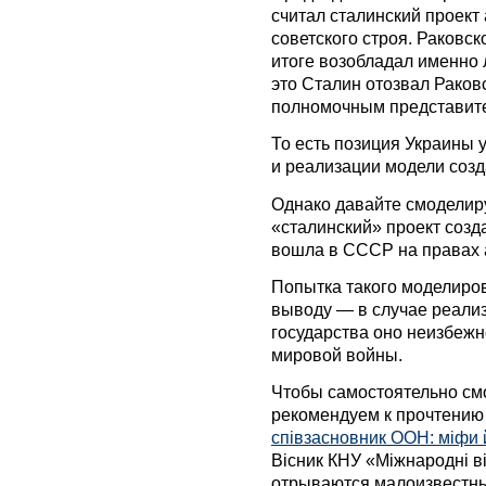
считал сталинский проект
советского строя. Раковс
итоге возобладал именно 
это Сталин отозвал Раков
полномочным представит
То есть позиция Украины
и реализации модели соз
Однако давайте смоделир
«сталинский» проект соз
вошла в СССР на правах 
Попытка такого моделиров
выводу — в случае реализ
государства оно неизбежн
мировой войны.
Чтобы самостоятельно смо
рекомендуем к прочтению 
співзасновник ООН: міфи й
Вісник КНУ «Міжнародні в
отрываются малоизвестны