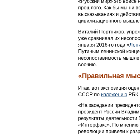
«Русский мир» это вовсе 
прошлого. Как бы мы ни в
высказываниях и действия
цивилизационного мышлен
Виталий Портников, упре
уже сравнивал их несопос
января 2016-го года «
Лени
Путиным ленинской конце
несопоставимость мышлен
воочию.
«Правильная мыс
Итак, вот экспозиция оце
СССР по
изложению
РБК-
«На заседании президентс
президент России Владими
результаты деятельности
«Интерфакс». По мнению 
революции привели к раз