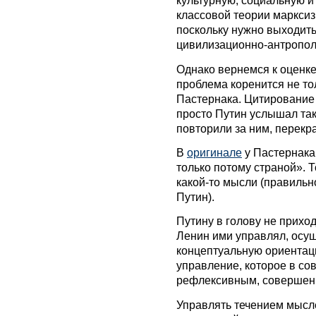
культурную, социальную и
классовой теории марксиз
поскольку нужно выходит
цивилизационно-антропол
Однако вернемся к оценк
проблема коренится не т
Пастернака. Цитировани
просто Путин услышал так
повторили за ним, перек
В
оригинале
у Пастернака
только потому страной». 
какой-то мысли (правильн
Путин).
Путину в голову не приход
Ленин ими управлял, осу
концептуальную ориентац
управление, которое в со
рефлексивным, совершенн
Управлять течением мысле