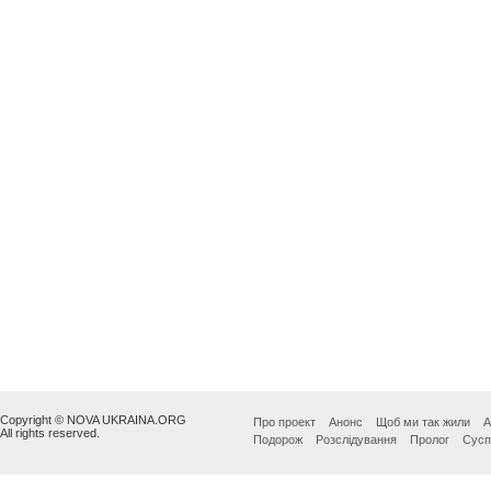
Copyright © NOVA UKRAINA.ORG
Про проект
Анонс
Щоб ми так жили
А
All rights reserved.
Подорож
Розслідування
Пролог
Сусп