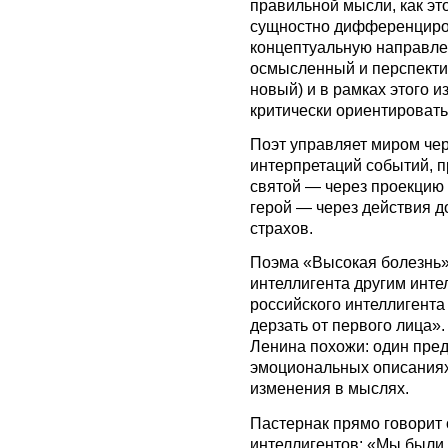
правильной мысли, как это
сущностно дифференциров
концептуальную направле
осмысленный и перспекти
новый) и в рамках этого и
критически ориентировать
Поэт управляет миром че
интерпретаций событий, п
святой — через проекцию 
герой — через действия д
страхов.
Поэма «Высокая болезнь»
интеллигента другим инте
российского интеллигента
дерзать от первого лица».
Ленина похожи: один пре
эмоциональных описаниях
изменения в мыслях.
Пастернак прямо говорит 
интеллигентов: «Мы были 