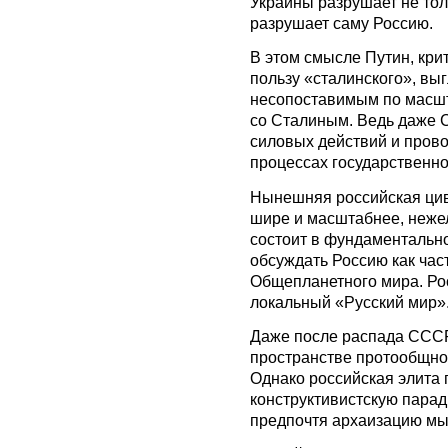
Украины разрушает не тол
разрушает саму Россию.
В этом смысле Путин, кри
пользу «сталинского», вы
несопоставимым по масш
со Сталиным. Ведь даже 
силовых действий и пров
процессах государственно
Нынешняя российская цив
шире и масштабнее, неже
состоит в фундаментальн
обсуждать Россию как ча
Общепланетного мира. Рос
локальный «Русский мир»
Даже после распада СССР
пространстве протообщнос
Однако российская элит
конструктивистскую пара
предпочтя архаизацию м