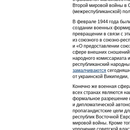
Второй мировой войны в
(межреспубликанской) пол
В феврале 1944 года были
создании военных формир
превращении в связи с э
из союзного в союзно-ре
и «О предоставлении сою
сфере внешних сношений 
народного комиссариата и
республиканский народный
замалчиваются
сегодняшн
от украинской Википедии,
Конечно же военная сфер
всех странах являются н
формальное разрешение 
и дипломатической автон
пропагандистские цели дл
республик Восточной Евр
мировой войны. Кроме тог
упрочение советской влас