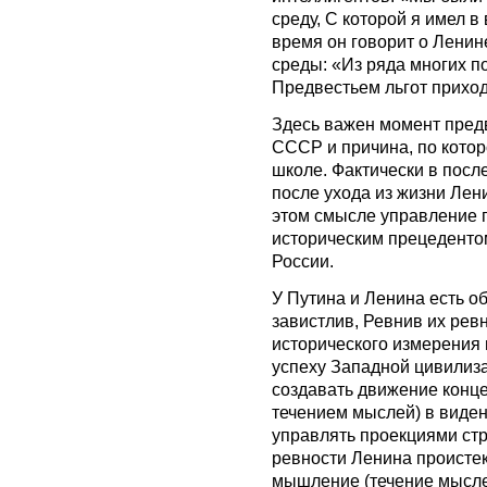
среду, С которой я имел в
время он говорит о Ленине
среды: «Из ряда многих п
Предвестьем льгот приходи
Здесь важен момент пред
СССР и причина, по котор
школе. Фактически в пос
после ухода из жизни Лен
этом смысле управление 
историческим прецеденто
России.
У Путина и Ленина есть о
завистлив, Ревнив их рев
исторического измерения 
успеху Западной цивилиз
создавать движение конц
течением мыслей) в виден
управлять проекциями стр
ревности Ленина происте
мышление (течение мыслей