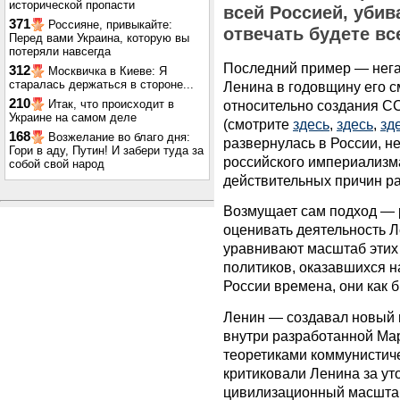
исторической пропасти
всей Россией, убив
371
Россияне, привыкайте:
отвечать будете вс
Перед вами Украина, которую вы
потеряли навсегда
Последний пример — нега
312
Москвичка в Киеве: Я
старалась держаться в стороне...
Ленина в годовщину его с
210
Итак, что происходит в
относительно создания С
Украине на самом деле
(смотрите
здесь
,
здесь
,
зд
168
Возжелание во благо дня:
развернулась в России, н
Гори в аду, Путин! И забери туда за
российского империализма
собой свой народ
действительных причин р
Возмущает сам подход — 
оценивать деятельность Л
уравнивают масштаб этих
политиков, оказавшихся н
России времена, они как
Ленин — создавал новый м
внутри разработанной Ма
теоретиками коммунистиче
критиковали Ленина за ут
цивилизационный масшта