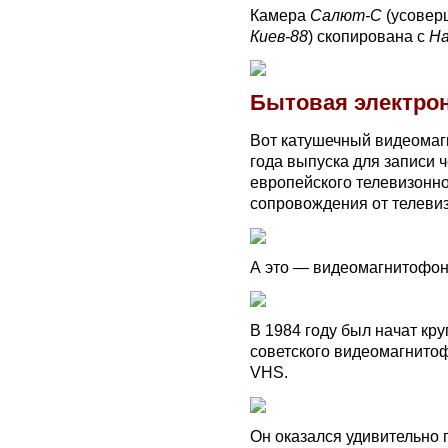
Камера
Салют-С
(усовер
Киев-88
) скопирована с
Ha
Бытовая электро
Вот катушечный видеома
года выпуска для записи 
европейского телевизонно
сопровождения от телев
А это — видеомагнитофо
В 1984 году был начат кр
советского видеомагнит
VHS.
Он оказался удивительно 