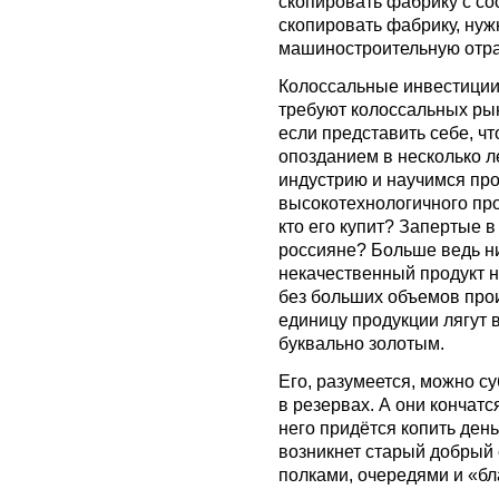
скопировать фабрику с с
скопировать фабрику, нуж
машиностроительную отра
Колоссальные инвестиции
требуют колоссальных рын
если представить себе, ч
опозданием в несколько л
индустрию и научимся про
высокотехнологичного про
кто его купит? Запертые 
россияне? Больше ведь н
некачественный продукт н
без больших объемов про
единицу продукции лягут в
буквально золотым.
Его, разумеется, можно су
в резервах. А они кончатся
него придётся копить ден
возникнет старый добрый
полками, очередями и «бл