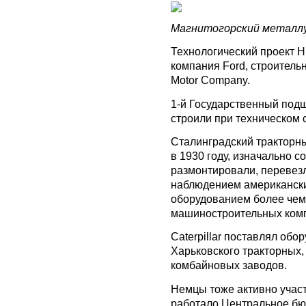
Магнитогорский металлу
Технологический проект 
компания Ford, строитель
Motor Company.
1-й Государственный подш
строили при техническом 
Сталинградский тракторны
в 1930 году, изначально с
размонтировали, перевез
наблюдением американски
оборудованием более чем
машиностроительных комп
Caterpillar поставлял обо
Харьковского тракторных,
комбайновых заводов.
Немцы тоже активно участ
работало Центральное бю