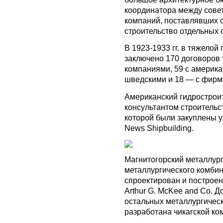
координатора между совет
компаний, поставлявших 
строительство отдельных 
В 1923-1933 гг. в тяжел
заключено 170 договоров 
компаниями, 59 с америка
шведскими и 18 — с фирма
Американский гидрострои
консультантом строительс
которой были закуплены у 
News Shipbuilding.
Магнитогорский металлург
металлургического комбин
спроектирован и построе
Arthur G. McKee and Co. Д
остальных металлургичес
разработана чикагской ко