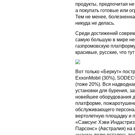
продукты, предпочитая не
а покупать готовые или о
Тем не менее, болезненна
никуда не делась.
Среди достижений соврем
самую большую в мире н
газпромовскую платформ
красивые, русские, что ту
Вот только «Беркут» пост
ExxonMobil (30%), SODEC
(тоже 20%). Вся надводн
установки для бурения, з
новейшее оборудования д
платформе, пожаротушени
обслуживающего персона
вертолетную площадку и п
«Самсунг Хэви Индастриз
Парсонс» (Австралия) на в
«нашу» долю осталось то