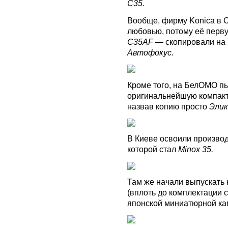
C35.
Вообще, фирму Konica в 
любовью, потому её перв
C35AF
— скопировали на
Автофокус.
Кроме того, на БелОМО пы
оригинальнейшую компак
назвав копию просто
Элик
В Киеве освоили произво
которой стал
Minox 35.
Там же начали выпускать
(вплоть до комплектации 
японской миниатюрной к