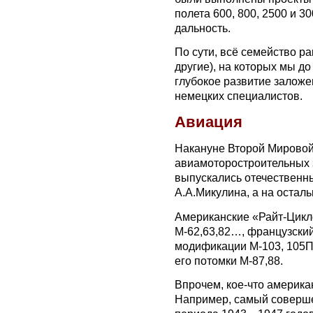
полета 600, 800, 2500 и 3
дальность.
По сути, всё семейство ра
другие), на которых мы до
глубокое развитие залож
немецких специалистов.
Авиация
Накануне Второй Мировой
авиамоторостроительных 
выпускались отечественны
А.А.Микулина, а на оста
Американские «Райт-Цикло
М-62,63,82…, французски
модификации М-103, 105П
его потомки М-87,88.
Впрочем, кое-что америка
Например, самый соверш