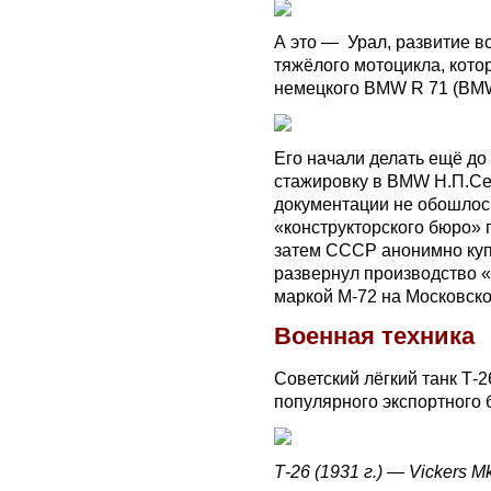
А это — Урал, развитие в
тяжёлого мотоцикла, кот
немецкого BMW R 71 (BMW
Его начали делать ещё д
стажировку в BMW Н.П.Се
документации не обошлось
«конструкторского бюро»
затем СССР анонимно куп
развернул производство «
маркой М-72 на Московск
Военная техника
Советский лёгкий танк Т-
популярного экспортного б
Т-26 (1931 г.) — Vickers Mk