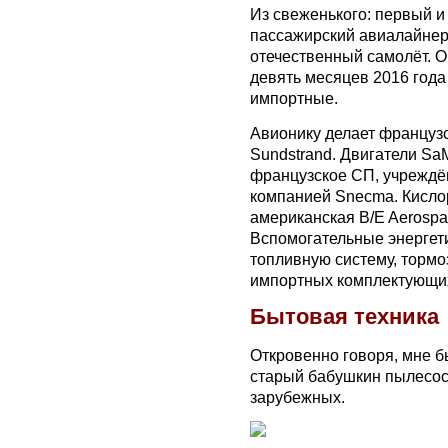
Из свеженького: первый и
пассажирский авиалайнер 
отечественный самолёт. О
девять месяцев 2016 год
импортные.
Авионику делает французс
Sundstrand. Двигатели Sa
французское СП, учреждё
компанией Snecma. Кисло
американская B/E Aerospa
Вспомогательные энергети
топливную систему, тормо
импортных комплектующих
Бытовая техника
Откровенно говоря, мне бы
старый бабушкин пылесос
зарубежных.