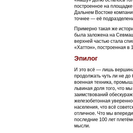
построенное на площадке 
Дальнем Востоке компание
точнее — её подразделени
Примерно такая же истор
была заложена на Севмаше 
верхней частью стала сп
«Хаттон», построенная в 1
Эпилог
И это всё — лишь вершин
продолжать чуть ли не до 
военная техника, промыш
львиная доля того, что м
заимствований обескуражив
железобетонная уверенно
населения, что всё советс
отличное. Что мы впереди
последние 100 лет плетём
мысли.