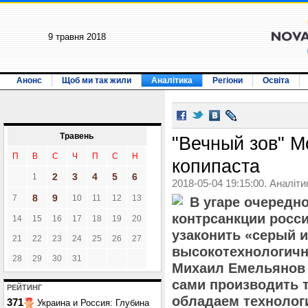
9 травня 2018
Анонс
Щоб ми так жили
Аналітика
Регіони
Освіта
Травень
"Вечный зов" М
П
В
С
Ч
П
С
Н
копипаста
2
3
4
5
6
1
2018-05-04 19:15:00. Аналіти
8
9
7
10
11
12
13
В угаре очередно
контрсанкции росс
14
15
16
17
18
19
20
узаконить «серый 
21
22
23
24
25
26
27
высокотехнологичн
28
29
30
31
Михаил Емельянов 
сами производить 
РЕЙТИНГ
обладаем технолог
371
Украина и Россия: Глубина