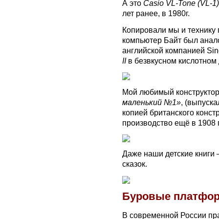
А это
Casio VL-Tone (VL-1)
лет ранее, в 1980г.
Копировали мы и технику
компьютер Байт был анал
английской компанией Sinc
II
в безвкусном кислотном 
Мой любимый конструкто
маленький №1»
, (выпуска
копией британского конст
производство ещё в 1908 г
Даже наши детские книги
сказок.
Буровые платфо
В современной России пр