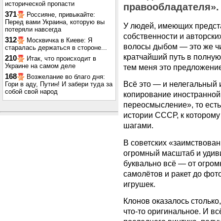
исторической пропасти
правообладателя».
371
Россияне, привыкайте:
Перед вами Украина, которую вы
У людей, имеющих предст
потеряли навсегда
собственности и авторских
312
Москвичка в Киеве: Я
волосы дыбом — это же ч
старалась держаться в стороне...
кратчайший путь в полную
210
Итак, что происходит в
Украине на самом деле
тем меня это предложение
168
Возжелание во благо дня:
Всё это — и нелегальный 
Гори в аду, Путин! И забери туда за
собой свой народ
копирование иностранной 
переосмысление», то есть
истории СССР, к которо
шагами.
В советских «заимствован
огромный масштаб и удив
буквально всё — от огром
самолётов и ракет до фот
игрушек.
Клонов оказалось столько,
что-то оригинальное. И вс