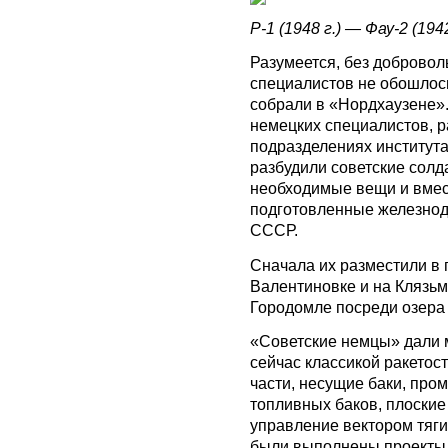
Р-1 (1948
г.) — Фау-2 (1942
Разумеется, без доброво
специалистов не обошлось
собрали в «Нордхаузене».
немецких специалистов, 
подразделениях институт
разбудили советские солд
необходимые вещи и вмест
подготовленные железнод
СССР.
Сначала их разместили в
Валентиновке и на Клязьм
Городомле посреди озера 
«Советские немцы» дали 
сейчас классикой ракето
части, несущие баки, про
топливных баков, плоские
управление вектором тяги
были выполнены проекты 