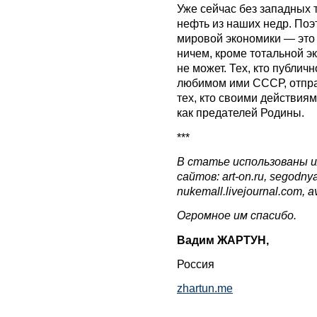
Уже сейчас без западных 
нефть из наших недр. Поэ
мировой экономики — это 
ничем, кроме тотальной э
не может. Тех, кто публич
любимом ими СССР, отпра
тех, кто своими действиям
как предателей Родины.
***
В статье использованы 
сайтов:
art-on.ru, segodny
nukemall.livejournal.com, a
Огромное им спасибо.
Вадим ЖАРТУН,
Россия
zhartun.me