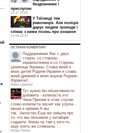
бездомними і
прислугою
12-17 19:03
У Таїланді теж
революція. Але поліція
дарує людям троянди і
співає з ними пісень про кохання
12-04 10:47
той
ОСТАННI КОМЕНТАРI
Поддерживаю Вас с двух
сторон: со стороны
израильтянина и со стороны
уроженца Украины. Слава моей и
моих детей Родине-Украине и слава
моей древней и моих внуков Родине-
Израилю!...
ге
Natan Lipianski
Тут нужно бы объективности
добавить - копипаста это
Чина.Причем в этом случае
,
слово копипаста звучит как угроза -
явная и прямая.А мы
так...балоство.Еще же забыли про
то, что мы пельмени у китайцев
содрали, блины ну там у кого-то,
икру опять же слямзили, ...
Игорь Попов
-