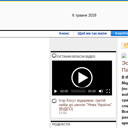
6 травня 2018
Анонс
Щоб ми так жили
Аналіт
ОСТАННI ВЛАСНI ВIДЕО
Эс
П
В И
Ма
(по
00:00
00:00
вой
сра
Ігор Когут відкриває третій
набір до школи "Нова Україна"
соц
(ВІДЕО)
Вс
13:56
раз
ар
ПОДКАСТИ