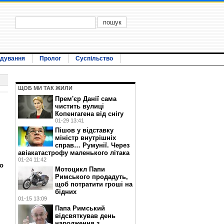
ідування
Пролог
Суспільство
ЩОБ МИ ТАК ЖИЛИ
Прем'єр Данії сама
чистить вулиці
Копенгагена від снігу
01-29 13:41
Пішов у відставку
міністр внутрішніх
справ… Румунії. Через
авіакатастрофу маленького літака
01-24 11:42
то
Мотоцикл Папи
Римського продадуть,
щоб потратити гроші на
бідних
01-15 13:09
Папа Римський
відсвяткував день
народження з