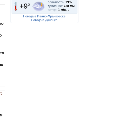
влажность:
79%
+9°
давление:
738 мм
ветер:
1 м/с,
Погода в Ивано-Франковске
Погода в Донецке
го
о
то
ых
?
ам
х