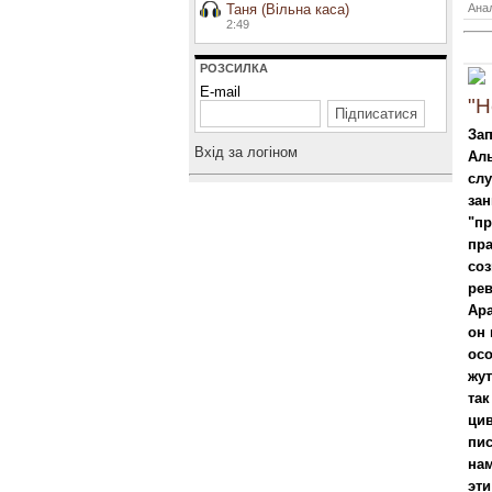
Таня (Вільна каса)
Анал
2:49
РОЗСИЛКА
E-mail
"Н
Зап
Вхiд за логiном
Аль
слу
зан
"пр
пра
со
рев
Ара
он 
осо
жут
та
цив
пис
нам
эти