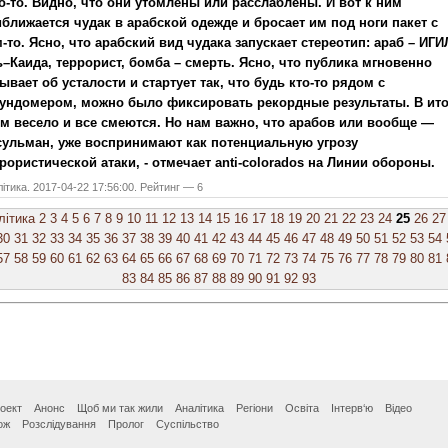
о-то. Видно, что они утомлены или расслаблены. И вот к ним
ближается чудак в арабской одежде и бросает им под ноги пакет с
-то. Ясно, что арабский вид чудака запускает стереотип: араб – ИГИ
–Каида, террорист, бомба – смерть. Ясно, что публика мгновенно
ывает об усталости и стартует так, что будь кто-то рядом с
ундомером, можно было фиксировать рекордные результаты. В ито
м весело и все смеются. Но нам важно, что арабов или вообще —
ульман, уже воспринимают как потенциальную угрозу
рористической атаки, - отмечает anti-colorados на Линии обороны.
ітика. 2017-04-22 17:56:00. Рейтинг — 6
літика
2
3
4
5
6
7
8
9
10
11
12
13
14
15
16
17
18
19
20
21
22
23
24
25
26
27
30
31
32
33
34
35
36
37
38
39
40
41
42
43
44
45
46
47
48
49
50
51
52
53
54
57
58
59
60
61
62
63
64
65
66
67
68
69
70
71
72
73
74
75
76
77
78
79
80
81
83
84
85
86
87
88
89
90
91
92
93
оект
Анонс
Щоб ми так жили
Аналітика
Регіони
Освіта
Інтерв‘ю
Відео
ож
Розслідування
Пролог
Суспільство