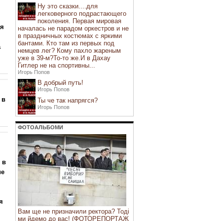
Ну это сказки....для
легковерного подрастающего
поколения. Первая мировая
ся
началась не парадом оркестров и не
в праздничных костюмах с яркими
бантами. Кто там из первых под
а
немцев лег? Кому пахло жареным
уже в 39-м?То-то же.И в Дахау
Гитлер не на спортивны...
Игорь Попов
В добрый путь!
Игорь Попов
 в
Ты че так напрягся?
Игорь Попов
ФОТОАЛЬБОМИ
 в
ие
я
Вам ще не призначили ректора? Тоді
ми йдемо до вас! (ФОТОРЕПОРТАЖ