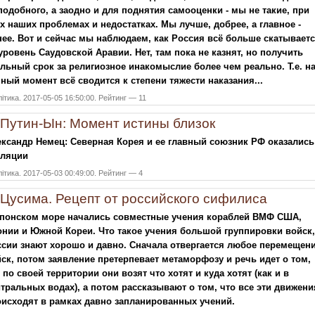
подобного, а заодно и для поднятия самооценки - мы не такие, при
х наших проблемах и недостатках. Мы лучше, добрее, а главное -
ее. Вот и сейчас мы наблюдаем, как Россия всё больше скатывает
уровень Саудовской Аравии. Нет, там пока не казнят, но получить
льный срок за религиозное инакомыслие более чем реально. Т.е. н
ный момент всё сводится к степени тяжести наказания...
ітика. 2017-05-05 16:50:00. Рейтинг — 11
Путин-Ын: Момент истины близок
ксандр Немец: Северная Корея и ее главный союзник РФ оказались
оляции
ітика. 2017-05-03 00:49:00. Рейтинг — 4
Цусима. Рецепт от российского сифилиса
японском море начались совместные учения кораблей ВМФ США,
нии и Южной Кореи. Что такое учения большой группировки войск,
сии знают хорошо и давно. Сначала отвергается любое перемещен
ск, потом заявление претерпевает метаморфозу и речь идет о том,
 по своей территории они возят что хотят и куда хотят (как и в
тральных водах), а потом рассказывают о том, что все эти движени
исходят в рамках давно запланированных учений.