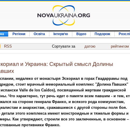
ика
Регіони
Освіта
Інтерв‘ю
Відео
Подорож
Розсл
RSS
Сортувати за
датою
рейтингом
кориал и Украина: Скрытый смысл Долины
авших
спании, недалеко от монастыря Эскориал в горах Гвадаррамы под
дридом, стоит мрачный мемориальный комплекс "Долина Павших"
 испански Valle de los Caídos), посвященный жертвам гражданской
ны. Что характерно, тут речь идет о памяти всем павшим - и тем, к
жался на стороне генерала Франко, и всякого рода коммунистам,
иалистам и анархистам, сражавшимся с другой стороны поля боя.
е детали этого комплекса имеют монстроидные и тяжелые формы и
меры. Как утверждают, строили все это заключенные, в основном –
естованные противники Франко.