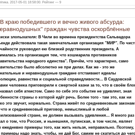
ітика. 2017-05-01 18:58:00. Рейтинг — 9
В краю победившего и вечно живого абсурда:
еравнодушных" граждан чувства оскорблённые
иски злопыхателя: В Чили во времена президентства Сальвадора
енде действовала такая замечательная организация "МИР". По чис
чайности руководил ею близкий родственник президента. А
ималась эта организация тем, что кошмарила противников
авительства народного единства". Причём, что характерно, само
вительство было абсолютно не при делах. Как же - это же
знательные и неравнодушные граждане отстаивают идеалы
олюции, равенства и социальной справедливости... В Саудовской
вии человека приговорили к смертной казни за то, что в своём бло
назвал себя атеистом. Само по себе это событие не удивляет, зная
бенности страны о которой идёт речь. Более того - там это, как ни
ко это звучит, нормально. Страна живёт по средневековым законам
к что и средневековый приговор, немыслимый в любой
илизованной стране, не должен вызывать удивления... Я много раз
ал о том, что Россия, и нынешняя, путинская, в том числе, являет
 ежедневно примеры того, как жить нельзя, неправильно. Поэтому,
 примеры надо знать, чтобы, не дай Бог, самим не скатиться до чего