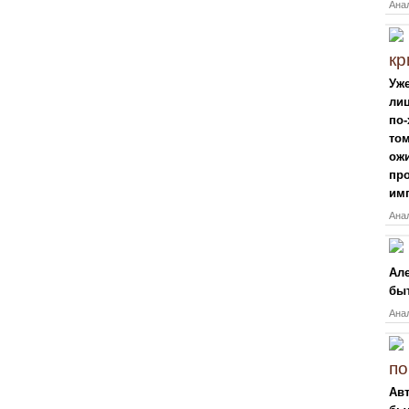
Анал
кр
Уже
лиц
по-
том
ожи
про
им
Анал
Але
быт
Анал
по
Ав