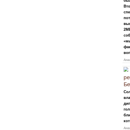
бы
Вт
спе
пот
выя
2МВ
соб
«мы
фак
во
Анал
ре
Бе
Сол
вла
дип
го
бли
кот
Анал