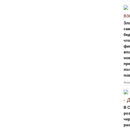
вз
Зло
сам
бед
что
фин
впо
нов
пре
пол
по
Анал
- 
В С
ро
чер
раз