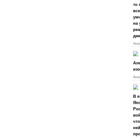
то 
все
умн
на 
реа
дан
Анал
Але
из
Анал
В 
Япо
Рос
вой
что
ней
про