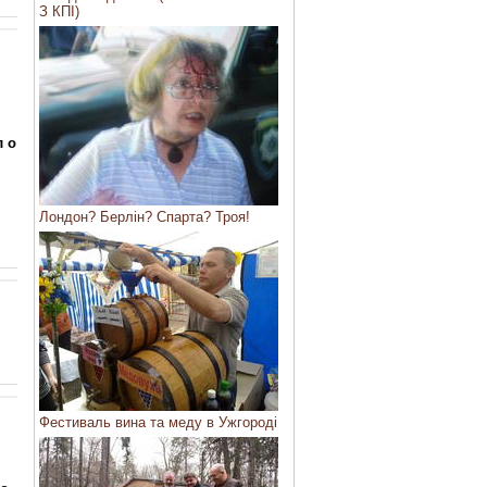
З КПІ)
л о
Лондон? Берлін? Спарта? Троя!
Фестиваль вина та меду в Ужгороді