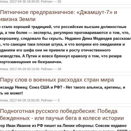
ітика. 2017-04-30 18:49:00. Рейтинг — 26
Пятничное предпразничное: «Джамшут-7» и
ивизна Земли
 стало хорошей традицией, что российские высшие должностные
а, а тем более — эксперты, регулярно проговариваются о том, что,
хорошему, следовало бы скрыть. Недавно Дима Медведев рассказа
, что санкции таки плохая штука, и что вопреки его ожиданиям и
даниям его шефа они не привели к росту отечественного
изводства. А Путин и вовсе брякнул крамолу о том, что резерв
портозамещения не безграничен.
ітика. 2017-04-29 00:13:00. Рейтинг — 28
Пару слов о военных расходах стран мира
ксандр Немец: Союз США и РФ? - Нет такого альянса, кретины, и
ь не может!
ітика. 2017-04-28 15:56:00. Рейтинг — 3
Подноготная русского победобесия: Победа
бежденных - или паучьи бега в колесе истории
тор Иван Иванов из РФ пишет на Линии обороны: Совсем недавно