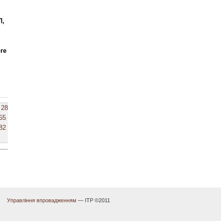
Л,
ге
28
55
82
Управління впровадженням
— ІТР ©2011