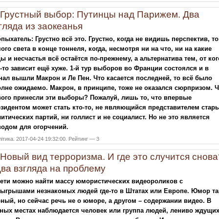
Грустный выбор: Путинцы над Парижем. Два
гляда из заокеанья
пыхатель: Грустно всё это. Грустно, когда не видишь перспектив, то
ого света в конце тоннеля, когда, несмотря ни на что, ни на какие
ы и несчастья всё остаётся по-прежнему, а альтернатива тем, от ког
-то зависит ещё хуже. 1-й тур выборов во Франции состоялся и в
ал вышли Макрон и Ле Пен. Что касается последней, то всё было
лне ожидаемо. Макрон, в принципе, тоже не оказался сюрпризом. Ч
ого принесли эти выборы? Пожалуй, лишь то, что впервые
зидентом может стать кто-то, не являющийся представителем стар
итических партий, ни голлист и не социалист. Но не это является
водом для огорчений.
ітика. 2017-04-24 19:32:00. Рейтинг — 3
Новый вид терроризма. И где это случится снова
Два взгляда на проблему
ети можно найти массу юмористических видеороликов с
зыгрышами незнакомых людей где-то в Штатах или Европе. Юмор т
ный, но сейчас речь не о юморе, а другом – содержании видео. В
ных местах наблюдается человек или группа людей, лениво ждущи