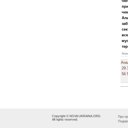
чег
при
чем
Аль
заб
сек
все
мус
тер
Анал
Ана
29
56
Copyright © NOVA UKRAINA.ORG
Про пр
All rights reserved.
Подор