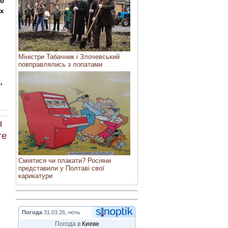
во
х
Міністри Табачник і Злочевський
повправлялись з лопатами
,
я
те
Сміятися чи плакати? Росіяни
представили у Полтаві свої
карикатури
Погода
31.03.26, ночь
Погода в
Киеве