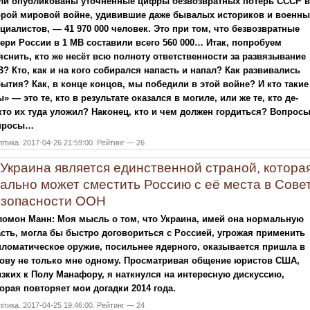
ли опубликованы уточнённые цифры безвозвратных потерь СССР 
орой мировой войне, удивившие даже бывалых историков и военны
циалистов, — 41 970 000 человек. Это при том, что безвозвратные
ери России в 1 МВ составили всего 560 000… Итак, попробуем
снить, кто же несёт всю полноту ответственности за развязывание
? Кто, как и на кого собирался напасть и напал? Как развивались
ытия? Как, в конце концов, мы победили в этой войне? И кто такие
» — это те, кто в результате оказался в могиле, или же те, кто де-
то их туда уложил? Наконец, кто и чем должен гордиться? Вопросы
просы…
ітика. 2017-04-26 21:59:00. Рейтинг — 26
Украина является единственной страной, котора
ально может сместить Россию с её места в Сове
зопасности ООН
омон Манн: Моя мысль о том, что Украина, имей она нормальную
сть, могла бы быстро договориться с Россией, угрожая применить
ломатическое оружие, посильнее ядерного, оказывается пришла в
лову не только мне одному. Просматривая общение юристов США,
зких к Полу Манафору, я наткнулся на интересную дискуссию,
орая повторяет мои догадки 2014 года.
ітика. 2017-04-25 19:46:00. Рейтинг — 24