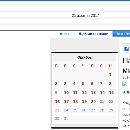
21 жовтня 2017
Анонс
Щоб ми так жили
Аналіт
Октябрь
П
П
В
С
Ч
П
С
Н
м
1
2017
2
3
4
5
6
7
8
аль
10
11
12
13
14
15
9
16
17
18
19
20
21
22
Каж
исс
23
24
25
26
27
28
29
рас
30
31
иск
на 