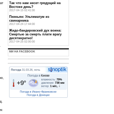
Так что нам несет грядущий на
ат
Востоке день?
2017-04-15 02:41:00
Пхеньян: Ультиматум из
свинарника
2017-04-24 17:44:00
Жидо-бандеровский дух воина:
Смертью за смерть плати врагу
десятикратно!
2017-04-25 02:00:00
.
МИ НА FACEBOOK
Погода
31.03.26, ночь
Погода в
Киеве
ию,
влажность:
79%
+9°
давление:
738 мм
ветер:
1 м/с,
Погода в Ивано-Франковске
Погода в Донецке
д.
их