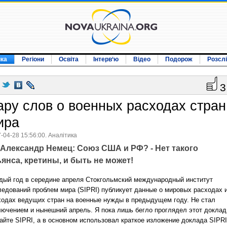
ика
Регіони
Освіта
Інтерв‘ю
Відео
Подорож
Розсл
3
ару слов о военных расходах стран
ира
-04-28 15:56:00. Аналітика
Александр Немец: Союз США и РФ? - Нет такого
янса, кретины, и быть не может!
дый год в середине апреля Стокгольмский международный институт
ледований проблем мира (SIPRI) публикует данные о мировых расходах 
ходах ведущих стран на военные нужды в предыдущем году. Не стал
лючением и нынешний апрель. Я пока лишь бегло проглядел этот доклад
сайте SIPRI, а в основном использовал краткое изложение доклада SIPRI