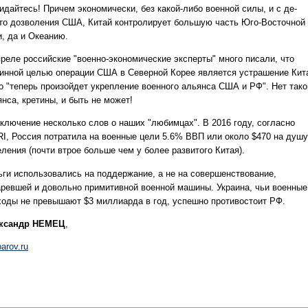
идайтесь! Причем экономически, без какой-либо военной силы, и с де-
то дозволения США, Китай контролирует большую часть Юго-Восточной
и, да и Океанию.
преле российские "военно-экономические эксперты" много писали, что
тинной целью операции США в Северной Корее является устрашение Кит
то "теперь произойдет укрепление военного альянса США и РФ". Нет тако
нса, кретины, и быть не может!
аключение несколько слов о наших "любимцах". В 2016 году, согласно
RI, Россия потратила на военные цели 5.6% ВВП или около $470 на душу
ления (почти втрое больше чем у более развитого Китая).
ьги использовались на поддержание, а не на совершенствование,
аревшей и довольно примитивной военной машины. Украина, чьи военные
ходы не превышают $3 миллиарда в год, успешно противостоит РФ.
ксандр НЕМЕЦ
,
arov.ru