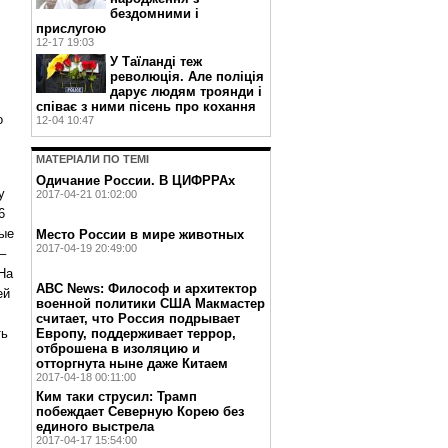
бездомними і
прислугою
12-17 19:03
У Таїланді теж
революція. Але поліція
дарує людям троянди і
співає з ними пісень про кохання
о
12-04 10:47
МАТЕРIАЛИ ПО ТЕМI
Одичание России. В ЦИФРРАх
у
2017-04-21 01:02:00
6
мые
Место России в мире животных
2017-04-19 20:49:00
–
На
ABC News: Философ и архитектор
ей
военной политики США Макмастер
считает, что Россия подрывает
ть
Европу, поддерживает террор,
отброшена в изоляцию и
отторгнута ныне даже Китаем
2017-04-18 00:11:00
Ким таки струсил: Трамп
побеждает Северную Корею без
единого выстрела
2017-04-17 15:54:00