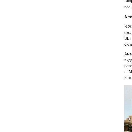
"не
вое
А т
В 2
око
ВВП
сил
Аме
вид
раза
of 
инт