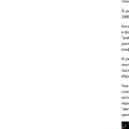
точ
Я з
1996
Кит
и ф
"вэ
док
кон
И у
опы
тыс
Изр
Уже
cont
reco
пер
"имп
цен