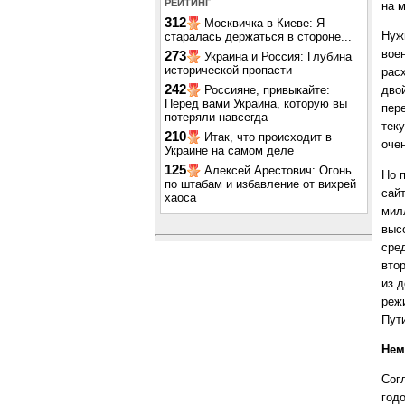
РЕЙТИНГ
на 
312
Москвичка в Киеве: Я
Нуж
старалась держаться в стороне...
вое
273
Украина и Россия: Глубина
исторической пропасти
рас
242
Россияне, привыкайте:
дво
Перед вами Украина, которую вы
пер
потеряли навсегда
тек
210
Итак, что происходит в
оче
Украине на самом деле
125
Алексей Арестович: Огонь
Но 
по штабам и избавление от вихрей
сайт
хаоса
мил
выс
сре
вто
из д
реж
Пут
Нем
Сог
год