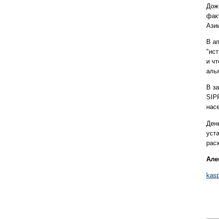
Дож
фак
Ази
В а
"ис
и ч
алья
В з
SIP
насе
Ден
уст
рас
Але
kasp