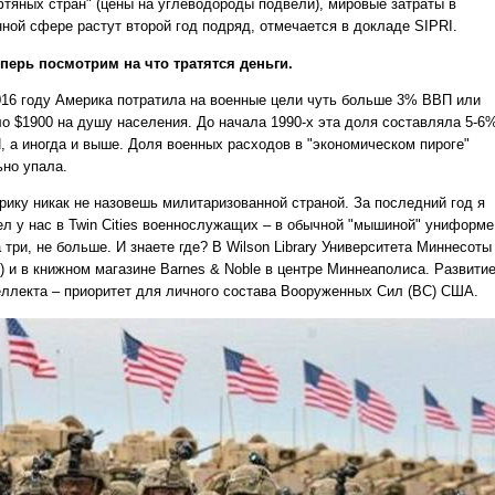
фтяных стран" (цены на углеводороды подвели), мировые затраты в
нной сфере растут второй год подряд, отмечается в докладе SIPRI.
еперь посмотрим на что тратятся деньги.
016 году Америка потратила на военные цели чуть больше 3% ВВП или
ло $1900 на душу населения. До начала 1990-х эта доля составляла 5-6
, а иногда и выше. Доля военных расходов в "экономическом пироге"
ьно упала.
рику никак не назовешь милитаризованной страной. За последний год я
ел у нас в Twin Cities военнослужащих – в обычной "мышиной" униформе
 три, не больше. И знаете где? В Wilson Library Университета Миннесоты
M) и в книжном магазине Barnes & Noble в центре Миннеаполиса. Развити
еллекта – приоритет для личного состава Вооруженных Сил (ВС) США.