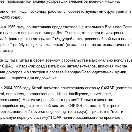
нее, производится замена устаревших элементов военной машины.
наю о чем пишу, поскольку работал с "соответствующими структурами" в
-2005 годах.
ай в 1985 году, по настоянию председателя Центрального Военного Сове
актического верховного лидера Дэн Сяопина, отказался от доктрины
йлай фань-цинлюэ чжаньчжэн" (будущей антиагрессивной войны) в поль
трины "цзюйбу гаоцзишу чжаньчжэн" (локального высокотехнологичного
фликта).
же 32 года Китай в своем военном строительстве максимально использу
т США... и Израиля: среди китайских интеллектуалов, включая многие
ячи докторов и магистров в составе Народно-Освободительной Армии,
аиль – образец для подражания.
 в 2004-2005 году Китай запустил собственную систему C4КISR (comman
rol, computers, communications, killing, intelligence, surveillance,
nnaissance). А закупки российского оружия? Только в качестве
иферийных подсистем своей системы C4KISR – c целью быстрого
ортозамещения" (reverse engineering, гочаньхуа). При этом в "мозг и
тральную нервную систему" НОАК ничего российского не проникает.