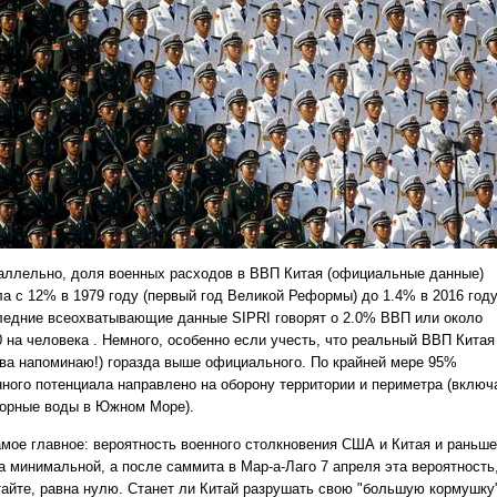
аллельно, доля военных расходов в ВВП Китая (официальные данные)
ла с 12% в 1979 году (первый год Великой Реформы) до 1.4% в 2016 году
ледние всеохватывающие данные SIPRI говорят о 2.0% ВВП или около
0 на человека . Немного, особенно если учесть, что реальный ВВП Китая
ова напоминаю!) горазда выше официального. По крайней мере 95%
нного потенциала направлено на оборону территории и периметра (включ
порные воды в Южном Море).
амое главное: вероятность военного столкновения США и Китая и раньше
а минимальной, а после саммита в Мар-а-Лаго 7 апреля эта вероятность
тайте, равна нулю. Станет ли Китай разрушать свою "большую кормушку