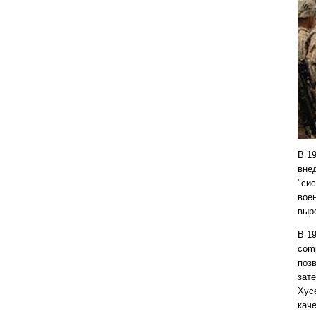
В 1
внед
"си
вое
выр
В 1
comp
поз
зат
Хус
кач