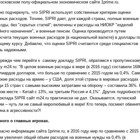
московском полу-официальном экономическом сайте 1prime.ru.
но подчеркнуть, что SIPRI использует собственные критерии оценки
нных расходов. Точнее, SIPRI дает, для каждой страны, полные военные
ходы, без "скрытых статей"; включены и расходы на НИОКР "изделий
йного назначения", и военные пенсии. Оценка производится путем
есчета текущих военных расходов (в национальной валюте) в доллары п
ущему курсу. Добавлю, что оценки SIPRI считаются среди специалистов
нь надежными.
прежде чем перейти к самому докладу SIPRI, обратимся к пропутинском
у m24.ru: "В целом военные расходы в мире (в 2016 году) составили 168
лиардов долларов, что больше по сравнению с 2015 годом на 0,4%. Са
окие расходы на армию – у США, доля этой страны в мировых расходах 
ди 15 стран с самыми высокими затратами на оборону – составила 36%. 
ром месте – Китай с 13%, на третьем Россия и 4,1%". Других подробност
оклада SIPRI сайт m24.ru практически не дал. Оказывается, путинский
им – чуть ли не самый миролюбивый в мире! Кто теперь посмеет обвиня
ина в агрессивности?!
ного о главных игроках.
ласно информации сайта 1prime.ru, в 2016 году мир по сравнению с 2015
ом увеличил общий объем расходов на военные нужды на 0,4% (в