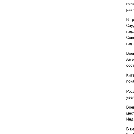
неи
рав
В т
Сау
года
Сев
год 
Вое
Аме
сос
Кит
пока
Рос
уве
Вое
мест
Инд
В ц