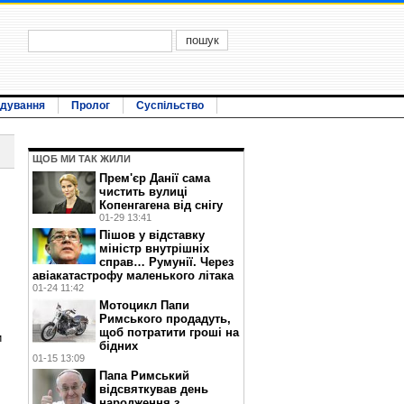
ідування
Пролог
Суспільство
ЩОБ МИ ТАК ЖИЛИ
Прем'єр Данії сама
чистить вулиці
Копенгагена від снігу
01-29 13:41
Пішов у відставку
міністр внутрішніх
справ… Румунії. Через
авіакатастрофу маленького літака
01-24 11:42
Мотоцикл Папи
Римського продадуть,
щоб потратити гроші на
и
бідних
01-15 13:09
Папа Римський
відсвяткував день
народження з