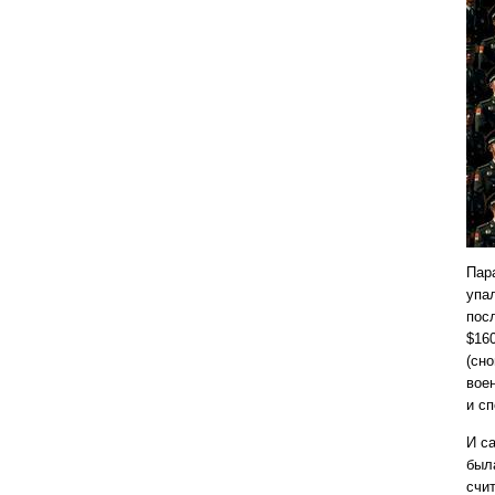
Пар
упа
пос
$16
(сн
вое
и с
И с
был
счи