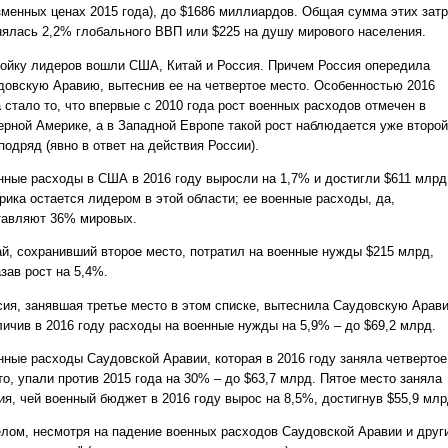
зменных ценах 2015 года), до $1686 миллиардов. Общая сумма этих затр
нялась 2,2% глобального ВВП или $225 на душу мирового населения.
ройку лидеров вошли США, Китай и Россия. Причем Россия опередила
довскую Аравию, вытеснив ее на четвертое место. Особенностью 2016
 стало то, что впервые с 2010 года рост военных расходов отмечен в
ерной Америке, а в Западной Европе такой рост наблюдается уже второй
подряд (явно в ответ на действия России).
нные расходы в США в 2016 году выросли на 1,7% и достигли $611 млрд
рика остается лидером в этой области; ее военные расходы, да,
тавляют 36% мировых.
ай, сохранивший второе место, потратил на военные нужды $215 млрд,
зав рост на 5,4%.
сия, занявшая третье место в этом списке, вытеснила Саудовскую Арав
личив в 2016 году расходы на военные нужды на 5,9% – до $69,2 млрд.
нные расходы Саудовской Аравии, которая в 2016 году заняла четвертое
о, упали против 2015 года на 30% – до $63,7 млрд. Пятое место заняла
ия, чей военный бюджет в 2016 году вырос на 8,5%, достигнув $55,9 млр
елом, несмотря на падение военных расходов Саудовской Аравии и друг