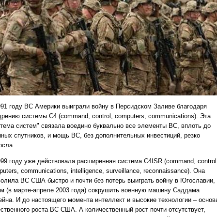
991 году ВС Америки выиграли войну в Персидском Заливе благодаря
рению системы C4 (command, control, computers, communications). Эта
стема систем" связала воедино буквально все элементы ВС, вплоть до
нных спутников, и мощь ВС, без дополнительных инвестиций, резко
осла.
999 году уже действовала расширенная система C4ISR (command, control
uters, communications, intelligence, surveillance, reconnaissance). Она
волила ВС США быстро и почти без потерь выиграть войну в Югославии,
ем (в марте-апреле 2003 года) сокрушить военную машину Саддама
ейна. И до настоящего момента интеллект и высокие технологии – основ
ественного роста ВС США. А количественный рост почти отсутствует,