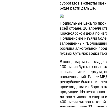
суррогатов эксперты оцен
будет расти дальше.
Подпольные цеха по произ
всей стране. 10 апреля с
Красноярском цеха по изг
Полицейские изъяли более
запрещенный "Боярышник"
розлива алкогольной прод
пустых бутылок водки так
В конце марта на складе 
130 тысяч бутылок нелега
коньяка, виски, вермута, 
наименований. Ранее МВД 
республике было выявлен
производства и оборота 
продукции. Из незаконног
литров этилового спирта
400 тысяч литров готовой
ликвидировано 37 подпол