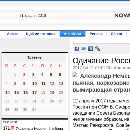
21 травня 2018
Анонс
Щоб ми так жили
Аналітика
Регіони
Освіта
Травень
Одичание Росс
П
В
С
Ч
П
С
Н
2017-04-21 01:02:00. Аналіти
2
3
4
5
6
1
Александр Немец
пьяная, наркозавис
8
9
10
11
12
13
7
вымирающая страна
14
15
16
17
19
18
20
12 апреля 2017 года заме
21
22
23
24
25
26
27
России при ООН В. Сафро
28
29
30
31
заседании Совета Безопа
неприличным образом, на
РЕЙТИНГ
Мэттью Райкрофта. Совбе
371
Украина и Россия: Глубина