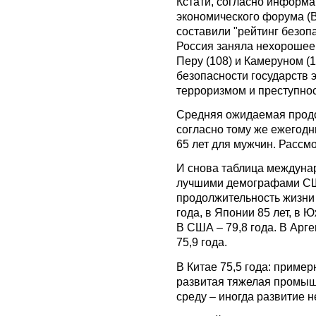
Кстати, согласно информа
экономического форума (
составили "рейтинг безопа
Россия заняла нехорошее 
Перу (108) и Камеруном (
безопасности государств
терроризмом и преступнос
Средняя ожидаемая продо
согласно тому же ежегодни
65 лет для мужчин. Рассм
И снова таблица междуна
лучшими демографами СШ
продолжительность жизни 
года, в Японии 85 лет, в Ю
В США – 79,8 года. В Арге
75,9 года.
В Китае 75,5 года: пример
развитая тяжелая промы
среду – иногда развитие н