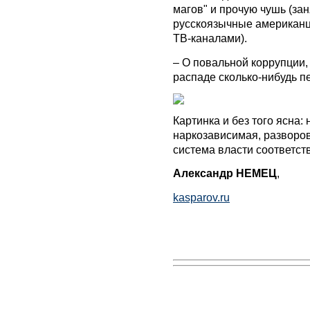
магов" и прочую чушь (зан
русскоязычные американц
ТВ-каналами).
– О повальной коррупции,
распаде сколько-нибудь п
Картинка и без того ясна:
наркозависимая, разворо
система власти соответс
Александр НЕМЕЦ
,
kasparov.ru