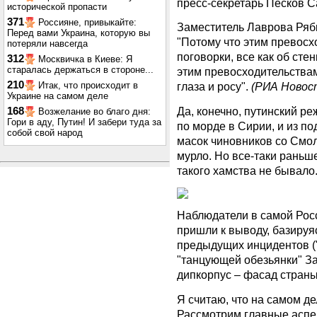
пресс-секретарь Песков С
исторической пропасти
371
Россияне, привыкайте:
Заместитель Лаврова Ряб
Перед вами Украина, которую вы
"Потому что этим превосх
потеряли навсегда
поговорки, все как об стен
312
Москвичка в Киеве: Я
старалась держаться в стороне...
этим превосходительствам
210
Итак, что происходит в
глаза и росу".
(РИА Новост
Украине на самом деле
Да, конечно, путинский ре
168
Возжелание во благо дня:
Гори в аду, Путин! И забери туда за
по морде в Сирии, и из п
собой свой народ
масок чиновников со Смо
мурло. Но все-таки раньше
такого хамства не бывало.
Наблюдатели в самой Рос
пришли к выводу, базируяс
предыдущих инцидентов ("
"танцующей обезьянки" За
дипкорпус – фасад страны(
Я считаю, что на самом де
Рассмотрим главные аспек