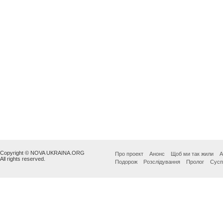
Copyright © NOVA UKRAINA.ORG
Про проект
Анонс
Щоб ми так жили
А
All rights reserved.
Подорож
Розслідування
Пролог
Сусп